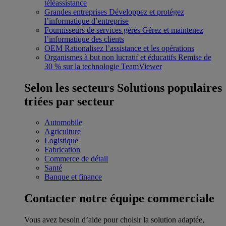
téléassistance
Grandes entreprises
Développez et protégez
l’informatique d’entreprise
Fournisseurs de services gérés
Gérez et maintenez
l’informatique des clients
OEM
Rationalisez l’assistance et les opérations
Organismes à but non lucratif et éducatifs
Remise de
30 % sur la technologie TeamViewer
Selon les secteurs
Solutions populaires
triées par secteur
Automobile
Agriculture
Logistique
Fabrication
Commerce de détail
Santé
Banque et finance
Contacter notre équipe commerciale
Vous avez besoin d’aide pour choisir la solution adaptée,