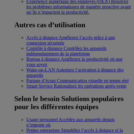
Expérience numérique des employés (DEX)
Résolvez
les problèmes informatiques de manière proactive avant
qu’ils n’impactent la productivité.
Autres cas d’utilisation
Accès à distance
Améliorez l’accès grâce à une
connexion sécurisée
Contrôle à distance
Contrôlez les appareils
indépendamment de la plateforme
Bureau à distance
Améliorez la productivité où que
vous soyez
Wake-on-LAN
Autorisez l’activation à distance des
appareils
Partage d’écran
Communication visuelle en temps réel
Smart Service
Rationalisez les opérations après-vente
Selon le besoin
Solutions populaires
pour les différentes équipes
Usage personnel
Accédez aux appareils depuis
n’importe où
Petites entreprises
Simplifiez l’accès à distance et la