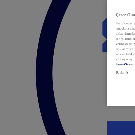
Çerez Ona
TeamViewer ve
amaçlarla ciha
tıkladığınızda
sonra, ürünle
vermektesiniz.
açıklanmıştır
süreler hakkın
gibi uyarlayın
TeamViewer 
Baskı