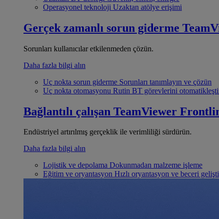
Operasyonel teknoloji
Uzaktan atölye erişimi
Gerçek zamanlı sorun giderme
TeamV
Sorunları kullanıcılar etkilenmeden çözün.
Daha fazla bilgi alın
Uç nokta sorun giderme
Sorunları tanımlayın ve çözün
Uç nokta otomasyonu
Rutin BT görevlerini otomatikleşti
Bağlantılı çalışan
TeamViewer Frontli
Endüstriyel artırılmış gerçeklik ile verimliliği sürdürün.
Daha fazla bilgi alın
Lojistik ve depolama
Dokunmadan malzeme işleme
Eğitim ve oryantasyon
Hızlı oryantasyon ve beceri gelişt