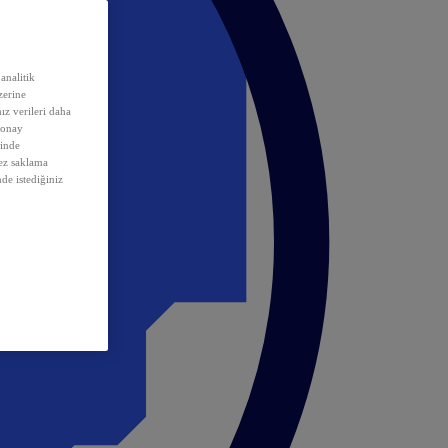
analitik
erine
ız verileri daha
 onay
inde
rez saklama
nde istediğiniz