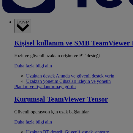
Ürünler
Kişisel kullanım ve SMB
TeamViewer 
Hızlı ve güvenli uzaktan erişim ve BT desteği.
Daha fazla bilgi alın
Uzaktan destek
Anında ve güvenli destek verin
Uzaktan yönetim
Cihazları izleyin ve yönetin
Planları ve fiyatlandırmayı görün
Kurumsal
TeamViewer Tensor
Güvenli operasyon için uzak bağlantılar.
Daha fazla bilgi alın
Uzaktan BT desteği
Güvenli, esnek, entegre