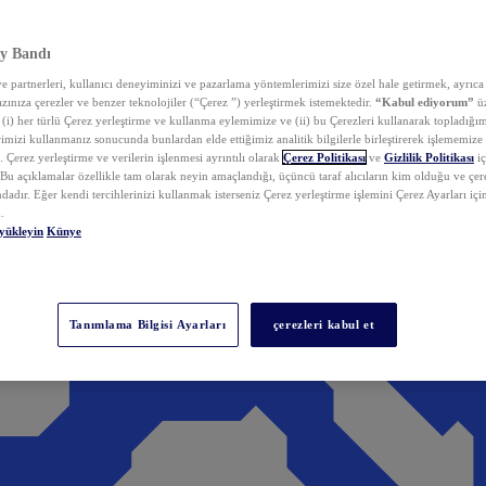
y Bandı
 partnerleri, kullanıcı deneyiminizi ve pazarlama yöntemlerimizi size özel hale getirmek, ayrıca 
zınıza çerezler ve benzer teknolojiler (“Çerez ”) yerleştirmek istemektedir.
“Kabul ediyorum”
üz
 (i) her türlü Çerez yerleştirme ve kullanma eylemimize ve (ii) bu Çerezleri kullanarak topladığım
rimizi kullanmanız sonucunda bunlardan elde ettiğimiz analitik bilgilerle birleştirerek işlememize
 Çerez yerleştirme ve verilerin işlenmesi ayrıntılı olarak
Çerez Politikası
ve
Gizlilik Politikası
iç
. Bu açıklamalar özellikle tam olarak neyin amaçlandığı, üçüncü taraf alıcıların kim olduğu ve çe
dadır. Eğer kendi tercihlerinizi kullanmak isterseniz Çerez yerleştirme işlemini Çerez Ayarları içi
.
yükleyin
Künye
Tanımlama Bilgisi Ayarları
çerezleri kabul et