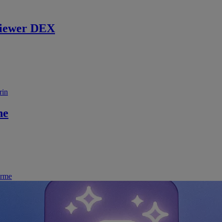
iewer DEX
rin
ne
irme