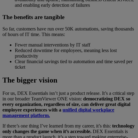
and enabling early detection of failures
The benefits are tangible
So far, customers have run over 50K automations, saving thousands
of hours of IT time. This means:
Fewer manual interventions by IT staff
Reduced downtime for employees, meaning less lost
productivity
Clear financial savings tied to automation and time saved per
ticket
The bigger vision
For us, DEX Essentials isn’t just a product release. It’s a critical step
in our broader TeamViewer ONE vision:
democratizing DEX so
every organization, regardless of size, can deliver great digital
employee experiences with a
unified digital workplace
management platform.
If there’s one thing I’ve learned from my career, it’s this:
technology
only changes the game when it’s accessible.
DEX Essentials is
more than a product launch, it’s a step toward making enterprise-