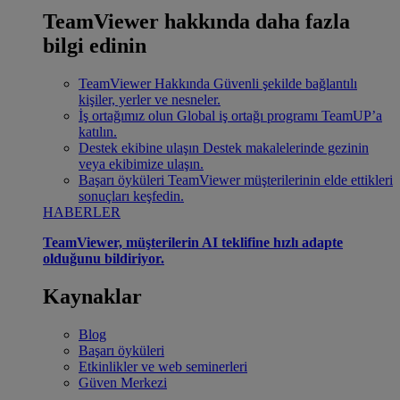
TeamViewer hakkında daha fazla
bilgi edinin
TeamViewer Hakkında
Güvenli şekilde bağlantılı
kişiler, yerler ve nesneler.
İş ortağımız olun
Global iş ortağı programı TeamUP’a
katılın.
Destek ekibine ulaşın
Destek makalelerinde gezinin
veya ekibimize ulaşın.
Başarı öyküleri
TeamViewer müşterilerinin elde ettikleri
sonuçları keşfedin.
HABERLER
TeamViewer, müşterilerin AI teklifine hızlı adapte
olduğunu bildiriyor.
Kaynaklar
Blog
Başarı öyküleri
Etkinlikler ve web seminerleri
Güven Merkezi