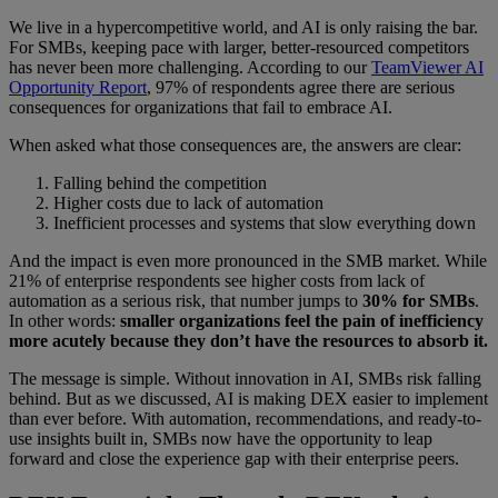
We live in a hypercompetitive world, and AI is only raising the bar.
For SMBs, keeping pace with larger, better-resourced competitors
has never been more challenging. According to our
TeamViewer AI
Opportunity Report
, 97% of respondents agree there are serious
consequences for organizations that fail to embrace AI.
When asked what those consequences are, the answers are clear:
Falling behind the competition
Higher costs due to lack of automation
Inefficient processes and systems that slow everything down
And the impact is even more pronounced in the SMB market. While
21% of enterprise respondents see higher costs from lack of
automation as a serious risk, that number jumps to
30% for SMBs
.
In other words:
smaller organizations feel the pain of inefficiency
more acutely because they don’t have the resources to absorb it.
The message is simple. Without innovation in AI, SMBs risk falling
behind. But as we discussed, AI is making DEX easier to implement
than ever before. With automation, recommendations, and ready-to-
use insights built in, SMBs now have the opportunity to leap
forward and close the experience gap with their enterprise peers.