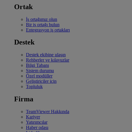
Ortak
İş ortağımız olun
Bir iş ortağı bulun
Entegrasyon iş ortakları
Destek
Destek ekibine ulaşın
Rehberler ve kılavuzlar
Bilgi Tabanı
Sistem durumu
Özel modüller
Geliştiriciler için
Topluluk
Firma
TeamViewer Hakkında
Kariyer
Yatırımcılar
Haber odası