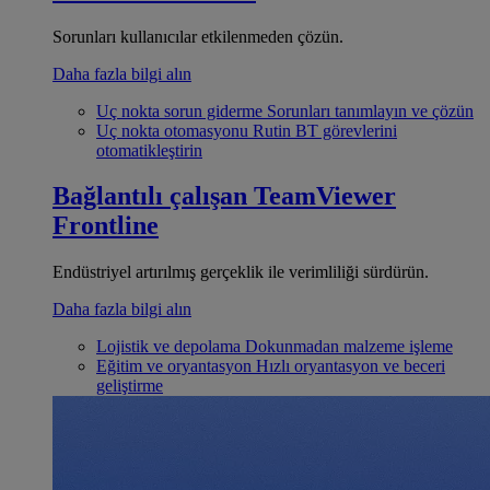
Sorunları kullanıcılar etkilenmeden çözün.
Daha fazla bilgi alın
Uç nokta sorun giderme
Sorunları tanımlayın ve çözün
Uç nokta otomasyonu
Rutin BT görevlerini
otomatikleştirin
Bağlantılı çalışan
TeamViewer
Frontline
Endüstriyel artırılmış gerçeklik ile verimliliği sürdürün.
Daha fazla bilgi alın
Lojistik ve depolama
Dokunmadan malzeme işleme
Eğitim ve oryantasyon
Hızlı oryantasyon ve beceri
geliştirme