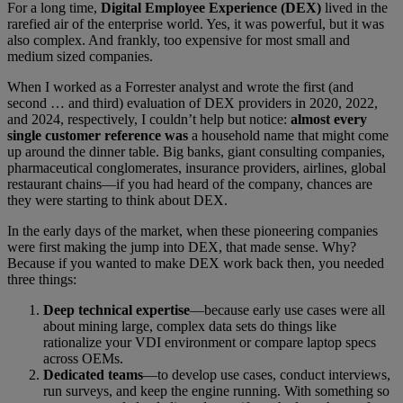
For a long time,
Digital Employee Experience (DEX)
lived in the
rarefied air of the enterprise world. Yes, it was powerful, but it was
also complex. And frankly, too expensive for most small and
medium sized companies.
When I worked as a Forrester analyst and wrote the first (and
second … and third) evaluation of DEX providers in 2020, 2022,
and 2024, respectively, I couldn’t help but notice:
almost every
single customer reference was
a household name that might come
up around the dinner table. Big banks, giant consulting companies,
pharmaceutical conglomerates, insurance providers, airlines, global
restaurant chains—if you had heard of the company, chances are
they were starting to think about DEX.
In the early days of the market, when these pioneering companies
were first making the jump into DEX, that made sense. Why?
Because if you wanted to make DEX work back then, you needed
three things:
Deep technical expertise
—because early use cases were all
about mining large, complex data sets do things like
rationalize your VDI environment or compare laptop specs
across OEMs.
Dedicated teams
—to develop use cases, conduct interviews,
run surveys, and keep the engine running. With something so