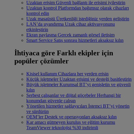
Uzaktan erişim
Güvenli bağlantı ile erişimi iyileştirin
Uzaktan kontrol
Platformdan bağımsız olarak cihazları
kontrol edin
Uzak masaüstü
Üretkenliği istediğiniz yerden geliştirin
LAN’da uyandırma
Uzak cihaz aktivasyonunu
etkinleştirin
Ekran paylaşma
Gerçek zamanlı görsel iletişim
Smart Service
Satış sonrası hizmetleri aksaksız kılın
İhtiyaca göre
Farklı ekipler için
popüler çözümler
Kişisel kullanım
Cihazlara her yerden erişin
Küçük işletmeler
Uzaktan erişimi ve desteği basitleştirin
Büyük işletmeler
Kurumsal BT’yi genişletin ve güvenli
kılın
Serbest çalışanlar ve dijital göçebeler
Herhangi bir
konumdan güvenle çalışın
Yönetilen hizmetler sağlayıcıları
İstemci BT’yi yönetin
ve sürdürün
OEM’ler
Destek ve operasyonları aksaksız kılın
Kar amacı gütmeyen kuruluş ve eğitim kurumu
TeamViewer teknolojisi %30 indirimli