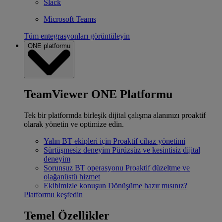
Slack
Microsoft Teams
Tüm entegrasyonları görüntüleyin
ONE platformu
TeamViewer ONE Platformu
Tek bir platformda birleşik dijital çalışma alanınızı proaktif
olarak yönetin ve optimize edin.
Yalın BT ekipleri için
Proaktif cihaz yönetimi
Sürtüşmesiz deneyim
Pürüzsüz ve kesintisiz dijital
deneyim
Sorunsuz BT operasyonu
Proaktif düzeltme ve
olağanüstü hizmet
Ekibimizle konuşun
Dönüşüme hazır mısınız?
Platformu keşfedin
Temel Özellikler