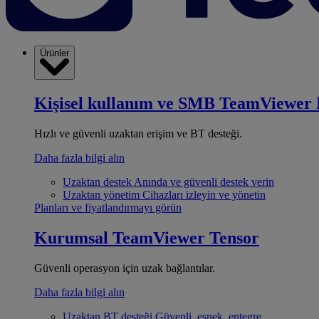
Ürünler
Kişisel kullanım ve SMB
TeamViewer 
Hızlı ve güvenli uzaktan erişim ve BT desteği.
Daha fazla bilgi alın
Uzaktan destek
Anında ve güvenli destek verin
Uzaktan yönetim
Cihazları izleyin ve yönetin
Planları ve fiyatlandırmayı görün
Kurumsal
TeamViewer Tensor
Güvenli operasyon için uzak bağlantılar.
Daha fazla bilgi alın
Uzaktan BT desteği
Güvenli, esnek, entegre