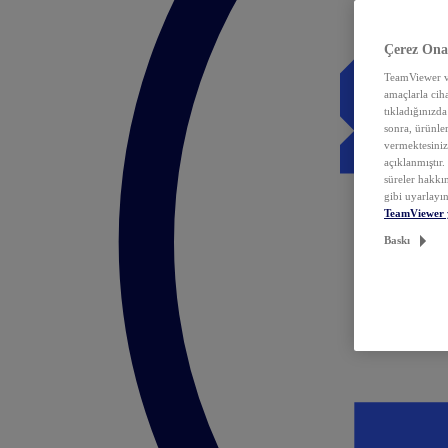
Çerez Ona
TeamViewer ve
amaçlarla ciha
tıkladığınızda
sonra, ürünle
vermektesiniz.
açıklanmıştır
süreler hakkın
gibi uyarlayın
TeamViewer 
Baskı