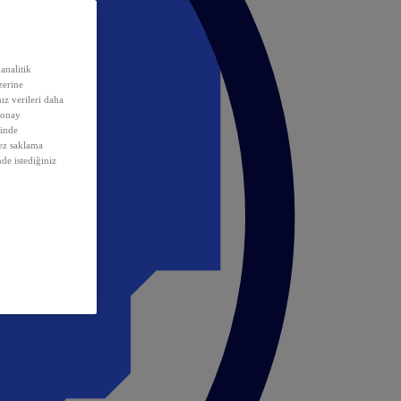
analitik
erine
ız verileri daha
 onay
inde
rez saklama
nde istediğiniz