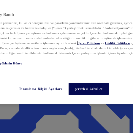
y Bandı
 partnerleri, kullanıcı deneyiminizi ve pazarlama yöntemlerimizi size özel hale getirmek, ayrıca 
zınıza çerezler ve benzer teknolojiler (“Çerez ”) yerleştirmek istemektedir.
“Kabul ediyorum”
üz
 (i) her türlü Çerez yerleştirme ve kullanma eylemimize ve (ii) bu Çerezleri kullanarak topladığım
rimizi kullanmanız sonucunda bunlardan elde ettiğimiz analitik bilgilerle birleştirerek işlememize
 Çerez yerleştirme ve verilerin işlenmesi ayrıntılı olarak
Çerez Politikası
ve
Gizlilik Politikası
iç
. Bu açıklamalar özellikle tam olarak neyin amaçlandığı, üçüncü taraf alıcıların kim olduğu ve çe
dadır. Eğer kendi tercihlerinizi kullanmak isterseniz Çerez yerleştirme işlemini Çerez Ayarları içi
.
yükleyin
Künye
Tanımlama Bilgisi Ayarları
çerezleri kabul et