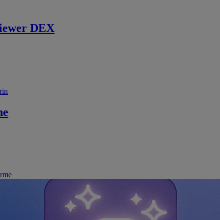
iewer DEX
rin
ne
irme