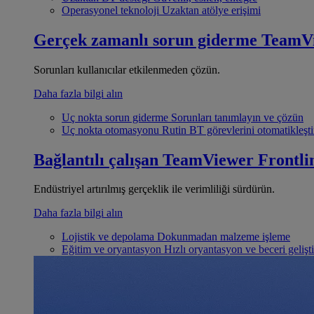
Operasyonel teknoloji
Uzaktan atölye erişimi
Gerçek zamanlı sorun giderme
TeamV
Sorunları kullanıcılar etkilenmeden çözün.
Daha fazla bilgi alın
Uç nokta sorun giderme
Sorunları tanımlayın ve çözün
Uç nokta otomasyonu
Rutin BT görevlerini otomatikleşti
Bağlantılı çalışan
TeamViewer Frontli
Endüstriyel artırılmış gerçeklik ile verimliliği sürdürün.
Daha fazla bilgi alın
Lojistik ve depolama
Dokunmadan malzeme işleme
Eğitim ve oryantasyon
Hızlı oryantasyon ve beceri gelişt