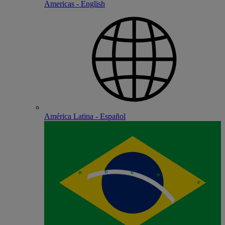
Americas - English
América Latina - Español