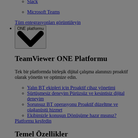
Slack
Microsoft Teams
Tüm entegrasyonları görüntüleyin
ONE platformu
TeamViewer ONE Platformu
Tek bir platformda birleşik dijital çalışma alanınızı proaktif
olarak yönetin ve optimize edin.
Yalın BT ekipleri için
Proaktif cihaz yönetimi
Sürtüşmesiz deneyim
Pürüzsüz ve kesintisiz dijital
deneyim
Sorunsuz BT operasyonu
Proaktif düzeltme ve
olağanüstü hizmet
Ekibimizle konuşun
Dönüşüme hazır mısınız?
Platformu keşfedin
Temel Özellikler