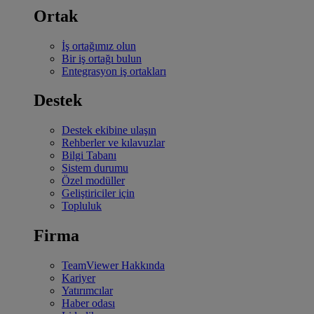
Ortak
İş ortağımız olun
Bir iş ortağı bulun
Entegrasyon iş ortakları
Destek
Destek ekibine ulaşın
Rehberler ve kılavuzlar
Bilgi Tabanı
Sistem durumu
Özel modüller
Geliştiriciler için
Topluluk
Firma
TeamViewer Hakkında
Kariyer
Yatırımcılar
Haber odası