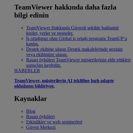
TeamViewer hakkında daha fazla
bilgi edinin
TeamViewer Hakkında
Güvenli şekilde bağlantılı
kişiler, yerler ve nesneler.
İş ortağımız olun
Global iş ortağı programı TeamUP’a
katılın.
Destek ekibine ulaşın
Destek makalelerinde gezinin
veya ekibimize ulaşın.
Başarı öyküleri
TeamViewer müşterilerinin elde ettikleri
sonuçları keşfedin.
HABERLER
TeamViewer, müşterilerin AI teklifine hızlı adapte
olduğunu bildiriyor.
Kaynaklar
Blog
Başarı öyküleri
Etkinlikler ve web seminerleri
Güven Merkezi