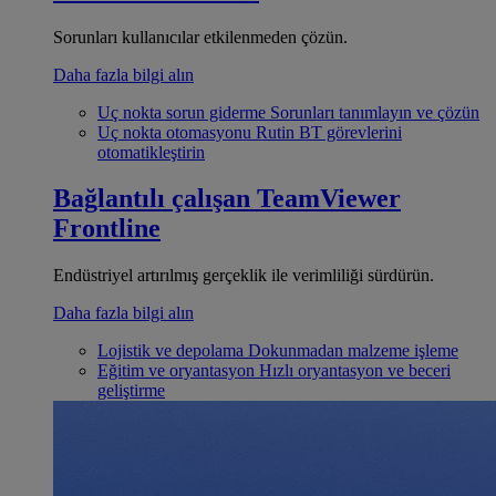
Sorunları kullanıcılar etkilenmeden çözün.
Daha fazla bilgi alın
Uç nokta sorun giderme
Sorunları tanımlayın ve çözün
Uç nokta otomasyonu
Rutin BT görevlerini
otomatikleştirin
Bağlantılı çalışan
TeamViewer
Frontline
Endüstriyel artırılmış gerçeklik ile verimliliği sürdürün.
Daha fazla bilgi alın
Lojistik ve depolama
Dokunmadan malzeme işleme
Eğitim ve oryantasyon
Hızlı oryantasyon ve beceri
geliştirme