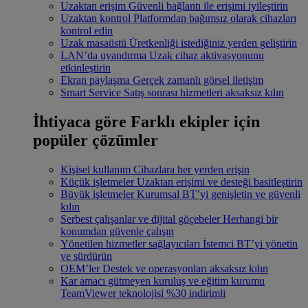
Uzaktan erişim
Güvenli bağlantı ile erişimi iyileştirin
Uzaktan kontrol
Platformdan bağımsız olarak cihazları
kontrol edin
Uzak masaüstü
Üretkenliği istediğiniz yerden geliştirin
LAN’da uyandırma
Uzak cihaz aktivasyonunu
etkinleştirin
Ekran paylaşma
Gerçek zamanlı görsel iletişim
Smart Service
Satış sonrası hizmetleri aksaksız kılın
İhtiyaca göre
Farklı ekipler için
popüler çözümler
Kişisel kullanım
Cihazlara her yerden erişin
Küçük işletmeler
Uzaktan erişimi ve desteği basitleştirin
Büyük işletmeler
Kurumsal BT’yi genişletin ve güvenli
kılın
Serbest çalışanlar ve dijital göçebeler
Herhangi bir
konumdan güvenle çalışın
Yönetilen hizmetler sağlayıcıları
İstemci BT’yi yönetin
ve sürdürün
OEM’ler
Destek ve operasyonları aksaksız kılın
Kar amacı gütmeyen kuruluş ve eğitim kurumu
TeamViewer teknolojisi %30 indirimli