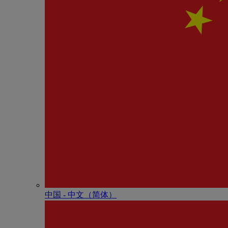
中国 - 中⽂（简体）