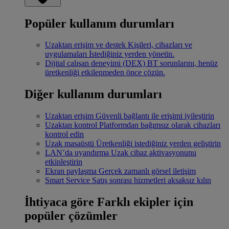
Popüler kullanım durumları
Uzaktan erişim ve destek
Kişileri, cihazları ve
uygulamaları İstediğiniz yerden yönetin.
Dijital çalışan deneyimi (DEX)
BT sorunlarını, henüz
üretkenliği etkilenmeden önce çözün.
Diğer kullanım durumları
Uzaktan erişim
Güvenli bağlantı ile erişimi iyileştirin
Uzaktan kontrol
Platformdan bağımsız olarak cihazları
kontrol edin
Uzak masaüstü
Üretkenliği istediğiniz yerden geliştirin
LAN’da uyandırma
Uzak cihaz aktivasyonunu
etkinleştirin
Ekran paylaşma
Gerçek zamanlı görsel iletişim
Smart Service
Satış sonrası hizmetleri aksaksız kılın
İhtiyaca göre
Farklı ekipler için
popüler çözümler