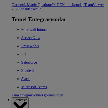
Gartner® Magic Quadrant™ DEX araçlarında, TeamViewer
2026’de lider seçildi.
Temel Entegrasyonlar
Microsoft Intune
ServiceNow
Freshworks
Jira
Salesforce
Zendesk
Slack
Microsoft Teams
Tüm entegrasyonları görüntüleyin
Çözümler