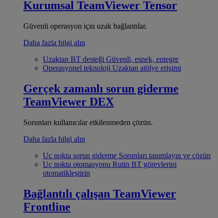
Kurumsal
TeamViewer Tensor
Güvenli operasyon için uzak bağlantılar.
Daha fazla bilgi alın
Uzaktan BT desteği
Güvenli, esnek, entegre
Operasyonel teknoloji
Uzaktan atölye erişimi
Gerçek zamanlı sorun giderme
TeamViewer DEX
Sorunları kullanıcılar etkilenmeden çözün.
Daha fazla bilgi alın
Uç nokta sorun giderme
Sorunları tanımlayın ve çözün
Uç nokta otomasyonu
Rutin BT görevlerini
otomatikleştirin
Bağlantılı çalışan
TeamViewer
Frontline