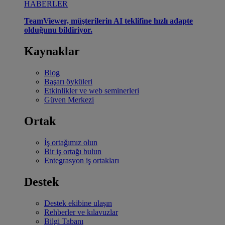
HABERLER
TeamViewer, müşterilerin AI teklifine hızlı adapte
olduğunu bildiriyor.
Kaynaklar
Blog
Başarı öyküleri
Etkinlikler ve web seminerleri
Güven Merkezi
Ortak
İş ortağımız olun
Bir iş ortağı bulun
Entegrasyon iş ortakları
Destek
Destek ekibine ulaşın
Rehberler ve kılavuzlar
Bilgi Tabanı