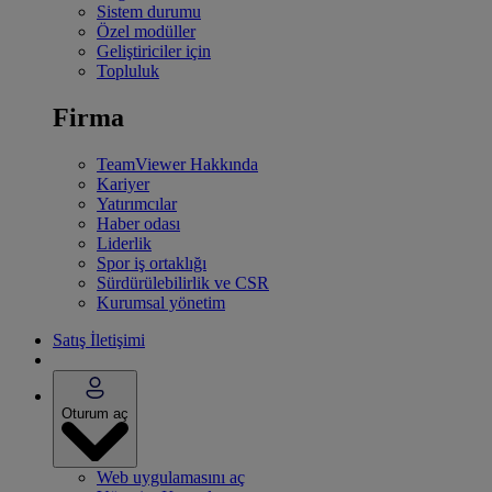
Sistem durumu
Özel modüller
Geliştiriciler için
Topluluk
Firma
TeamViewer Hakkında
Kariyer
Yatırımcılar
Haber odası
Liderlik
Spor iş ortaklığı
Sürdürülebilirlik ve CSR
Kurumsal yönetim
Satış İletişimi
Oturum aç
Web uygulamasını aç