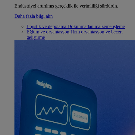
Endüstriyel artırılmış gerçeklik ile verimliliği sürdürün.
Daha fazla bilgi alın
Lojistik ve depolama
Dokunmadan malzeme işleme
Eğitim ve oryantasyon
Hızlı oryantasyon ve beceri
geliştirme