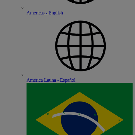
Americas - English
América Latina - Español