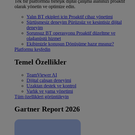
Tek bir platformda birleşik dijital çalışma alanınızı proaktif
olarak yönetin ve optimize edin.
Yalın BT ekipleri için
Proaktif cihaz yönetimi
Sürtüşmesiz deneyim
Pürüzsüz ve kesintisiz dijital
deneyim
Sorunsuz BT operasyonu
Proaktif düzeltme ve
olağanüstü hizmet
Ekibimizle konuşun
Dönüşüme hazır mısınız?
Platformu keşfedin
Temel Özellikler
TeamViewer AI
Dijital çalışan deneyimi
Uzaktan destek ve kontrol
Varlık ve yama yönetimi
Tüm özellikleri görüntüleyin
Gartner Report 2026