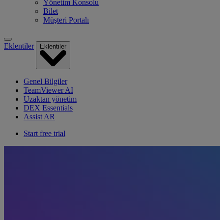
Yönetim Konsolu
Bilet
Müşteri Portalı
Eklentiler
Eklentiler
Genel Bilgiler
TeamViewer AI
Uzaktan yönetim
DEX Essentials
Assist AR
Start free trial