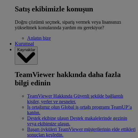
Satış ekibimizle konuşun
Doğru çözümü seçmek, sipariş vermek veya lisansınızı
yükseltmek konularında yardım mı gerekiyor?
Anlatın bize
Kurumsal
Kaynaklar
TeamViewer hakkında daha fazla
bilgi edinin
TeamViewer Hakkında
Güvenli şekilde bağlantılı
kişiler, yerler ve nesneler.
İş ortağımız olun
Global iş ortağı programı TeamUP’a
katılın.
Destek ekibine ulaşın
Destek makalelerinde gezinin
veya ekibimize ulaşın.
Başarı öyküleri
TeamViewer müşterilerinin elde ettikleri
sonuçları keşfedin.