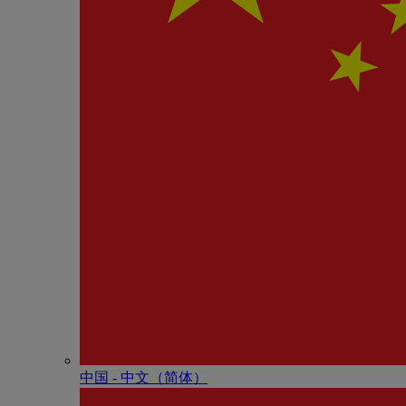
中国 - 中⽂（简体）