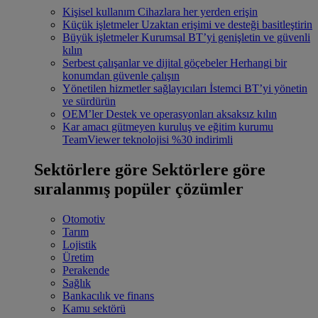
Kişisel kullanım
Cihazlara her yerden erişin
Küçük işletmeler
Uzaktan erişimi ve desteği basitleştirin
Büyük işletmeler
Kurumsal BT’yi genişletin ve güvenli
kılın
Serbest çalışanlar ve dijital göçebeler
Herhangi bir
konumdan güvenle çalışın
Yönetilen hizmetler sağlayıcıları
İstemci BT’yi yönetin
ve sürdürün
OEM’ler
Destek ve operasyonları aksaksız kılın
Kar amacı gütmeyen kuruluş ve eğitim kurumu
TeamViewer teknolojisi %30 indirimli
Sektörlere göre
Sektörlere göre
sıralanmış popüler çözümler
Otomotiv
Tarım
Lojistik
Üretim
Perakende
Sağlık
Bankacılık ve finans
Kamu sektörü