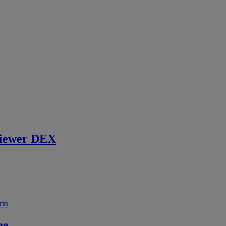
iewer DEX
rin
ne