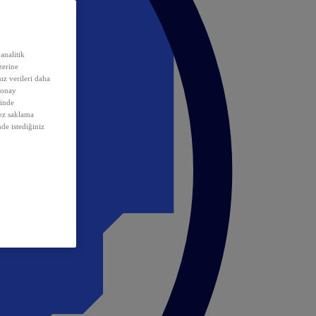
analitik
erine
ız verileri daha
 onay
inde
rez saklama
nde istediğiniz