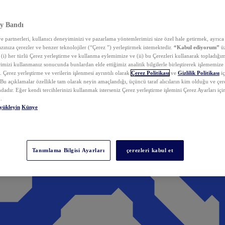
y Bandı
 partnerleri, kullanıcı deneyiminizi ve pazarlama yöntemlerimizi size özel hale getirmek, ayrıca 
zınıza çerezler ve benzer teknolojiler (“Çerez ”) yerleştirmek istemektedir.
“Kabul ediyorum”
üz
 (i) her türlü Çerez yerleştirme ve kullanma eylemimize ve (ii) bu Çerezleri kullanarak topladığım
rimizi kullanmanız sonucunda bunlardan elde ettiğimiz analitik bilgilerle birleştirerek işlememize
 Çerez yerleştirme ve verilerin işlenmesi ayrıntılı olarak
Çerez Politikası
ve
Gizlilik Politikası
iç
. Bu açıklamalar özellikle tam olarak neyin amaçlandığı, üçüncü taraf alıcıların kim olduğu ve çe
dadır. Eğer kendi tercihlerinizi kullanmak isterseniz Çerez yerleştirme işlemini Çerez Ayarları içi
.
yükleyin
Künye
Tanımlama Bilgisi Ayarları
çerezleri kabul et