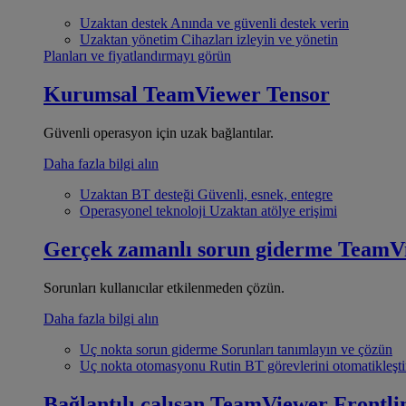
Uzaktan destek
Anında ve güvenli destek verin
Uzaktan yönetim
Cihazları izleyin ve yönetin
Planları ve fiyatlandırmayı görün
Kurumsal
TeamViewer Tensor
Güvenli operasyon için uzak bağlantılar.
Daha fazla bilgi alın
Uzaktan BT desteği
Güvenli, esnek, entegre
Operasyonel teknoloji
Uzaktan atölye erişimi
Gerçek zamanlı sorun giderme
TeamV
Sorunları kullanıcılar etkilenmeden çözün.
Daha fazla bilgi alın
Uç nokta sorun giderme
Sorunları tanımlayın ve çözün
Uç nokta otomasyonu
Rutin BT görevlerini otomatikleşti
Bağlantılı çalışan
TeamViewer Frontli