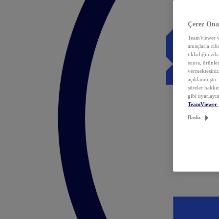
Çerez Ona
TeamViewer ve
amaçlarla ciha
tıkladığınızda
sonra, ürünle
vermektesiniz.
açıklanmıştır
süreler hakkın
gibi uyarlayın
TeamViewer 
Baskı