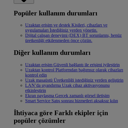
Popüler kullanım durumları
Uzaktan erişim ve destek
Kişileri, cihazları ve
uygulamaları İstediğiniz yerden yönetin.
Dijital çalışan deneyimi (DEX)
BT sorunlarını, henüz
üretkenliği etkilenmeden önce çözün.
Diğer kullanım durumları
Uzaktan erişim
Güvenli bağlantı ile erişimi iyileştirin
Uzaktan kontrol
Platformdan bağımsız olarak cihazları
kontrol edin
Uzak masaüstü
Üretkenliği istediğiniz yerden geliştirin
LAN’da uyandırma
Uzak cihaz aktivasyonunu
etkinleştirin
Ekran paylaşma
Gerçek zamanlı görsel iletişim
Smart Service
Satış sonrası hizmetleri aksaksız kılın
İhtiyaca göre
Farklı ekipler için
popüler çözümler