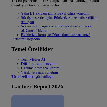
Tek bir platformda birleşik dijital çalışma alanınızı proaktif
olarak yönetin ve optimize edin.
Yalın BT ekipleri için
Proaktif cihaz yönetimi
Sürtüşmesiz deneyim
Pürüzsüz ve kesintisiz dijital
deneyim
Sorunsuz BT operasyonu
Proaktif düzeltme ve
olağanüstü hizmet
Ekibimizle konuşun
Dönüşüme hazır mısınız?
Platformu keşfedin
Temel Özellikler
TeamViewer AI
Dijital çalışan deneyimi
Uzaktan destek ve kontrol
Varlık ve yama yönetimi
Tüm özellikleri görüntüleyin
Gartner Report 2026