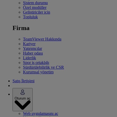
Sistem durumu
Özel modüller
Geliştiriciler için
Topluluk
Firma
TeamViewer Hakkında
Kariyer
Yatırımcılar
Haber odası
Liderlik
Spor iş ortaklığı
Sürdürülebilirlik ve CSR
Kurumsal yönetim
Satış İletişimi
Oturum aç
Web uygulamasını aç