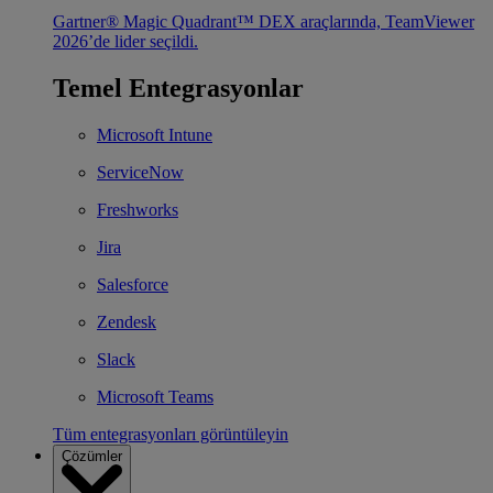
Gartner® Magic Quadrant™ DEX araçlarında, TeamViewer
2026’de lider seçildi.
Temel Entegrasyonlar
Microsoft Intune
ServiceNow
Freshworks
Jira
Salesforce
Zendesk
Slack
Microsoft Teams
Tüm entegrasyonları görüntüleyin
Çözümler