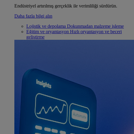
Endüstriyel artırılmış gerçeklik ile verimliliği sürdürün.
Daha fazla bilgi alın
Lojistik ve depolama
Dokunmadan malzeme işleme
Eğitim ve oryantasyon
Hızlı oryantasyon ve beceri
geliştirme