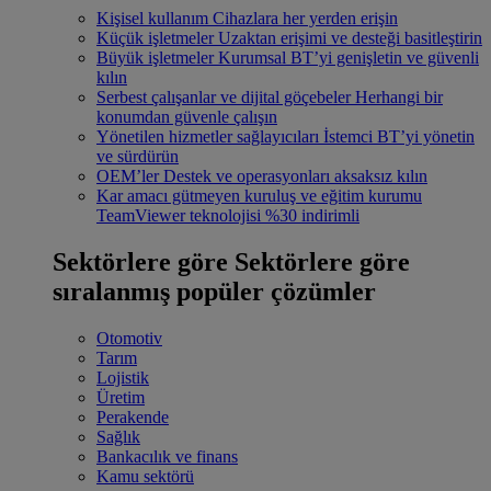
Kişisel kullanım
Cihazlara her yerden erişin
Küçük işletmeler
Uzaktan erişimi ve desteği basitleştirin
Büyük işletmeler
Kurumsal BT’yi genişletin ve güvenli
kılın
Serbest çalışanlar ve dijital göçebeler
Herhangi bir
konumdan güvenle çalışın
Yönetilen hizmetler sağlayıcıları
İstemci BT’yi yönetin
ve sürdürün
OEM’ler
Destek ve operasyonları aksaksız kılın
Kar amacı gütmeyen kuruluş ve eğitim kurumu
TeamViewer teknolojisi %30 indirimli
Sektörlere göre
Sektörlere göre
sıralanmış popüler çözümler
Otomotiv
Tarım
Lojistik
Üretim
Perakende
Sağlık
Bankacılık ve finans
Kamu sektörü