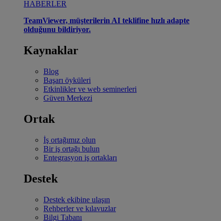
HABERLER
TeamViewer, müşterilerin AI teklifine hızlı adapte
olduğunu bildiriyor.
Kaynaklar
Blog
Başarı öyküleri
Etkinlikler ve web seminerleri
Güven Merkezi
Ortak
İş ortağımız olun
Bir iş ortağı bulun
Entegrasyon iş ortakları
Destek
Destek ekibine ulaşın
Rehberler ve kılavuzlar
Bilgi Tabanı