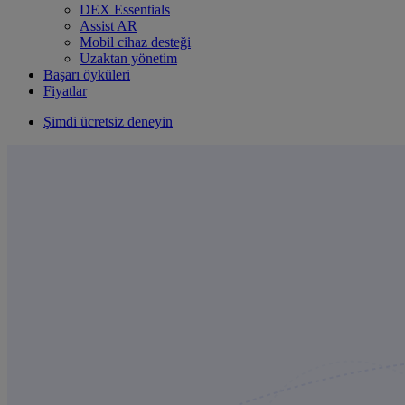
DEX Essentials
Assist AR
Mobil cihaz desteği
Uzaktan yönetim
Başarı öyküleri
Fiyatlar
Şimdi ücretsiz deneyin