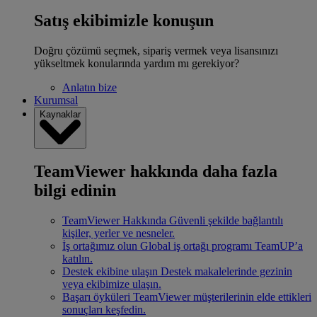
Satış ekibimizle konuşun
Doğru çözümü seçmek, sipariş vermek veya lisansınızı
yükseltmek konularında yardım mı gerekiyor?
Anlatın bize
Kurumsal
Kaynaklar
TeamViewer hakkında daha fazla
bilgi edinin
TeamViewer Hakkında
Güvenli şekilde bağlantılı
kişiler, yerler ve nesneler.
İş ortağımız olun
Global iş ortağı programı TeamUP’a
katılın.
Destek ekibine ulaşın
Destek makalelerinde gezinin
veya ekibimize ulaşın.
Başarı öyküleri
TeamViewer müşterilerinin elde ettikleri
sonuçları keşfedin.