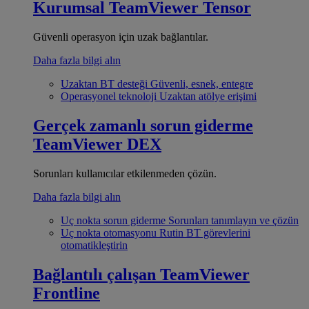
Kurumsal
TeamViewer Tensor
Güvenli operasyon için uzak bağlantılar.
Daha fazla bilgi alın
Uzaktan BT desteği
Güvenli, esnek, entegre
Operasyonel teknoloji
Uzaktan atölye erişimi
Gerçek zamanlı sorun giderme
TeamViewer DEX
Sorunları kullanıcılar etkilenmeden çözün.
Daha fazla bilgi alın
Uç nokta sorun giderme
Sorunları tanımlayın ve çözün
Uç nokta otomasyonu
Rutin BT görevlerini
otomatikleştirin
Bağlantılı çalışan
TeamViewer
Frontline