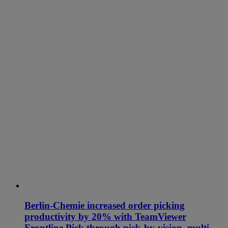
Berlin-Chemie increased order picking
productivity by 20% with TeamViewer
Frontline Pick through pick-by-vision, multi-