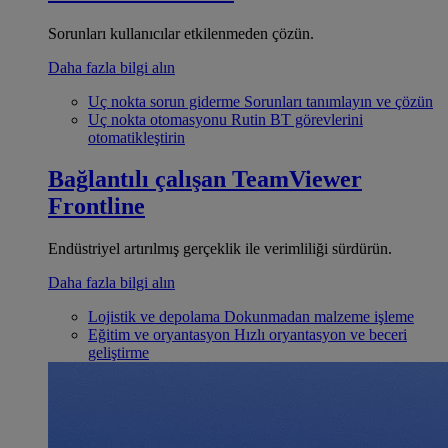
Sorunları kullanıcılar etkilenmeden çözün.
Daha fazla bilgi alın
Uç nokta sorun giderme
Sorunları tanımlayın ve çözün
Uç nokta otomasyonu
Rutin BT görevlerini
otomatikleştirin
Bağlantılı çalışan
TeamViewer
Frontline
Endüstriyel artırılmış gerçeklik ile verimliliği sürdürün.
Daha fazla bilgi alın
Lojistik ve depolama
Dokunmadan malzeme işleme
Eğitim ve oryantasyon
Hızlı oryantasyon ve beceri
geliştirme