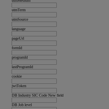
utmMedium
utmTerm
utmSource
language
pageUrl
formId
programId
lastProgramId
cookie
jwtToken
DB Industry SIC Code New field
DB Job level