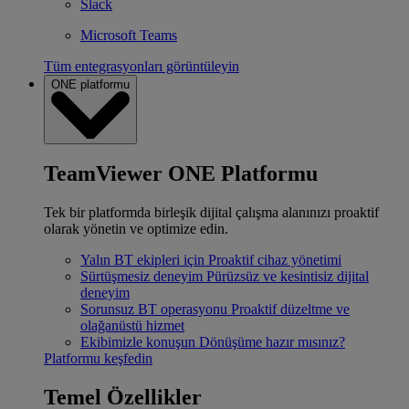
Slack
Microsoft Teams
Tüm entegrasyonları görüntüleyin
ONE platformu
TeamViewer ONE Platformu
Tek bir platformda birleşik dijital çalışma alanınızı proaktif
olarak yönetin ve optimize edin.
Yalın BT ekipleri için
Proaktif cihaz yönetimi
Sürtüşmesiz deneyim
Pürüzsüz ve kesintisiz dijital
deneyim
Sorunsuz BT operasyonu
Proaktif düzeltme ve
olağanüstü hizmet
Ekibimizle konuşun
Dönüşüme hazır mısınız?
Platformu keşfedin
Temel Özellikler