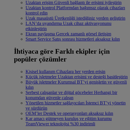
Uzaktan erişim
Güvenli bağlantı ile erişimi iyileştirin
Uzaktan kontrol
Platformdan bağımsız olarak cihazları
kontrol edin
Uzak masaüstü
Üretkenliği istediğiniz yerden geliştirin
LAN’da uyandırma
Uzak cihaz aktivasyonunu
etkinleştirin
Ekran paylaşma
Gerçek zamanlı görsel iletişim
Smart Service
Satış sonrası hizmetleri aksaksız kılın
İhtiyaca göre
Farklı ekipler için
popüler çözümler
Kişisel kullanım
Cihazlara her yerden erişin
Küçük işletmeler
Uzaktan erişimi ve desteği basitleştirin
Büyük işletmeler
Kurumsal BT’yi genişletin ve güvenli
kılın
Serbest çalışanlar ve dijital göçebeler
Herhangi bir
konumdan güvenle çalışın
Yönetilen hizmetler sağlayıcıları
İstemci BT’yi yönetin
ve sürdürün
OEM’ler
Destek ve operasyonları aksaksız kılın
Kar amacı gütmeyen kuruluş ve eğitim kurumu
TeamViewer teknolojisi %30 indirimli