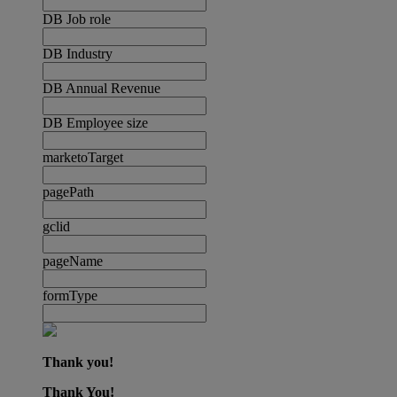
DB Job role
DB Industry
DB Annual Revenue
DB Employee size
marketoTarget
pagePath
gclid
pageName
formType
Thank you!
Thank You!