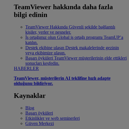
TeamViewer hakkında daha fazla
bilgi edinin
TeamViewer Hakkında
Güvenli şekilde bağlantılı
kişiler, yerler ve nesneler.
İş ortağımız olun
Global iş ortağı programı TeamUP’a
katılın.
Destek ekibine ulaşın
Destek makalelerinde gezinin
veya ekibimize ulaşın.
Başarı öyküleri
TeamViewer müşterilerinin elde ettikleri
sonuçları keşfedin.
HABERLER
TeamViewer, müşterilerin AI teklifine hızlı adapte
olduğunu bildiriyor.
Kaynaklar
Blog
Başarı öyküleri
Etkinlikler ve web seminerleri
Güven Merkezi