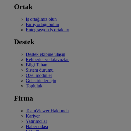
Ortak
İş ortağımız olun
Bir iş ortağı bulun
Entegrasyon iş ortakları
Destek
Destek ekibine ulaşın
Rehberler ve kılavuzlar
Bilgi Tabanı
Sistem durumu
Özel modüller
Geliştiriciler için
Topluluk
Firma
TeamViewer Hakkında
Kariyer
Yatırımcılar
Haber odası