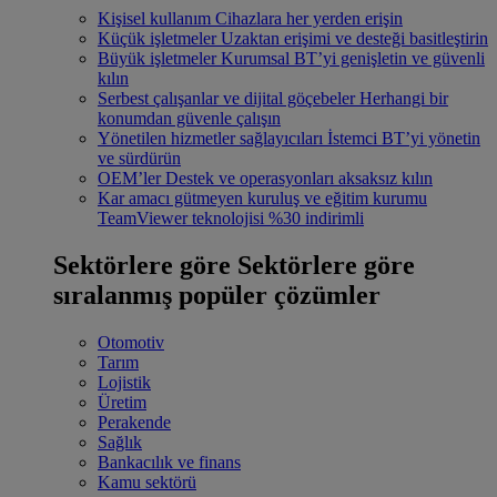
Kişisel kullanım
Cihazlara her yerden erişin
Küçük işletmeler
Uzaktan erişimi ve desteği basitleştirin
Büyük işletmeler
Kurumsal BT’yi genişletin ve güvenli
kılın
Serbest çalışanlar ve dijital göçebeler
Herhangi bir
konumdan güvenle çalışın
Yönetilen hizmetler sağlayıcıları
İstemci BT’yi yönetin
ve sürdürün
OEM’ler
Destek ve operasyonları aksaksız kılın
Kar amacı gütmeyen kuruluş ve eğitim kurumu
TeamViewer teknolojisi %30 indirimli
Sektörlere göre
Sektörlere göre
sıralanmış popüler çözümler
Otomotiv
Tarım
Lojistik
Üretim
Perakende
Sağlık
Bankacılık ve finans
Kamu sektörü