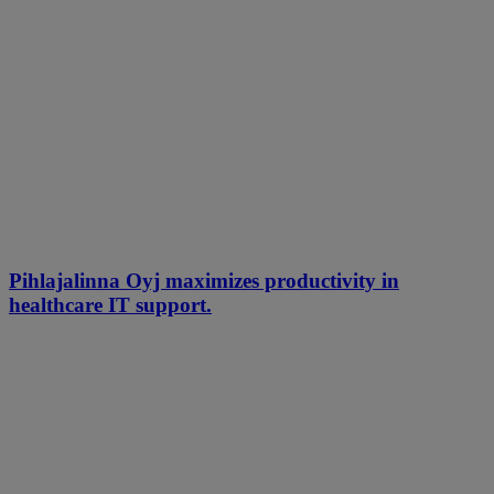
Pihlajalinna Oyj maximizes productivity in
healthcare IT support.