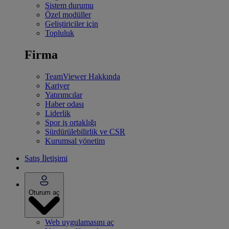
Sistem durumu
Özel modüller
Geliştiriciler için
Topluluk
Firma
TeamViewer Hakkında
Kariyer
Yatırımcılar
Haber odası
Liderlik
Spor iş ortaklığı
Sürdürülebilirlik ve CSR
Kurumsal yönetim
Satış İletişimi
Oturum aç
Web uygulamasını aç