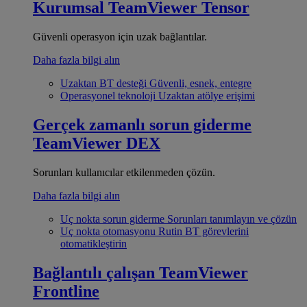
Kurumsal
TeamViewer Tensor
Güvenli operasyon için uzak bağlantılar.
Daha fazla bilgi alın
Uzaktan BT desteği
Güvenli, esnek, entegre
Operasyonel teknoloji
Uzaktan atölye erişimi
Gerçek zamanlı sorun giderme
TeamViewer DEX
Sorunları kullanıcılar etkilenmeden çözün.
Daha fazla bilgi alın
Uç nokta sorun giderme
Sorunları tanımlayın ve çözün
Uç nokta otomasyonu
Rutin BT görevlerini
otomatikleştirin
Bağlantılı çalışan
TeamViewer
Frontline