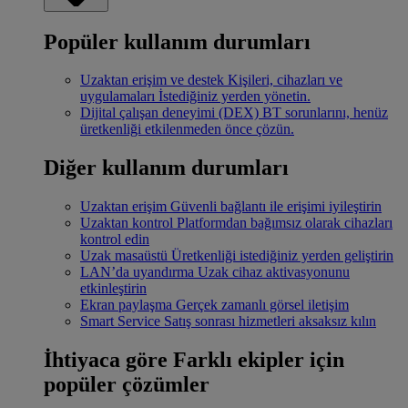
Popüler kullanım durumları
Uzaktan erişim ve destek
Kişileri, cihazları ve
uygulamaları İstediğiniz yerden yönetin.
Dijital çalışan deneyimi (DEX)
BT sorunlarını, henüz
üretkenliği etkilenmeden önce çözün.
Diğer kullanım durumları
Uzaktan erişim
Güvenli bağlantı ile erişimi iyileştirin
Uzaktan kontrol
Platformdan bağımsız olarak cihazları
kontrol edin
Uzak masaüstü
Üretkenliği istediğiniz yerden geliştirin
LAN’da uyandırma
Uzak cihaz aktivasyonunu
etkinleştirin
Ekran paylaşma
Gerçek zamanlı görsel iletişim
Smart Service
Satış sonrası hizmetleri aksaksız kılın
İhtiyaca göre
Farklı ekipler için
popüler çözümler