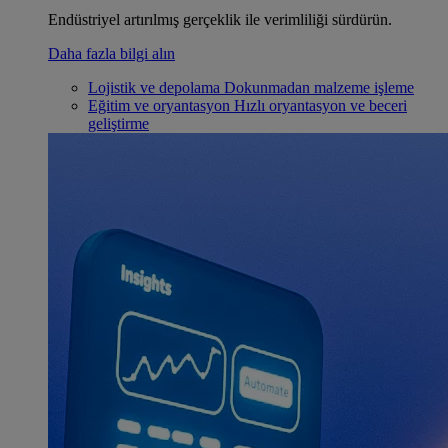
Endüstriyel artırılmış gerçeklik ile verimliliği sürdürün.
Daha fazla bilgi alın
Lojistik ve depolama
Dokunmadan malzeme işleme
Eğitim ve oryantasyon
Hızlı oryantasyon ve beceri
geliştirme