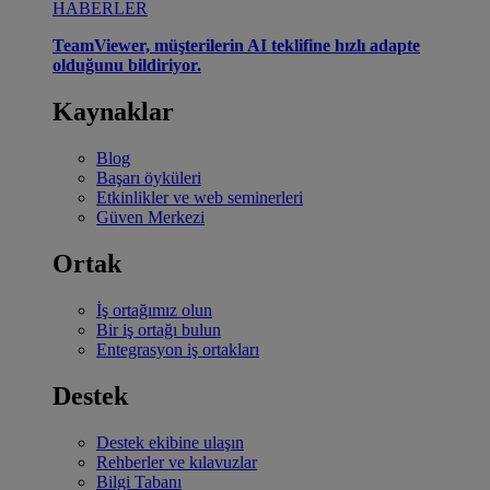
HABERLER
TeamViewer, müşterilerin AI teklifine hızlı adapte
olduğunu bildiriyor.
Kaynaklar
Blog
Başarı öyküleri
Etkinlikler ve web seminerleri
Güven Merkezi
Ortak
İş ortağımız olun
Bir iş ortağı bulun
Entegrasyon iş ortakları
Destek
Destek ekibine ulaşın
Rehberler ve kılavuzlar
Bilgi Tabanı