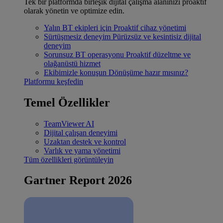
Tek bir platformda birleşik dijital çalışma alanınızı proaktif
olarak yönetin ve optimize edin.
Yalın BT ekipleri için
Proaktif cihaz yönetimi
Sürtüşmesiz deneyim
Pürüzsüz ve kesintisiz dijital
deneyim
Sorunsuz BT operasyonu
Proaktif düzeltme ve
olağanüstü hizmet
Ekibimizle konuşun
Dönüşüme hazır mısınız?
Platformu keşfedin
Temel Özellikler
TeamViewer AI
Dijital çalışan deneyimi
Uzaktan destek ve kontrol
Varlık ve yama yönetimi
Tüm özellikleri görüntüleyin
Gartner Report 2026