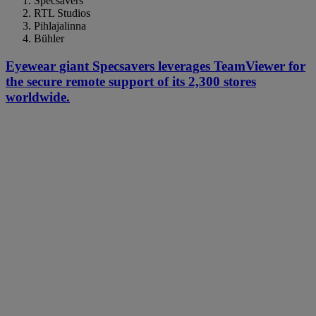
Specsavers
RTL Studios
Pihlajalinna
Bühler
Eyewear giant Specsavers leverages TeamViewer for
the secure remote support of its 2,300 stores
worldwide.