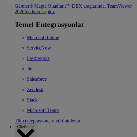
Gartner® Magic Quadrant™ DEX araçlarında, TeamViewer
2026’de lider seçildi.
Temel Entegrasyonlar
Microsoft Intune
ServiceNow
Freshworks
Jira
Salesforce
Zendesk
Slack
Microsoft Teams
Tüm entegrasyonları görüntüleyin
Çözümler