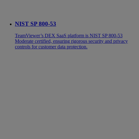
NIST SP 800-53
TeamViewer’s DEX SaaS platform is NIST SP 800-53
Moderate certified, ensuring rigorous security and privacy
controls for customer data protection.