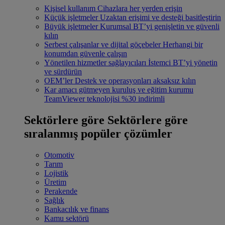
Kişisel kullanım
Cihazlara her yerden erişin
Küçük işletmeler
Uzaktan erişimi ve desteği basitleştirin
Büyük işletmeler
Kurumsal BT’yi genişletin ve güvenli
kılın
Serbest çalışanlar ve dijital göçebeler
Herhangi bir
konumdan güvenle çalışın
Yönetilen hizmetler sağlayıcıları
İstemci BT’yi yönetin
ve sürdürün
OEM’ler
Destek ve operasyonları aksaksız kılın
Kar amacı gütmeyen kuruluş ve eğitim kurumu
TeamViewer teknolojisi %30 indirimli
Sektörlere göre
Sektörlere göre
sıralanmış popüler çözümler
Otomotiv
Tarım
Lojistik
Üretim
Perakende
Sağlık
Bankacılık ve finans
Kamu sektörü