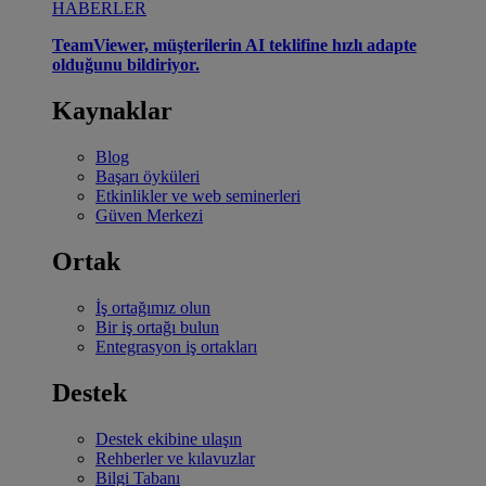
HABERLER
TeamViewer, müşterilerin AI teklifine hızlı adapte
olduğunu bildiriyor.
Kaynaklar
Blog
Başarı öyküleri
Etkinlikler ve web seminerleri
Güven Merkezi
Ortak
İş ortağımız olun
Bir iş ortağı bulun
Entegrasyon iş ortakları
Destek
Destek ekibine ulaşın
Rehberler ve kılavuzlar
Bilgi Tabanı