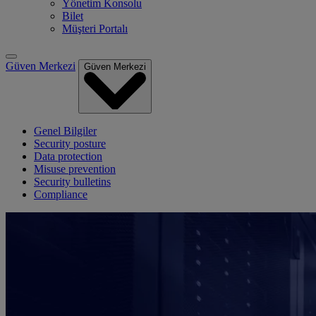
Yönetim Konsolu
Bilet
Müşteri Portalı
Güven Merkezi
Güven Merkezi
Genel Bilgiler
Security posture
Data protection
Misuse prevention
Security bulletins
Compliance