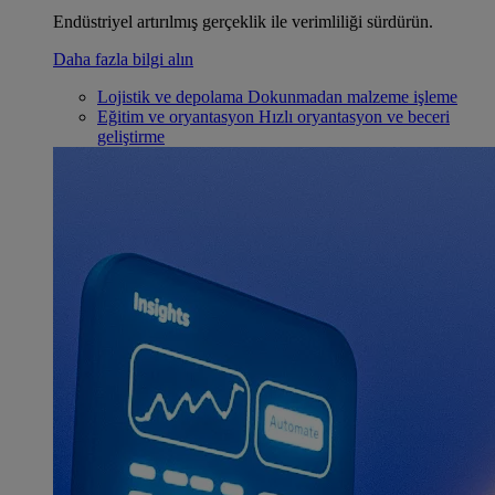
Endüstriyel artırılmış gerçeklik ile verimliliği sürdürün.
Daha fazla bilgi alın
Lojistik ve depolama
Dokunmadan malzeme işleme
Eğitim ve oryantasyon
Hızlı oryantasyon ve beceri
geliştirme