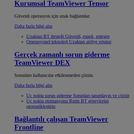
Kurumsal
TeamViewer Tensor
Güvenli operasyon için uzak bağlantılar.
Daha fazla bilgi alın
Uzaktan BT desteği
Güvenli, esnek, entegre
Operasyonel teknoloji
Uzaktan atölye erişimi
Gerçek zamanlı sorun giderme
TeamViewer DEX
Sorunları kullanıcılar etkilenmeden çözün.
Daha fazla bilgi alın
Uç nokta sorun giderme
Sorunları tanımlayın ve çözün
Uç nokta otomasyonu
Rutin BT görevlerini
otomatikleştirin
Bağlantılı çalışan
TeamViewer
Frontline