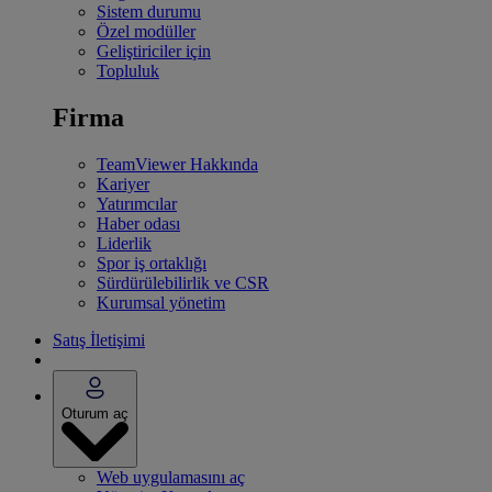
Sistem durumu
Özel modüller
Geliştiriciler için
Topluluk
Firma
TeamViewer Hakkında
Kariyer
Yatırımcılar
Haber odası
Liderlik
Spor iş ortaklığı
Sürdürülebilirlik ve CSR
Kurumsal yönetim
Satış İletişimi
Oturum aç
Web uygulamasını aç