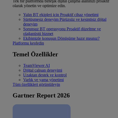
Tek bir platformda birleşik dijital çalışma alanınızı proaktif
olarak yönetin ve optimize edin.
Yalın BT ekipleri için
Proaktif cihaz yönetimi
Sürtüşmesiz deneyim
Pürüzsüz ve kesintisiz dijital
deneyim
Sorunsuz BT operasyonu
Proaktif düzeltme ve
olağanüstü hizmet
Ekibimizle konuşun
Dönüşüme hazır mısınız?
Platformu keşfedin
Temel Özellikler
TeamViewer AI
Dijital çalışan deneyimi
Uzaktan destek ve kontrol
Varlık ve yama yönetimi
Tüm özellikleri görüntüleyin
Gartner Report 2026