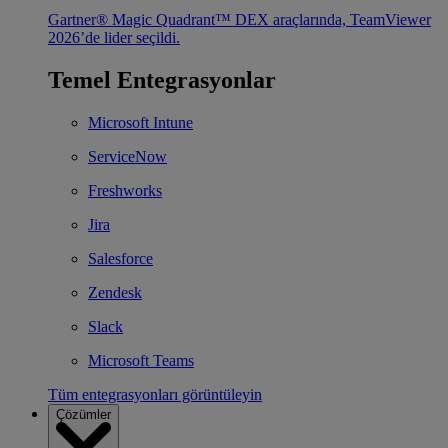
Gartner® Magic Quadrant™ DEX araçlarında, TeamViewer
2026’de lider seçildi.
Temel Entegrasyonlar
Microsoft Intune
ServiceNow
Freshworks
Jira
Salesforce
Zendesk
Slack
Microsoft Teams
Tüm entegrasyonları görüntüleyin
Çözümler