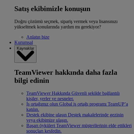
Satış ekibimizle konuşun
Doğru çözümü seçmek, sipariş vermek veya lisansınızı
yükseltmek konularında yardım mı gerekiyor?
Anlatın bize
Kurumsal
Kaynaklar
TeamViewer hakkında daha fazla
bilgi edinin
TeamViewer Hakkında
Güvenli şekilde bağlantılı
kişiler, yerler ve nesneler.
İş ortağımız olun
Global iş ortağı programı TeamUP’a
katılın.
Destek ekibine ulaşın
Destek makalelerinde gezinin
veya ekibimize ulaşın.
Başarı öyküleri
TeamViewer müşterilerinin elde ettikleri
sonuçları keşfedin.