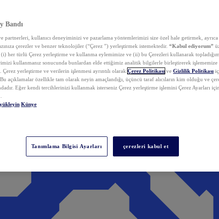
y Bandı
 partnerleri, kullanıcı deneyiminizi ve pazarlama yöntemlerimizi size özel hale getirmek, ayrıca 
zınıza çerezler ve benzer teknolojiler (“Çerez ”) yerleştirmek istemektedir.
“Kabul ediyorum”
üz
 (i) her türlü Çerez yerleştirme ve kullanma eylemimize ve (ii) bu Çerezleri kullanarak topladığım
rimizi kullanmanız sonucunda bunlardan elde ettiğimiz analitik bilgilerle birleştirerek işlememize
 Çerez yerleştirme ve verilerin işlenmesi ayrıntılı olarak
Çerez Politikası
ve
Gizlilik Politikası
iç
. Bu açıklamalar özellikle tam olarak neyin amaçlandığı, üçüncü taraf alıcıların kim olduğu ve çe
dadır. Eğer kendi tercihlerinizi kullanmak isterseniz Çerez yerleştirme işlemini Çerez Ayarları içi
.
yükleyin
Künye
Tanımlama Bilgisi Ayarları
çerezleri kabul et