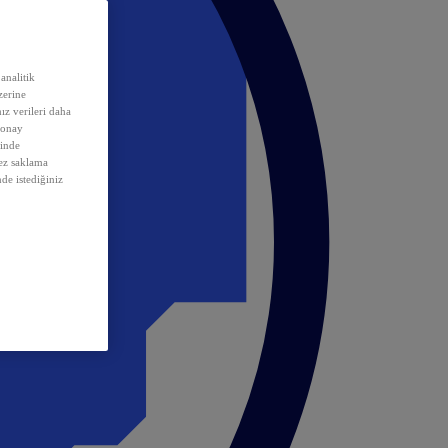
analitik
erine
ız verileri daha
 onay
inde
rez saklama
nde istediğiniz