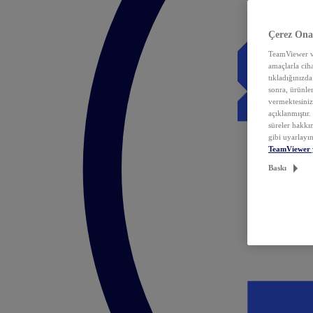
Çerez Ona
TeamViewer ve
amaçlarla ciha
tıkladığınızda
sonra, ürünle
vermektesiniz.
açıklanmıştır
süreler hakkın
gibi uyarlayın
TeamViewer 
Baskı