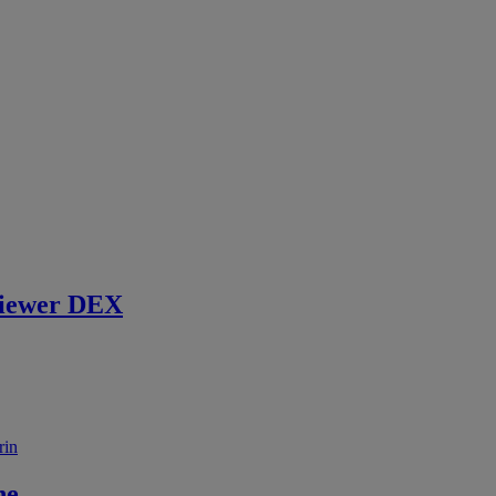
iewer DEX
rin
ne