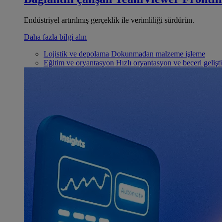
Endüstriyel artırılmış gerçeklik ile verimliliği sürdürün.
Daha fazla bilgi alın
Lojistik ve depolama
Dokunmadan malzeme işleme
Eğitim ve oryantasyon
Hızlı oryantasyon ve beceri gelişt