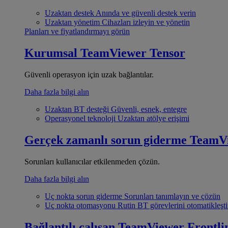
Uzaktan destek
Anında ve güvenli destek verin
Uzaktan yönetim
Cihazları izleyin ve yönetin
Planları ve fiyatlandırmayı görün
Kurumsal
TeamViewer Tensor
Güvenli operasyon için uzak bağlantılar.
Daha fazla bilgi alın
Uzaktan BT desteği
Güvenli, esnek, entegre
Operasyonel teknoloji
Uzaktan atölye erişimi
Gerçek zamanlı sorun giderme
TeamV
Sorunları kullanıcılar etkilenmeden çözün.
Daha fazla bilgi alın
Uç nokta sorun giderme
Sorunları tanımlayın ve çözün
Uç nokta otomasyonu
Rutin BT görevlerini otomatikleşti
Bağlantılı çalışan
TeamViewer Frontli