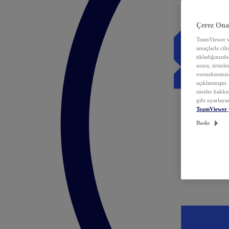
Çerez Ona
TeamViewer ve
amaçlarla ciha
tıkladığınızda
sonra, ürünle
vermektesiniz.
açıklanmıştır
süreler hakkın
gibi uyarlayın
TeamViewer 
Baskı