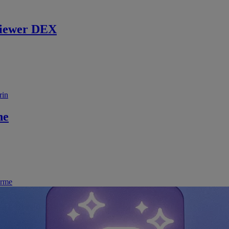
iewer DEX
rin
ne
irme