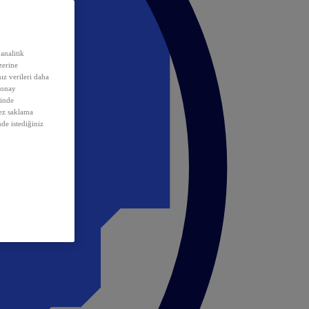
analitik
erine
ız verileri daha
 onay
inde
rez saklama
nde istediğiniz