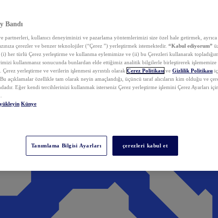
y Bandı
 partnerleri, kullanıcı deneyiminizi ve pazarlama yöntemlerimizi size özel hale getirmek, ayrıca 
zınıza çerezler ve benzer teknolojiler (“Çerez ”) yerleştirmek istemektedir.
“Kabul ediyorum”
üz
 (i) her türlü Çerez yerleştirme ve kullanma eylemimize ve (ii) bu Çerezleri kullanarak topladığım
rimizi kullanmanız sonucunda bunlardan elde ettiğimiz analitik bilgilerle birleştirerek işlememize
 Çerez yerleştirme ve verilerin işlenmesi ayrıntılı olarak
Çerez Politikası
ve
Gizlilik Politikası
iç
. Bu açıklamalar özellikle tam olarak neyin amaçlandığı, üçüncü taraf alıcıların kim olduğu ve çe
dadır. Eğer kendi tercihlerinizi kullanmak isterseniz Çerez yerleştirme işlemini Çerez Ayarları içi
.
yükleyin
Künye
Tanımlama Bilgisi Ayarları
çerezleri kabul et