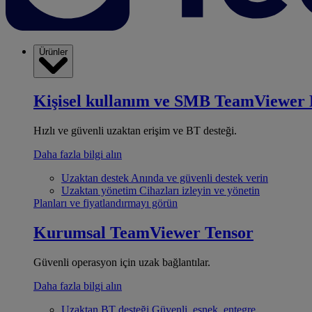
Ürünler
Kişisel kullanım ve SMB
TeamViewer 
Hızlı ve güvenli uzaktan erişim ve BT desteği.
Daha fazla bilgi alın
Uzaktan destek
Anında ve güvenli destek verin
Uzaktan yönetim
Cihazları izleyin ve yönetin
Planları ve fiyatlandırmayı görün
Kurumsal
TeamViewer Tensor
Güvenli operasyon için uzak bağlantılar.
Daha fazla bilgi alın
Uzaktan BT desteği
Güvenli, esnek, entegre