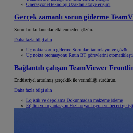
Operasyonel teknoloji
Uzaktan atölye erişimi
Gerçek zamanlı sorun giderme
TeamV
Sorunları kullanıcılar etkilenmeden çözün.
Daha fazla bilgi alın
Uç nokta sorun giderme
Sorunları tanımlayın ve çözün
Uç nokta otomasyonu
Rutin BT görevlerini otomatikleşti
Bağlantılı çalışan
TeamViewer Frontli
Endüstriyel artırılmış gerçeklik ile verimliliği sürdürün.
Daha fazla bilgi alın
Lojistik ve depolama
Dokunmadan malzeme işleme
Eğitim ve oryantasyon
Hızlı oryantasyon ve beceri gelişt