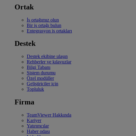
Ortak
İş ortağımız olun
Bir iş ortağı bulun
Entegrasyon iş ortakları
Destek
Destek ekibine ulaşın
Rehberler ve kılavuzlar
Bilgi Tabanı
Sistem durumu
Özel modüller
Geliştiriciler için
Topluluk
Firma
TeamViewer Hakkında
Kariyer
Yatırımcılar
Haber odası