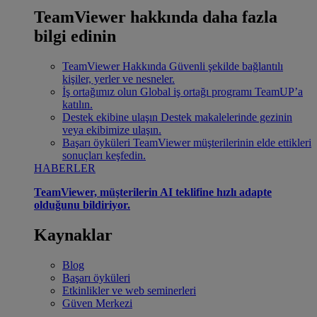
TeamViewer hakkında daha fazla
bilgi edinin
TeamViewer Hakkında
Güvenli şekilde bağlantılı
kişiler, yerler ve nesneler.
İş ortağımız olun
Global iş ortağı programı TeamUP’a
katılın.
Destek ekibine ulaşın
Destek makalelerinde gezinin
veya ekibimize ulaşın.
Başarı öyküleri
TeamViewer müşterilerinin elde ettikleri
sonuçları keşfedin.
HABERLER
TeamViewer, müşterilerin AI teklifine hızlı adapte
olduğunu bildiriyor.
Kaynaklar
Blog
Başarı öyküleri
Etkinlikler ve web seminerleri
Güven Merkezi