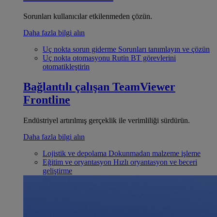
Sorunları kullanıcılar etkilenmeden çözün.
Daha fazla bilgi alın
Uç nokta sorun giderme
Sorunları tanımlayın ve çözün
Uç nokta otomasyonu
Rutin BT görevlerini
otomatikleştirin
Bağlantılı çalışan
TeamViewer
Frontline
Endüstriyel artırılmış gerçeklik ile verimliliği sürdürün.
Daha fazla bilgi alın
Lojistik ve depolama
Dokunmadan malzeme işleme
Eğitim ve oryantasyon
Hızlı oryantasyon ve beceri
geliştirme