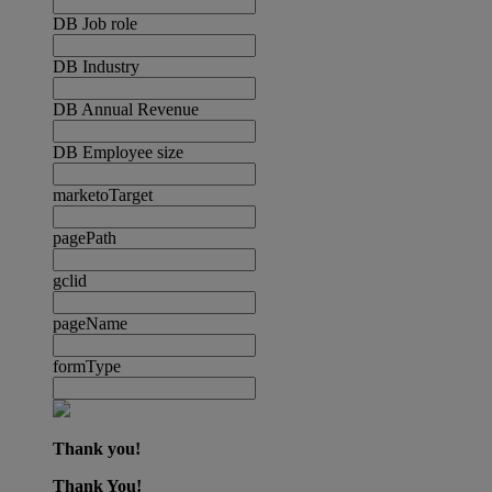
DB Job role
DB Industry
DB Annual Revenue
DB Employee size
marketoTarget
pagePath
gclid
pageName
formType
Thank you!
Thank You!