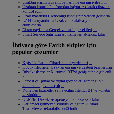
Uzaktan erişim
Güvenli bağlantı ile erişimi iyileştirin
Uzaktan kontrol
Platformdan bağımsız olarak cihazları
kontrol edin
Uzak masaüstü
Üretkenliği istediğiniz yerden geliştirin
LAN’da uyandırma
Uzak cihaz aktivasyonunu
etkinleştirin
Ekran paylaşma
Gerçek zamanlı görsel iletişim
Smart Service
Satış sonrası hizmetleri aksaksız kılın
İhtiyaca göre
Farklı ekipler için
popüler çözümler
Kişisel kullanım
Cihazlara her yerden erişin
Küçük işletmeler
Uzaktan erişimi ve desteği basitleştirin
Büyük işletmeler
Kurumsal BT’yi genişletin ve güvenli
kılın
Serbest çalışanlar ve dijital göçebeler
Herhangi bir
konumdan güvenle çalışın
Yönetilen hizmetler sağlayıcıları
İstemci BT’yi yönetin
ve sürdürün
OEM’ler
Destek ve operasyonları aksaksız kılın
Kar amacı gütmeyen kuruluş ve eğitim kurumu
TeamViewer teknolojisi %30 indirimli