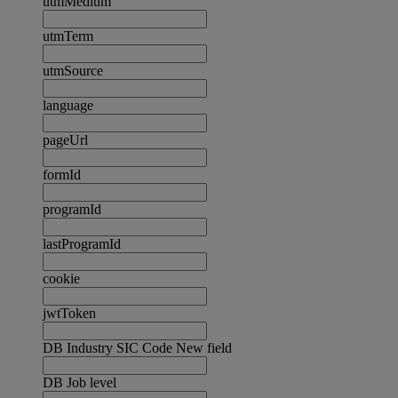
utmMedium
utmTerm
utmSource
language
pageUrl
formId
programId
lastProgramId
cookie
jwtToken
DB Industry SIC Code New field
DB Job level