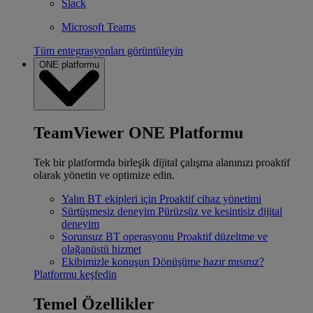
Slack
Microsoft Teams
Tüm entegrasyonları görüntüleyin
ONE platformu
TeamViewer ONE Platformu
Tek bir platformda birleşik dijital çalışma alanınızı proaktif
olarak yönetin ve optimize edin.
Yalın BT ekipleri için
Proaktif cihaz yönetimi
Sürtüşmesiz deneyim
Pürüzsüz ve kesintisiz dijital
deneyim
Sorunsuz BT operasyonu
Proaktif düzeltme ve
olağanüstü hizmet
Ekibimizle konuşun
Dönüşüme hazır mısınız?
Platformu keşfedin
Temel Özellikler