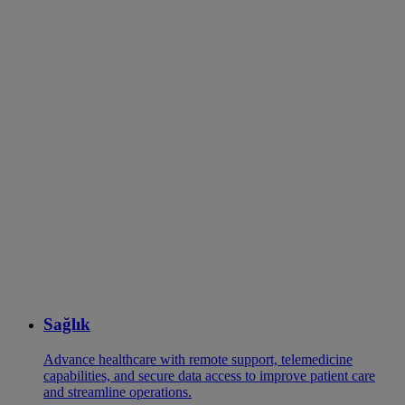
Sağlık
Advance healthcare with remote support, telemedicine
capabilities, and secure data access to improve patient care
and streamline operations.