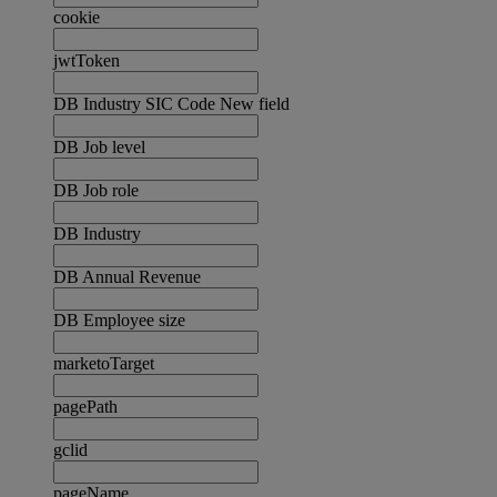
cookie
jwtToken
DB Industry SIC Code New field
DB Job level
DB Job role
DB Industry
DB Annual Revenue
DB Employee size
marketoTarget
pagePath
gclid
pageName