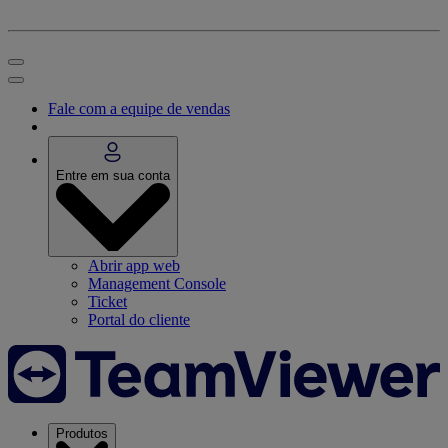
Fale com a equipe de vendas
Entre em sua conta
Abrir app web
Management Console
Ticket
Portal do cliente
Produtos