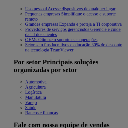
Uso pessoal
Acesse dispositivos de qualquer lugar
Pequenas empresas
Simplifique o acesso e suporte
remoto
Grandes empresas
Expanda e proteja a TI corporativa
Provedores de serviços gerenciados
Gerencie e cuide
da TI dos clientes
OEMs
Otimize o suporte e as operações
Setor sem fins lucrativos e educação
30% de desconto
na tecnologia TeamViewer
Por setor
Principais soluções
organizadas por setor
Automotiva
Agricultura
Logística
Manufatura
Varejo
Saúde
Bancos e finanças
Fale com nossa equipe de vendas