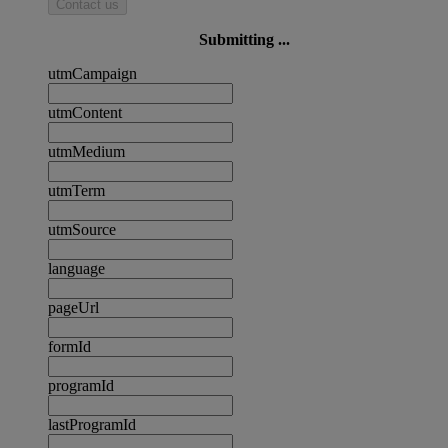
Contact us
Submitting ...
utmCampaign
utmContent
utmMedium
utmTerm
utmSource
language
pageUrl
formId
programId
lastProgramId