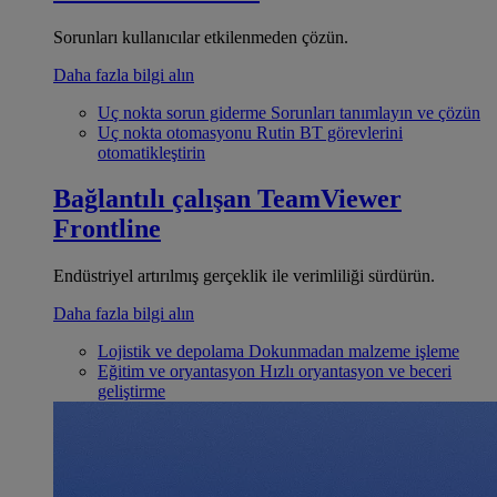
Sorunları kullanıcılar etkilenmeden çözün.
Daha fazla bilgi alın
Uç nokta sorun giderme
Sorunları tanımlayın ve çözün
Uç nokta otomasyonu
Rutin BT görevlerini
otomatikleştirin
Bağlantılı çalışan
TeamViewer
Frontline
Endüstriyel artırılmış gerçeklik ile verimliliği sürdürün.
Daha fazla bilgi alın
Lojistik ve depolama
Dokunmadan malzeme işleme
Eğitim ve oryantasyon
Hızlı oryantasyon ve beceri
geliştirme