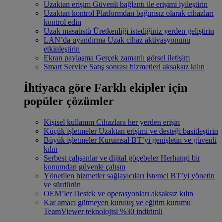
Uzaktan erişim
Güvenli bağlantı ile erişimi iyileştirin
Uzaktan kontrol
Platformdan bağımsız olarak cihazları
kontrol edin
Uzak masaüstü
Üretkenliği istediğiniz yerden geliştirin
LAN’da uyandırma
Uzak cihaz aktivasyonunu
etkinleştirin
Ekran paylaşma
Gerçek zamanlı görsel iletişim
Smart Service
Satış sonrası hizmetleri aksaksız kılın
İhtiyaca göre
Farklı ekipler için
popüler çözümler
Kişisel kullanım
Cihazlara her yerden erişin
Küçük işletmeler
Uzaktan erişimi ve desteği basitleştirin
Büyük işletmeler
Kurumsal BT’yi genişletin ve güvenli
kılın
Serbest çalışanlar ve dijital göçebeler
Herhangi bir
konumdan güvenle çalışın
Yönetilen hizmetler sağlayıcıları
İstemci BT’yi yönetin
ve sürdürün
OEM’ler
Destek ve operasyonları aksaksız kılın
Kar amacı gütmeyen kuruluş ve eğitim kurumu
TeamViewer teknolojisi %30 indirimli