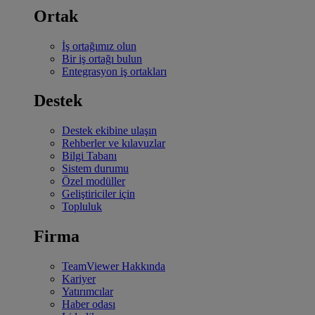
Ortak
İş ortağımız olun
Bir iş ortağı bulun
Entegrasyon iş ortakları
Destek
Destek ekibine ulaşın
Rehberler ve kılavuzlar
Bilgi Tabanı
Sistem durumu
Özel modüller
Geliştiriciler için
Topluluk
Firma
TeamViewer Hakkında
Kariyer
Yatırımcılar
Haber odası