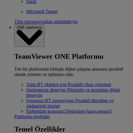
Slack
Microsoft Teams
Tüm entegrasyonları görüntüleyin
ONE platformu
TeamViewer ONE Platformu
Tek bir platformda birleşik dijital çalışma alanınızı proaktif
olarak yönetin ve optimize edin.
Yalın BT ekipleri için
Proaktif cihaz yönetimi
Sürtüşmesiz deneyim
Pürüzsüz ve kesintisiz dijital
deneyim
Sorunsuz BT operasyonu
Proaktif düzeltme ve
olağanüstü hizmet
Ekibimizle konuşun
Dönüşüme hazır mısınız?
Platformu keşfedin
Temel Özellikler