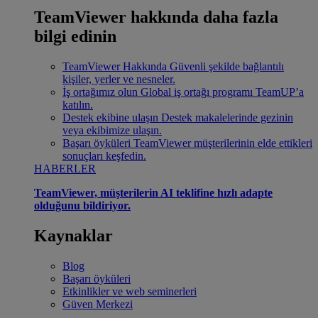
TeamViewer hakkında daha fazla
bilgi edinin
TeamViewer Hakkında
Güvenli şekilde bağlantılı
kişiler, yerler ve nesneler.
İş ortağımız olun
Global iş ortağı programı TeamUP’a
katılın.
Destek ekibine ulaşın
Destek makalelerinde gezinin
veya ekibimize ulaşın.
Başarı öyküleri
TeamViewer müşterilerinin elde ettikleri
sonuçları keşfedin.
HABERLER
TeamViewer, müşterilerin AI teklifine hızlı adapte
olduğunu bildiriyor.
Kaynaklar
Blog
Başarı öyküleri
Etkinlikler ve web seminerleri
Güven Merkezi