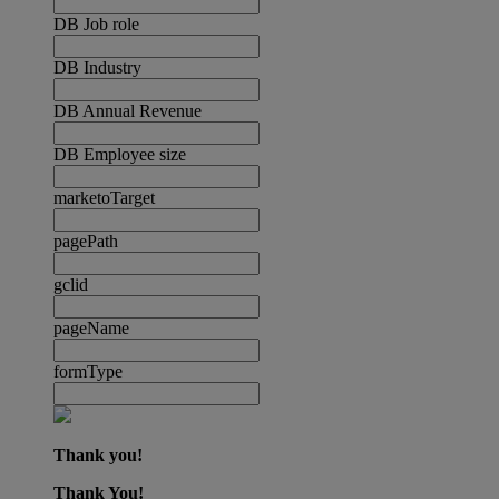
DB Job role
DB Industry
DB Annual Revenue
DB Employee size
marketoTarget
pagePath
gclid
pageName
formType
Thank you!
Thank You!