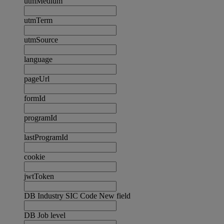
utmMedium
utmTerm
utmSource
language
pageUrl
formId
programId
lastProgramId
cookie
jwtToken
DB Industry SIC Code New field
DB Job level