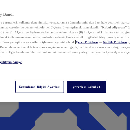
y Bandı
 partnerleri, kullanıcı deneyiminizi ve pazarlama yöntemlerimizi size özel hale getirmek, ayrıca 
zınıza çerezler ve benzer teknolojiler (“Çerez ”) yerleştirmek istemektedir.
“Kabul ediyorum”
üz
 (i) her türlü Çerez yerleştirme ve kullanma eylemimize ve (ii) bu Çerezleri kullanarak topladığım
rimizi kullanmanız sonucunda bunlardan elde ettiğimiz analitik bilgilerle birleştirerek işlememize
 Çerez yerleştirme ve verilerin işlenmesi ayrıntılı olarak
Çerez Politikası
ve
Gizlilik Politikası
iç
. Bu açıklamalar özellikle tam olarak neyin amaçlandığı, üçüncü taraf alıcıların kim olduğu ve çe
dadır. Eğer kendi tercihlerinizi kullanmak isterseniz Çerez yerleştirme işlemini Çerez Ayarları içi
.
yükleyin
Künye
Tanımlama Bilgisi Ayarları
çerezleri kabul et