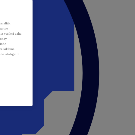
analitik
erine
ız verileri daha
 onay
inde
rez saklama
nde istediğiniz