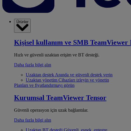
Ürünler
Kişisel kullanım ve SMB
TeamViewer 
Hızlı ve güvenli uzaktan erişim ve BT desteği.
Daha fazla bilgi alın
Uzaktan destek
Anında ve güvenli destek verin
Uzaktan yönetim
Cihazları izleyin ve yönetin
Planları ve fiyatlandırmayı görün
Kurumsal
TeamViewer Tensor
Güvenli operasyon için uzak bağlantılar.
Daha fazla bilgi alın
Uzaktan BT desteği
Güvenli, esnek, entegre