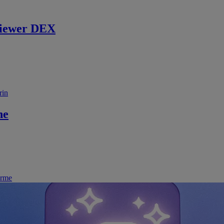
iewer DEX
rin
ne
irme