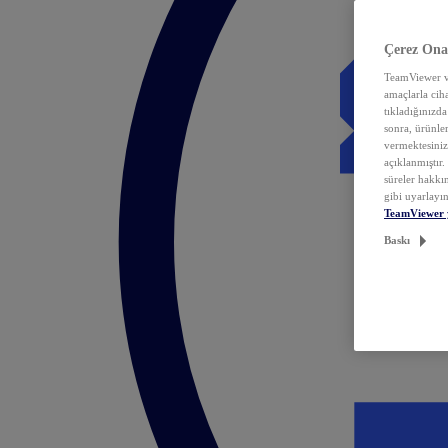
Çerez Ona
TeamViewer ve
amaçlarla ciha
tıkladığınızda
sonra, ürünle
vermektesiniz.
açıklanmıştır
süreler hakkın
gibi uyarlayın
TeamViewer 
Baskı