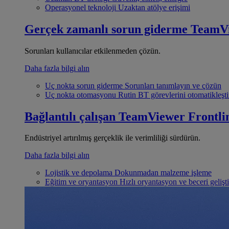
Operasyonel teknoloji
Uzaktan atölye erişimi
Gerçek zamanlı sorun giderme
TeamV
Sorunları kullanıcılar etkilenmeden çözün.
Daha fazla bilgi alın
Uç nokta sorun giderme
Sorunları tanımlayın ve çözün
Uç nokta otomasyonu
Rutin BT görevlerini otomatikleşti
Bağlantılı çalışan
TeamViewer Frontli
Endüstriyel artırılmış gerçeklik ile verimliliği sürdürün.
Daha fazla bilgi alın
Lojistik ve depolama
Dokunmadan malzeme işleme
Eğitim ve oryantasyon
Hızlı oryantasyon ve beceri gelişt