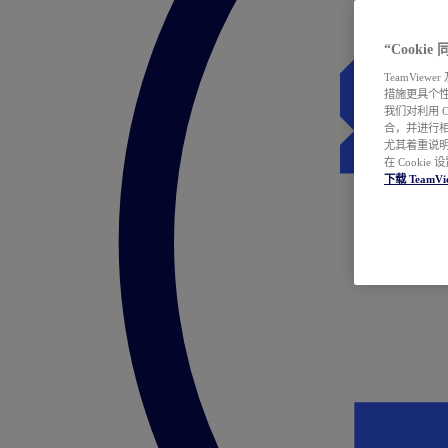
“Cooki
TeamVie
措施更具个
我们对利用 
合，并进行
尤其着重说明
在 Cookie
下载 TeamVi