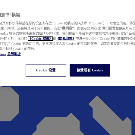
e 同意书”横幅
wer 及其合作伙伴希望在您的设备上存放 Cookie 及采用类似技术（“Cookie”），以使您的用
性化，同时，还会将其用于分析目的。点击
“我同意”
，即表示您同意 (i) 我们设置和使用所有 Cook
Cookie 收集的数据所采取的后续处理措施，我们稍后可能会将这些数据与您使用我们的产品
相应的分析。我们的
《Cookie 政策》
和
《隐私政策》
中进一步介绍了 Cookie 的存放和数据
了使用 Cookie 的确切目的、第三方接收人及 Cookie 的存储时效等。如果您要使用自己的
 设置中调整 Cookie 的存放。
ewer
总部地址
Cookie 设置
接受所有 Cookie