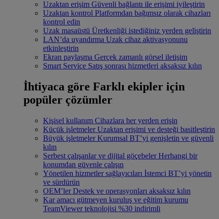
Uzaktan erişim
Güvenli bağlantı ile erişimi iyileştirin
Uzaktan kontrol
Platformdan bağımsız olarak cihazları
kontrol edin
Uzak masaüstü
Üretkenliği istediğiniz yerden geliştirin
LAN’da uyandırma
Uzak cihaz aktivasyonunu
etkinleştirin
Ekran paylaşma
Gerçek zamanlı görsel iletişim
Smart Service
Satış sonrası hizmetleri aksaksız kılın
İhtiyaca göre
Farklı ekipler için
popüler çözümler
Kişisel kullanım
Cihazlara her yerden erişin
Küçük işletmeler
Uzaktan erişimi ve desteği basitleştirin
Büyük işletmeler
Kurumsal BT’yi genişletin ve güvenli
kılın
Serbest çalışanlar ve dijital göçebeler
Herhangi bir
konumdan güvenle çalışın
Yönetilen hizmetler sağlayıcıları
İstemci BT’yi yönetin
ve sürdürün
OEM’ler
Destek ve operasyonları aksaksız kılın
Kar amacı gütmeyen kuruluş ve eğitim kurumu
TeamViewer teknolojisi %30 indirimli