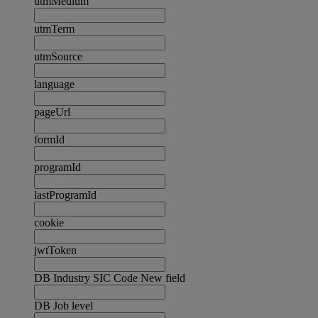
utmMedium
utmTerm
utmSource
language
pageUrl
formId
programId
lastProgramId
cookie
jwtToken
DB Industry SIC Code New field
DB Job level