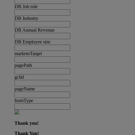
DB Job role
DB Industry
DB Annual Revenue
DB Employee size
marketoTarget
pagePath
gclid
pageName
formType
Thank you!
Thank You!