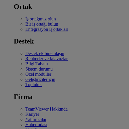
Ortak
İş ortağımız olun
Bir iş ortağı bulun
Entegrasyon iş ortakları
Destek
Destek ekibine ulaşın
Rehberler ve kılavuzlar
Bilgi Tabanı
Sistem durumu
Özel modüller
Geliştiriciler için
Topluluk
Firma
TeamViewer Hakkında
Kariyer
Yatırımcılar
Haber odası