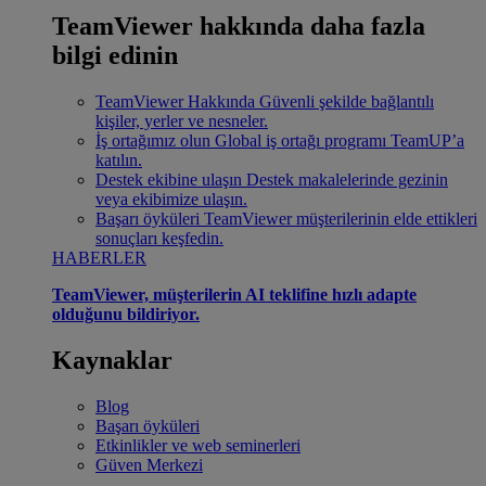
TeamViewer hakkında daha fazla
bilgi edinin
TeamViewer Hakkında
Güvenli şekilde bağlantılı
kişiler, yerler ve nesneler.
İş ortağımız olun
Global iş ortağı programı TeamUP’a
katılın.
Destek ekibine ulaşın
Destek makalelerinde gezinin
veya ekibimize ulaşın.
Başarı öyküleri
TeamViewer müşterilerinin elde ettikleri
sonuçları keşfedin.
HABERLER
TeamViewer, müşterilerin AI teklifine hızlı adapte
olduğunu bildiriyor.
Kaynaklar
Blog
Başarı öyküleri
Etkinlikler ve web seminerleri
Güven Merkezi