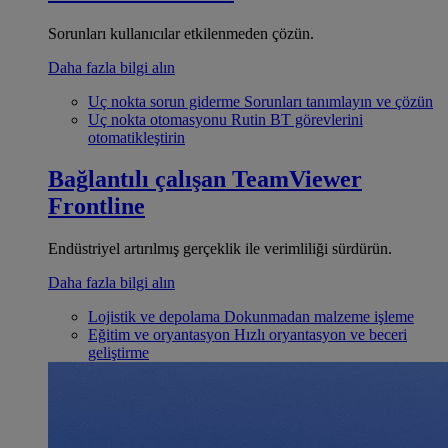
Sorunları kullanıcılar etkilenmeden çözün.
Daha fazla bilgi alın
Uç nokta sorun giderme
Sorunları tanımlayın ve çözün
Uç nokta otomasyonu
Rutin BT görevlerini
otomatikleştirin
Bağlantılı çalışan
TeamViewer
Frontline
Endüstriyel artırılmış gerçeklik ile verimliliği sürdürün.
Daha fazla bilgi alın
Lojistik ve depolama
Dokunmadan malzeme işleme
Eğitim ve oryantasyon
Hızlı oryantasyon ve beceri
geliştirme