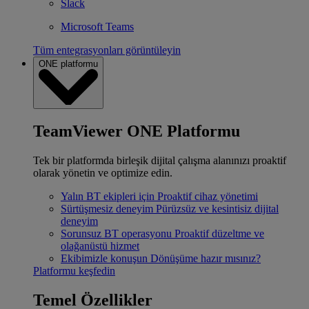
Slack
Microsoft Teams
Tüm entegrasyonları görüntüleyin
ONE platformu
TeamViewer ONE Platformu
Tek bir platformda birleşik dijital çalışma alanınızı proaktif
olarak yönetin ve optimize edin.
Yalın BT ekipleri için
Proaktif cihaz yönetimi
Sürtüşmesiz deneyim
Pürüzsüz ve kesintisiz dijital
deneyim
Sorunsuz BT operasyonu
Proaktif düzeltme ve
olağanüstü hizmet
Ekibimizle konuşun
Dönüşüme hazır mısınız?
Platformu keşfedin
Temel Özellikler