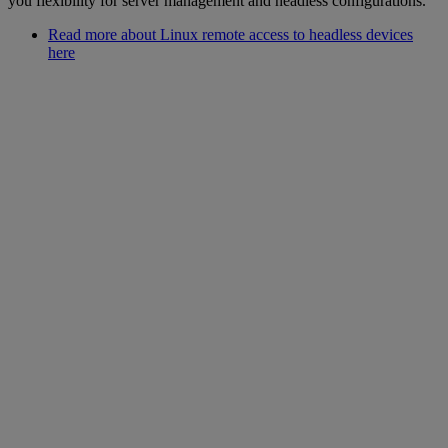
you flexibility for server management and headless configurations.
Read more about Linux remote access to headless devices
here