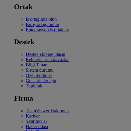
Ortak
İş ortağımız olun
Bir iş ortağı bulun
Entegrasyon iş ortakları
Destek
Destek ekibine ulaşın
Rehberler ve kılavuzlar
Bilgi Tabanı
Sistem durumu
Özel modüller
Geliştiriciler için
Topluluk
Firma
TeamViewer Hakkında
Kariyer
Yatırımcılar
Haber odası