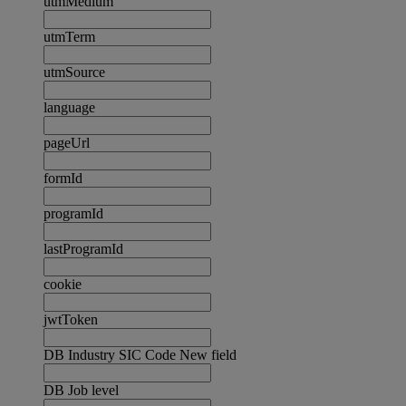
utmMedium
utmTerm
utmSource
language
pageUrl
formId
programId
lastProgramId
cookie
jwtToken
DB Industry SIC Code New field
DB Job level