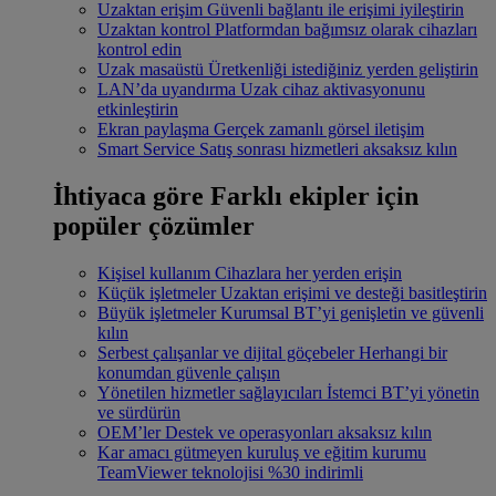
Uzaktan erişim
Güvenli bağlantı ile erişimi iyileştirin
Uzaktan kontrol
Platformdan bağımsız olarak cihazları
kontrol edin
Uzak masaüstü
Üretkenliği istediğiniz yerden geliştirin
LAN’da uyandırma
Uzak cihaz aktivasyonunu
etkinleştirin
Ekran paylaşma
Gerçek zamanlı görsel iletişim
Smart Service
Satış sonrası hizmetleri aksaksız kılın
İhtiyaca göre
Farklı ekipler için
popüler çözümler
Kişisel kullanım
Cihazlara her yerden erişin
Küçük işletmeler
Uzaktan erişimi ve desteği basitleştirin
Büyük işletmeler
Kurumsal BT’yi genişletin ve güvenli
kılın
Serbest çalışanlar ve dijital göçebeler
Herhangi bir
konumdan güvenle çalışın
Yönetilen hizmetler sağlayıcıları
İstemci BT’yi yönetin
ve sürdürün
OEM’ler
Destek ve operasyonları aksaksız kılın
Kar amacı gütmeyen kuruluş ve eğitim kurumu
TeamViewer teknolojisi %30 indirimli