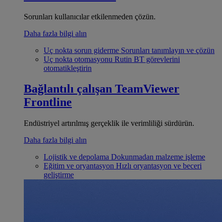
Sorunları kullanıcılar etkilenmeden çözün.
Daha fazla bilgi alın
Uç nokta sorun giderme
Sorunları tanımlayın ve çözün
Uç nokta otomasyonu
Rutin BT görevlerini
otomatikleştirin
Bağlantılı çalışan
TeamViewer
Frontline
Endüstriyel artırılmış gerçeklik ile verimliliği sürdürün.
Daha fazla bilgi alın
Lojistik ve depolama
Dokunmadan malzeme işleme
Eğitim ve oryantasyon
Hızlı oryantasyon ve beceri
geliştirme