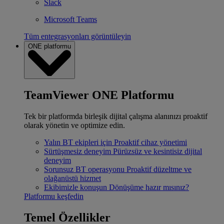
Slack
Microsoft Teams
Tüm entegrasyonları görüntüleyin
ONE platformu
TeamViewer ONE Platformu
Tek bir platformda birleşik dijital çalışma alanınızı proaktif
olarak yönetin ve optimize edin.
Yalın BT ekipleri için
Proaktif cihaz yönetimi
Sürtüşmesiz deneyim
Pürüzsüz ve kesintisiz dijital
deneyim
Sorunsuz BT operasyonu
Proaktif düzeltme ve
olağanüstü hizmet
Ekibimizle konuşun
Dönüşüme hazır mısınız?
Platformu keşfedin
Temel Özellikler