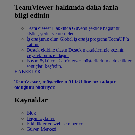
TeamViewer hakkında daha fazla
bilgi edinin
TeamViewer Hakkında
Güvenli şekilde bağlantılı
kişiler, yerler ve nesneler.
İş ortağımız olun
Global iş ortağı programı TeamUP’a
katılın.
Destek ekibine ulaşın
Destek makalelerinde gezinin
veya ekibimize ulaşın.
Başarı öyküleri
TeamViewer müşterilerinin elde ettikleri
sonuçları keşfedin.
HABERLER
TeamViewer, müşterilerin AI teklifine hızlı adapte
olduğunu bildiriyor.
Kaynaklar
Blog
Başarı öyküleri
Etkinlikler ve web seminerleri
Güven Merkezi