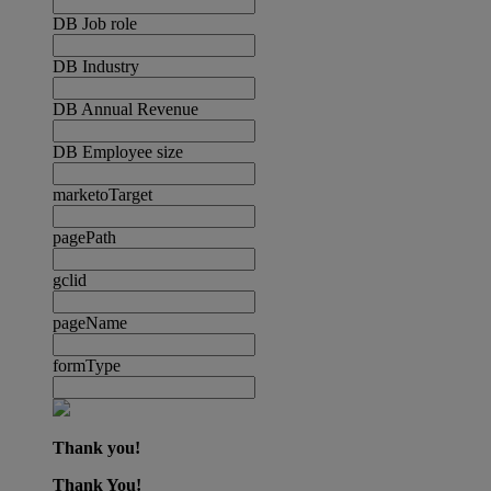
DB Job role
DB Industry
DB Annual Revenue
DB Employee size
marketoTarget
pagePath
gclid
pageName
formType
Thank you!
Thank You!