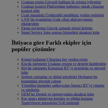
Uzaktan erişim
Güvenli bağlantı ile erişimi iyileştirin
Uzaktan kontrol
Platformdan bağımsız olarak cihazları
kontrol edin
Uzak masaüstü
Üretkenliği istediğiniz yerden geliştirin
LAN’da uyandırma
Uzak cihaz aktivasyonunu
etkinleştirin
Ekran paylaşma
Gerçek zamanlı görsel iletişim
Smart Service
Satış sonrası hizmetleri aksaksız kılın
İhtiyaca göre
Farklı ekipler için
popüler çözümler
Kişisel kullanım
Cihazlara her yerden erişin
Küçük işletmeler
Uzaktan erişimi ve desteği basitleştirin
Büyük işletmeler
Kurumsal BT’yi genişletin ve güvenli
kılın
Serbest çalışanlar ve dijital göçebeler
Herhangi bir
konumdan güvenle çalışın
Yönetilen hizmetler sağlayıcıları
İstemci BT’yi yönetin
ve sürdürün
OEM’ler
Destek ve operasyonları aksaksız kılın
Kar amacı gütmeyen kuruluş ve eğitim kurumu
TeamViewer teknolojisi %30 indirimli