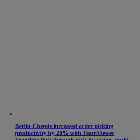
Berlin-Chemie increased order picking
productivity by 20% with TeamViewer
Frontline Pick through pick-by-vision, multi-