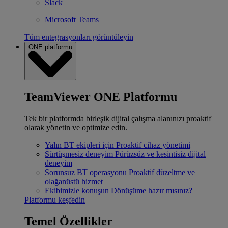
Slack
Microsoft Teams
Tüm entegrasyonları görüntüleyin
ONE platformu
TeamViewer ONE Platformu
Tek bir platformda birleşik dijital çalışma alanınızı proaktif
olarak yönetin ve optimize edin.
Yalın BT ekipleri için
Proaktif cihaz yönetimi
Sürtüşmesiz deneyim
Pürüzsüz ve kesintisiz dijital
deneyim
Sorunsuz BT operasyonu
Proaktif düzeltme ve
olağanüstü hizmet
Ekibimizle konuşun
Dönüşüme hazır mısınız?
Platformu keşfedin
Temel Özellikler