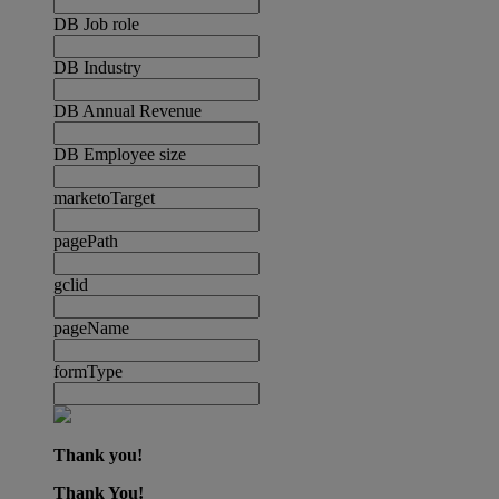
DB Job role
DB Industry
DB Annual Revenue
DB Employee size
marketoTarget
pagePath
gclid
pageName
formType
Thank you!
Thank You!