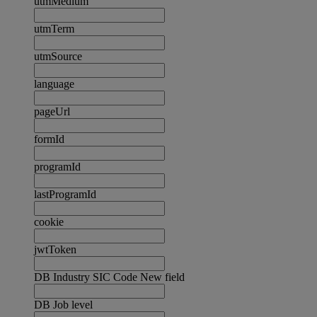
utmMedium
utmTerm
utmSource
language
pageUrl
formId
programId
lastProgramId
cookie
jwtToken
DB Industry SIC Code New field
DB Job level