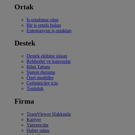
Ortak
İş ortağımız olun
Bir iş ortağı bulun
Entegrasyon iş ortakları
Destek
Destek ekibine ulaşın
Rehberler ve kılavuzlar
Bilgi Tabanı
Sistem durumu
Özel modüller
Geliştiriciler için
Topluluk
Firma
TeamViewer Hakkında
Kariyer
Yatırımcılar
Haber odası