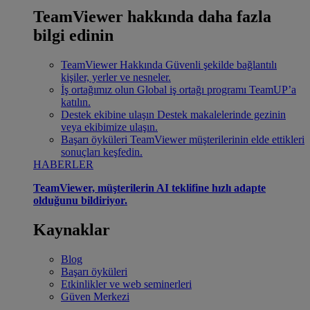
TeamViewer hakkında daha fazla
bilgi edinin
TeamViewer Hakkında
Güvenli şekilde bağlantılı
kişiler, yerler ve nesneler.
İş ortağımız olun
Global iş ortağı programı TeamUP’a
katılın.
Destek ekibine ulaşın
Destek makalelerinde gezinin
veya ekibimize ulaşın.
Başarı öyküleri
TeamViewer müşterilerinin elde ettikleri
sonuçları keşfedin.
HABERLER
TeamViewer, müşterilerin AI teklifine hızlı adapte
olduğunu bildiriyor.
Kaynaklar
Blog
Başarı öyküleri
Etkinlikler ve web seminerleri
Güven Merkezi