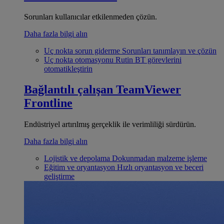
Sorunları kullanıcılar etkilenmeden çözün.
Daha fazla bilgi alın
Uç nokta sorun giderme
Sorunları tanımlayın ve çözün
Uç nokta otomasyonu
Rutin BT görevlerini
otomatikleştirin
Bağlantılı çalışan
TeamViewer
Frontline
Endüstriyel artırılmış gerçeklik ile verimliliği sürdürün.
Daha fazla bilgi alın
Lojistik ve depolama
Dokunmadan malzeme işleme
Eğitim ve oryantasyon
Hızlı oryantasyon ve beceri
geliştirme