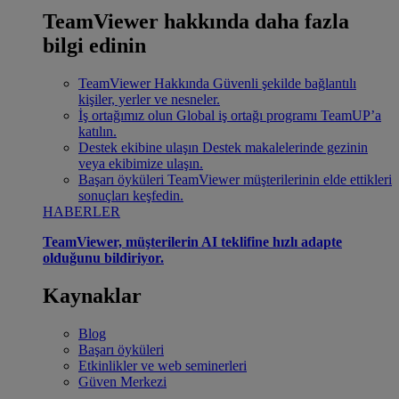
TeamViewer hakkında daha fazla
bilgi edinin
TeamViewer Hakkında
Güvenli şekilde bağlantılı
kişiler, yerler ve nesneler.
İş ortağımız olun
Global iş ortağı programı TeamUP’a
katılın.
Destek ekibine ulaşın
Destek makalelerinde gezinin
veya ekibimize ulaşın.
Başarı öyküleri
TeamViewer müşterilerinin elde ettikleri
sonuçları keşfedin.
HABERLER
TeamViewer, müşterilerin AI teklifine hızlı adapte
olduğunu bildiriyor.
Kaynaklar
Blog
Başarı öyküleri
Etkinlikler ve web seminerleri
Güven Merkezi