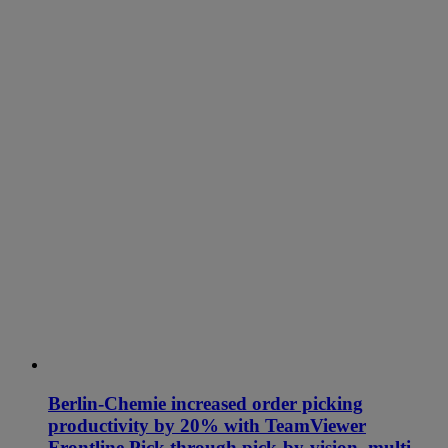
Berlin-Chemie increased order picking
productivity by 20% with TeamViewer
Frontline Pick through pick-by-vision, multi-