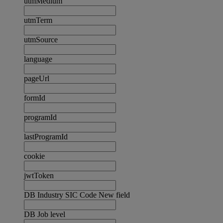
utmMedium
utmTerm
utmSource
language
pageUrl
formId
programId
lastProgramId
cookie
jwtToken
DB Industry SIC Code New field
DB Job level