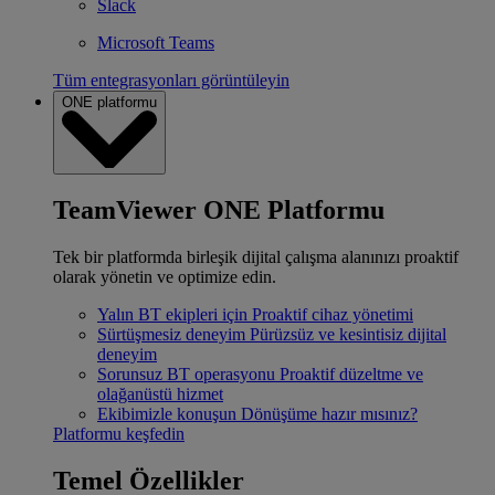
Slack
Microsoft Teams
Tüm entegrasyonları görüntüleyin
ONE platformu
TeamViewer ONE Platformu
Tek bir platformda birleşik dijital çalışma alanınızı proaktif
olarak yönetin ve optimize edin.
Yalın BT ekipleri için
Proaktif cihaz yönetimi
Sürtüşmesiz deneyim
Pürüzsüz ve kesintisiz dijital
deneyim
Sorunsuz BT operasyonu
Proaktif düzeltme ve
olağanüstü hizmet
Ekibimizle konuşun
Dönüşüme hazır mısınız?
Platformu keşfedin
Temel Özellikler