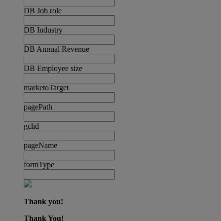
DB Job role
DB Industry
DB Annual Revenue
DB Employee size
marketoTarget
pagePath
gclid
pageName
formType
Thank you!
Thank You!