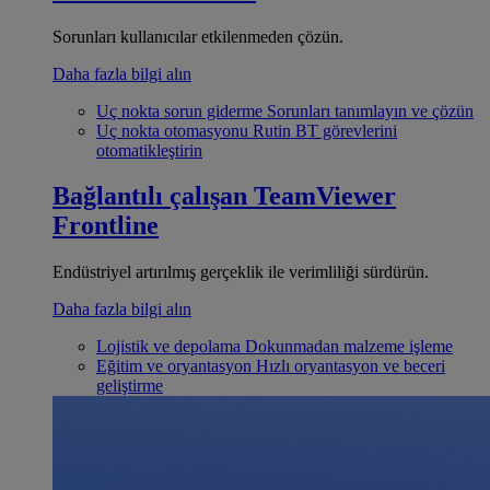
Sorunları kullanıcılar etkilenmeden çözün.
Daha fazla bilgi alın
Uç nokta sorun giderme
Sorunları tanımlayın ve çözün
Uç nokta otomasyonu
Rutin BT görevlerini
otomatikleştirin
Bağlantılı çalışan
TeamViewer
Frontline
Endüstriyel artırılmış gerçeklik ile verimliliği sürdürün.
Daha fazla bilgi alın
Lojistik ve depolama
Dokunmadan malzeme işleme
Eğitim ve oryantasyon
Hızlı oryantasyon ve beceri
geliştirme