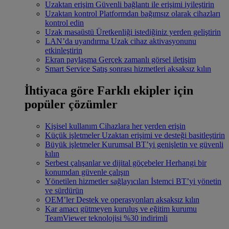
Uzaktan erişim
Güvenli bağlantı ile erişimi iyileştirin
Uzaktan kontrol
Platformdan bağımsız olarak cihazları
kontrol edin
Uzak masaüstü
Üretkenliği istediğiniz yerden geliştirin
LAN’da uyandırma
Uzak cihaz aktivasyonunu
etkinleştirin
Ekran paylaşma
Gerçek zamanlı görsel iletişim
Smart Service
Satış sonrası hizmetleri aksaksız kılın
İhtiyaca göre
Farklı ekipler için
popüler çözümler
Kişisel kullanım
Cihazlara her yerden erişin
Küçük işletmeler
Uzaktan erişimi ve desteği basitleştirin
Büyük işletmeler
Kurumsal BT’yi genişletin ve güvenli
kılın
Serbest çalışanlar ve dijital göçebeler
Herhangi bir
konumdan güvenle çalışın
Yönetilen hizmetler sağlayıcıları
İstemci BT’yi yönetin
ve sürdürün
OEM’ler
Destek ve operasyonları aksaksız kılın
Kar amacı gütmeyen kuruluş ve eğitim kurumu
TeamViewer teknolojisi %30 indirimli