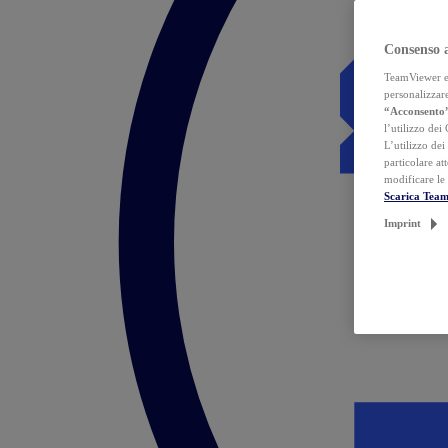
Consenso 
TeamViewer ed 
personalizzare
“Acconsento
l’utilizzo dei
L’utilizzo dei
particolare at
modificare le
Scarica Tea
Imprint