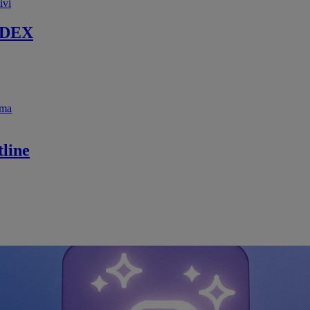
ivi
 DEX
ema
line