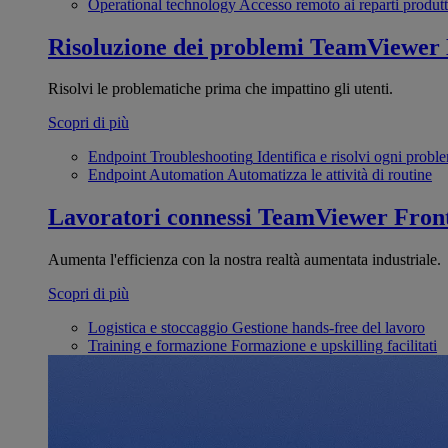
Operational technology
Accesso remoto ai reparti produtt
Risoluzione dei problemi
TeamViewer
Risolvi le problematiche prima che impattino gli utenti.
Scopri di più
Endpoint Troubleshooting
Identifica e risolvi ogni probl
Endpoint Automation
Automatizza le attività di routine
Lavoratori connessi
TeamViewer Front
Aumenta l'efficienza con la nostra realtà aumentata industriale.
Scopri di più
Logistica e stoccaggio
Gestione hands-free del lavoro
Training e formazione
Formazione e upskilling facilitati