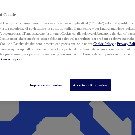
ai Cookie
i suoi partner vorrebbero utilizzare cookie e tecnologie affini (“Cookie”) sul tuo dispositivo al 
 la tua esperienza di navigazione, le nostre abitudini di marketing e per finalità analitiche. Selez
”
, acconsentirai all’impostazione (i) di tutti i Cookie ed alla relativa elaborazione dei dati (ii) racco
 Cookie stessi, che potrebbero essere abbinati a dati sul tuo utilizzo dei prodotti e relative metrich
 Cookie e l’analisi dei dati sono descritti con precisione nella nostra
Cookie Policy
e
Privacy Pol
tenzione agli scopi, alla condivisione con terze parti, ed alla durata della conservazione dei dati. S
 tue preferenze, puoi personalizzare le impostazioni dei tuoi Cookie dalle Impostazioni Cookie.
mViewer
Imprint
Impostazioni cookie
Accetta tutti i cookie