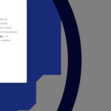
fine di
ionando
lti tramite
e di misurazione.
icy
, con
e desideri