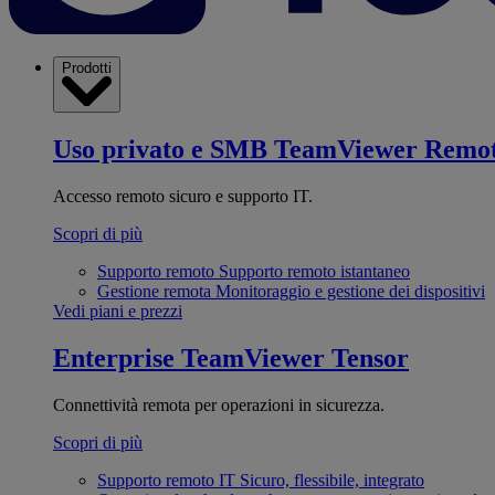
Prodotti
Uso privato e SMB
TeamViewer Remo
Accesso remoto sicuro e supporto IT.
Scopri di più
Supporto remoto
Supporto remoto istantaneo
Gestione remota
Monitoraggio e gestione dei dispositivi
Vedi piani e prezzi
Enterprise
TeamViewer Tensor
Connettività remota per operazioni in sicurezza.
Scopri di più
Supporto remoto IT
Sicuro, flessibile, integrato