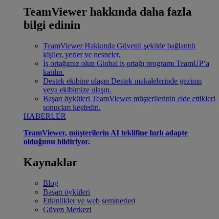
TeamViewer hakkında daha fazla
bilgi edinin
TeamViewer Hakkında
Güvenli şekilde bağlantılı
kişiler, yerler ve nesneler.
İş ortağımız olun
Global iş ortağı programı TeamUP’a
katılın.
Destek ekibine ulaşın
Destek makalelerinde gezinin
veya ekibimize ulaşın.
Başarı öyküleri
TeamViewer müşterilerinin elde ettikleri
sonuçları keşfedin.
HABERLER
TeamViewer, müşterilerin AI teklifine hızlı adapte
olduğunu bildiriyor.
Kaynaklar
Blog
Başarı öyküleri
Etkinlikler ve web seminerleri
Güven Merkezi