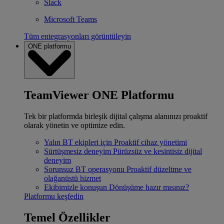
Slack
Microsoft Teams
Tüm entegrasyonları görüntüleyin
ONE platformu
TeamViewer ONE Platformu
Tek bir platformda birleşik dijital çalışma alanınızı proaktif
olarak yönetin ve optimize edin.
Yalın BT ekipleri için
Proaktif cihaz yönetimi
Sürtüşmesiz deneyim
Pürüzsüz ve kesintisiz dijital
deneyim
Sorunsuz BT operasyonu
Proaktif düzeltme ve
olağanüstü hizmet
Ekibimizle konuşun
Dönüşüme hazır mısınız?
Platformu keşfedin
Temel Özellikler