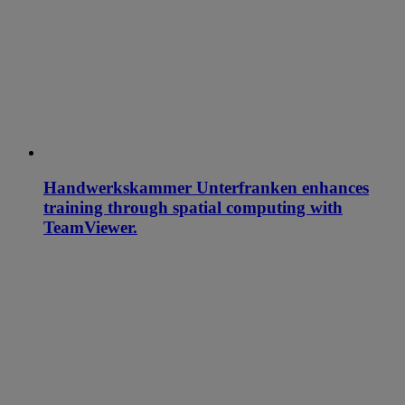
Handwerkskammer Unterfranken enhances
training through spatial computing with
TeamViewer.