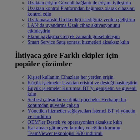
Uzaktan erişim
Güvenli bağlantı ile erişimi iyileştirin
Uzaktan kontrol
Platformdan bağımsız olarak cihazları
kontrol edin
Uzak masaüstü
Üretkenliği istediğiniz yerden geliştirin
LAN’da uyandırma
Uzak cihaz aktivasyonunu
etkinleştirin
Ekran paylaşma
Gerçek zamanlı görsel iletişim
Smart Service
Satış sonrası hizmetleri aksaksız kılın
İhtiyaca göre
Farklı ekipler için
popüler çözümler
Kişisel kullanım
Cihazlara her yerden erişin
Küçük işletmeler
Uzaktan erişimi ve desteği basitleştirin
Büyük işletmeler
Kurumsal BT’yi genişletin ve güvenli
kılın
Serbest çalışanlar ve dijital göçebeler
Herhangi bir
konumdan güvenle çalışın
Yönetilen hizmetler sağlayıcıları
İstemci BT’yi yönetin
ve sürdürün
OEM’ler
Destek ve operasyonları aksaksız kılın
Kar amacı gütmeyen kuruluş ve eğitim kurumu
TeamViewer teknolojisi %30 indirimli