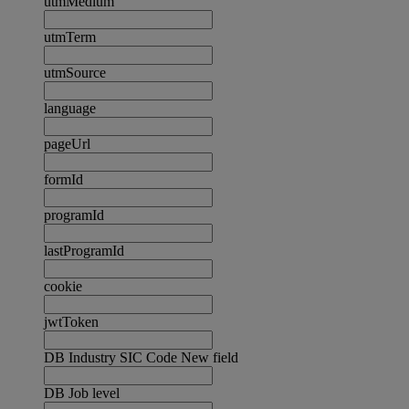
utmMedium
utmTerm
utmSource
language
pageUrl
formId
programId
lastProgramId
cookie
jwtToken
DB Industry SIC Code New field
DB Job level