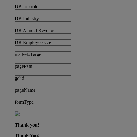
DB Job role
DB Industry
DB Annual Revenue
DB Employee size
marketoTarget
pagePath
gclid
pageName
formType
Thank you!
Thank You!