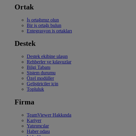
Ortak
İş ortağımız olun
Bir iş ortağı bulun
Entegrasyon iş ortakları
Destek
Destek ekibine ulaşın
Rehberler ve kılavuzlar
Bilgi Tabanı
Sistem durumu
Özel modüller
Geliştiriciler için
Topluluk
Firma
TeamViewer Hakkında
Kariyer
Yatırımcılar
Haber odası