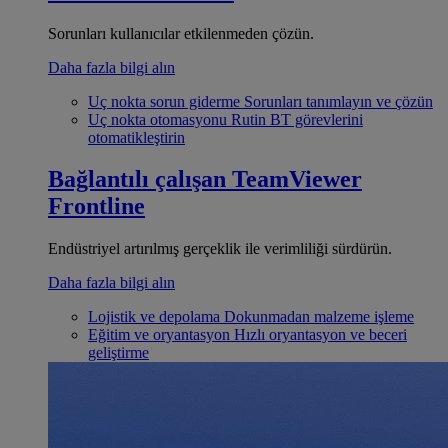
Sorunları kullanıcılar etkilenmeden çözün.
Daha fazla bilgi alın
Uç nokta sorun giderme
Sorunları tanımlayın ve çözün
Uç nokta otomasyonu
Rutin BT görevlerini
otomatikleştirin
Bağlantılı çalışan
TeamViewer
Frontline
Endüstriyel artırılmış gerçeklik ile verimliliği sürdürün.
Daha fazla bilgi alın
Lojistik ve depolama
Dokunmadan malzeme işleme
Eğitim ve oryantasyon
Hızlı oryantasyon ve beceri
geliştirme