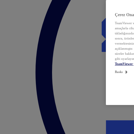
Çerez Ona
TeamViewer ve
amaçlarla ciha
tıkladığınızda
sonra, ürünle
vermektesiniz.
açıklanmıştır
süreler hakkın
gibi uyarlayın
TeamViewer 
Baskı