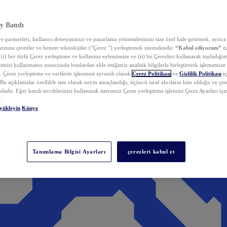
y Bandı
 partnerleri, kullanıcı deneyiminizi ve pazarlama yöntemlerimizi size özel hale getirmek, ayrıca 
zınıza çerezler ve benzer teknolojiler (“Çerez ”) yerleştirmek istemektedir.
“Kabul ediyorum”
üz
 (i) her türlü Çerez yerleştirme ve kullanma eylemimize ve (ii) bu Çerezleri kullanarak topladığım
rimizi kullanmanız sonucunda bunlardan elde ettiğimiz analitik bilgilerle birleştirerek işlememize
 Çerez yerleştirme ve verilerin işlenmesi ayrıntılı olarak
Çerez Politikası
ve
Gizlilik Politikası
iç
. Bu açıklamalar özellikle tam olarak neyin amaçlandığı, üçüncü taraf alıcıların kim olduğu ve çe
dadır. Eğer kendi tercihlerinizi kullanmak isterseniz Çerez yerleştirme işlemini Çerez Ayarları içi
.
yükleyin
Künye
Tanımlama Bilgisi Ayarları
çerezleri kabul et