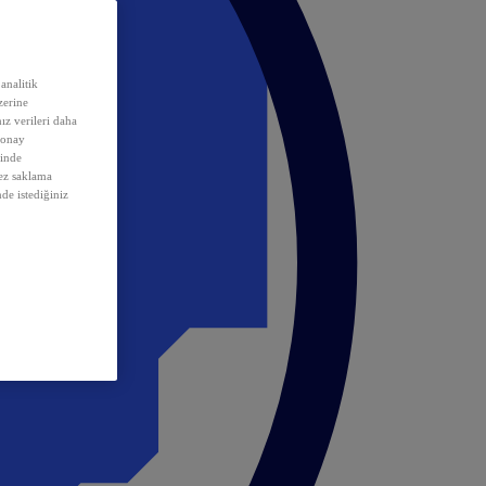
analitik
erine
ız verileri daha
 onay
inde
rez saklama
nde istediğiniz