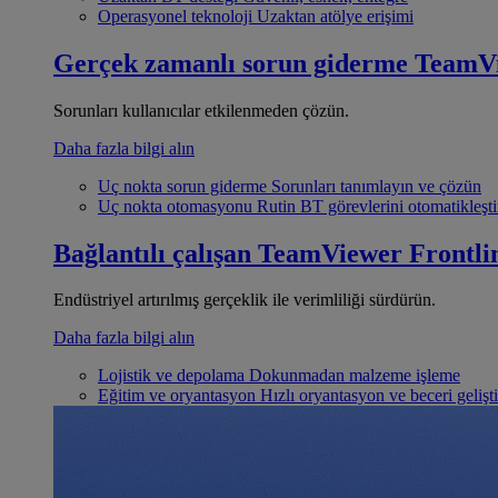
Operasyonel teknoloji
Uzaktan atölye erişimi
Gerçek zamanlı sorun giderme
TeamV
Sorunları kullanıcılar etkilenmeden çözün.
Daha fazla bilgi alın
Uç nokta sorun giderme
Sorunları tanımlayın ve çözün
Uç nokta otomasyonu
Rutin BT görevlerini otomatikleşti
Bağlantılı çalışan
TeamViewer Frontli
Endüstriyel artırılmış gerçeklik ile verimliliği sürdürün.
Daha fazla bilgi alın
Lojistik ve depolama
Dokunmadan malzeme işleme
Eğitim ve oryantasyon
Hızlı oryantasyon ve beceri gelişt