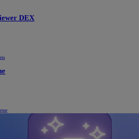
iewer DEX
rin
ne
irme