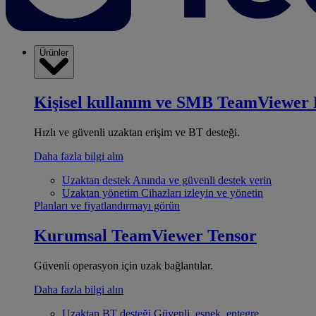
Ürünler
Kişisel kullanım ve SMB
TeamViewer 
Hızlı ve güvenli uzaktan erişim ve BT desteği.
Daha fazla bilgi alın
Uzaktan destek
Anında ve güvenli destek verin
Uzaktan yönetim
Cihazları izleyin ve yönetin
Planları ve fiyatlandırmayı görün
Kurumsal
TeamViewer Tensor
Güvenli operasyon için uzak bağlantılar.
Daha fazla bilgi alın
Uzaktan BT desteği
Güvenli, esnek, entegre