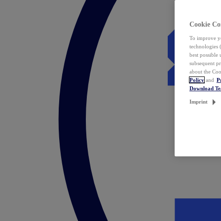
Cookie Co
To improve yo
technologies 
best possible
subsequent pr
about the Coo
Policy
and
P
Download T
Imprint