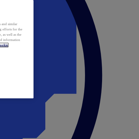
 and similar
 efforts for the
 as well as the
ed information
ookie