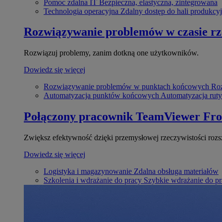
Pomoc zdalna IT
Bezpieczna, elastyczna, zintegrowana
Technologia operacyjna
Zdalny dostęp do hali produkcyj
Rozwiązywanie problemów w czasie r
Rozwiązuj problemy, zanim dotkną one użytkowników.
Dowiedz się więcej
Rozwiązywanie problemów w punktach końcowych
Roz
Automatyzacja punktów końcowych
Automatyzacja rut
Połączony pracownik
TeamViewer Fro
Zwiększ efektywność dzięki przemysłowej rzeczywistości rozs
Dowiedz się więcej
Logistyka i magazynowanie
Zdalna obsługa materiałów
Szkolenia i wdrażanie do pracy
Szybkie wdrażanie do pra