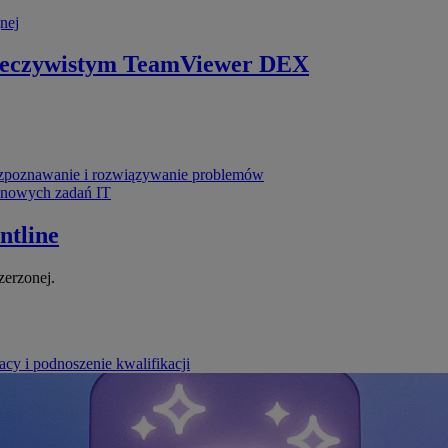
nej
zeczywistym
TeamViewer DEX
poznawanie i rozwiązywanie problemów
ynowych zadań IT
ntline
zerzonej.
cy i podnoszenie kwalifikacji