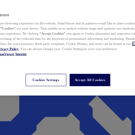
nsent
ur browsing experience on this website, TeamViewer and its partners would like to place cookies
(
“Cookies”
) on your device. That enables us to analyze website usage and optimize our marketing
 user experience. By clicking
“Accept Cookies”
you agree to Cookie placement and respective use,
ocessing of the collected data for the purposes of personalized advertising and marketing. Detail
kies, the exact purposes, third-party recipients, Cookie lifetime, and more can be found in our
C
rivacy Policy
. You can always change your Cookie Settings to your own preference.
eamViewer
Imprint
Cookies Settings
Accept All Cookies