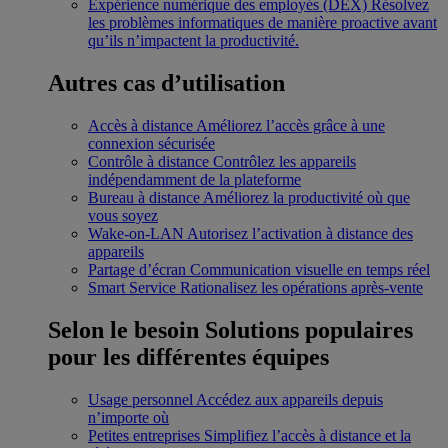
Expérience numérique des employés (DEX)
Résolvez
les problèmes informatiques de manière proactive avant
qu’ils n’impactent la productivité.
Autres cas d’utilisation
Accès à distance
Améliorez l’accès grâce à une
connexion sécurisée
Contrôle à distance
Contrôlez les appareils
indépendamment de la plateforme
Bureau à distance
Améliorez la productivité où que
vous soyez
Wake-on-LAN
Autorisez l’activation à distance des
appareils
Partage d’écran
Communication visuelle en temps réel
Smart Service
Rationalisez les opérations après-vente
Selon le besoin
Solutions populaires
pour les différentes équipes
Usage personnel
Accédez aux appareils depuis
n’importe où
Petites entreprises
Simplifiez l’accès à distance et la