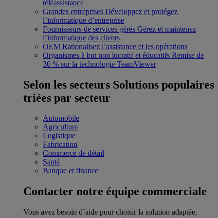
téléassistance
Grandes entreprises
Développez et protégez
l’informatique d’entreprise
Fournisseurs de services gérés
Gérez et maintenez
l’informatique des clients
OEM
Rationalisez l’assistance et les opérations
Organismes à but non lucratif et éducatifs
Remise de
30 % sur la technologie TeamViewer
Selon les secteurs
Solutions populaires
triées par secteur
Automobile
Agriculture
Logistique
Fabrication
Commerce de détail
Santé
Banque et finance
Contacter notre équipe commerciale
Vous avez besoin d’aide pour choisir la solution adaptée,