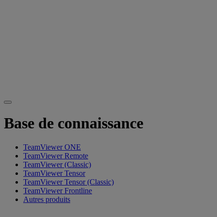
Base de connaissance
TeamViewer ONE
TeamViewer Remote
TeamViewer (Classic)
TeamViewer Tensor
TeamViewer Tensor (Classic)
TeamViewer Frontline
Autres produits