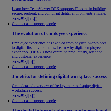
Learn how TeamViewer DEX supports IT teams in building
secure, resilient, and compliant digital environments at scale.
2026年2月16日
Connect and support people
The evolution of employee experience
Employee experience has evolved from physical workplaces
to digital-first environments. Learn why digital employee
experience (DEX) is now central to productivity, retention,
and customer experience.
2026年2月9日
Connect and support people
3 metrics for defining digital workplace success
Get a detailed overview of the key metrics shaping digital
workplace success.
2026年2月4日
Connect and support people
The digital future of industrial and operational