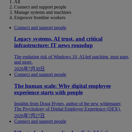
All
Connect and support people
Manage systems and machines
Empower frontline workers
Connect and support people
Legacy systems, AI trust, and critical
infrastructure: IT news roundup
The enduring risk of Windows 10, AI-led patching, trust gaps,
and more.
2026年7月30日
Connect and support people
The human scale: Why digital employee
experience starts with people
Insights from Doug Hynes, author of the new whitepaper,
The Psychology of Digital Employee Experience (DEX).
2026年7月27日
Connect and support people