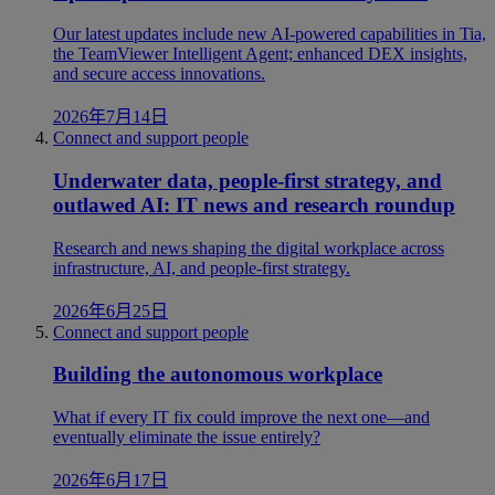
Our latest updates include new AI-powered capabilities in Tia,
the TeamViewer Intelligent Agent; enhanced DEX insights,
and secure access innovations.
2026年7月14日
Connect and support people
Underwater data, people-first strategy, and
outlawed AI: IT news and research roundup
Research and news shaping the digital workplace across
infrastructure, AI, and people-first strategy.
2026年6月25日
Connect and support people
Building the autonomous workplace
What if every IT fix could improve the next one—and
eventually eliminate the issue entirely?
2026年6月17日