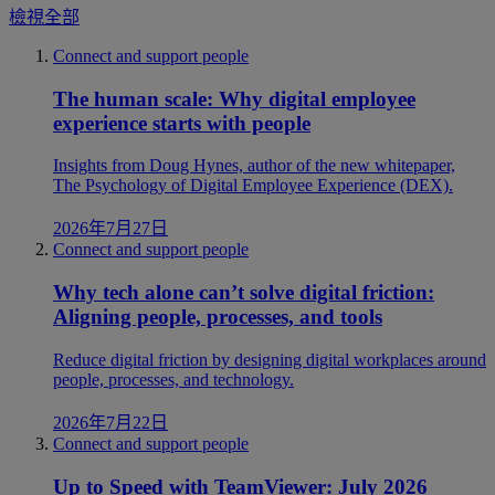
檢視全部
Connect and support people
The human scale: Why digital employee
experience starts with people
Insights from Doug Hynes, author of the new whitepaper,
The Psychology of Digital Employee Experience (DEX).
2026年7月27日
Connect and support people
Why tech alone can’t solve digital friction:
Aligning people, processes, and tools
Reduce digital friction by designing digital workplaces around
people, processes, and technology.
2026年7月22日
Connect and support people
Up to Speed with TeamViewer: July 2026