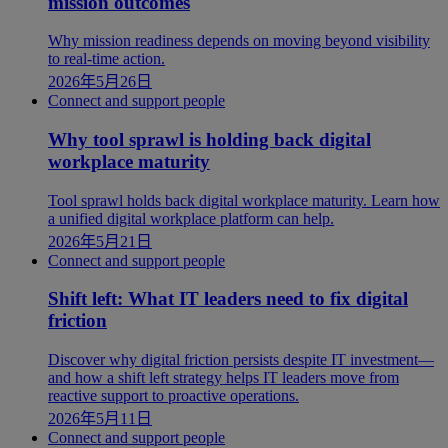
mission outcomes
Why mission readiness depends on moving beyond visibility
to real-time action.
2026年5月26日
Connect and support people
Why tool sprawl is holding back digital
workplace maturity
Tool sprawl holds back digital workplace maturity. Learn how
a unified digital workplace platform can help.
2026年5月21日
Connect and support people
Shift left: What IT leaders need to fix digital
friction
Discover why digital friction persists despite IT investment—
and how a shift left strategy helps IT leaders move from
reactive support to proactive operations.
2026年5月11日
Connect and support people