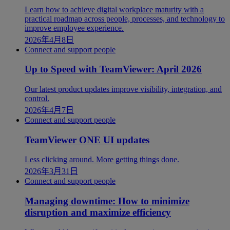
Learn how to achieve digital workplace maturity with a
practical roadmap across people, processes, and technology to
improve employee experience.
2026年4月8日
Connect and support people
Up to Speed with TeamViewer: April 2026
Our latest product updates improve visibility, integration, and
control.
2026年4月7日
Connect and support people
TeamViewer ONE UI updates
Less clicking around. More getting things done.
2026年3月31日
Connect and support people
Managing downtime: How to minimize
disruption and maximize efficiency