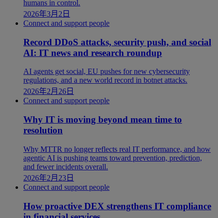
humans in control.
2026年3月2日
Connect and support people
Record DDoS attacks, security push, and social
AI: IT news and research roundup
AI agents get social, EU pushes for new cybersecurity
regulations, and a new world record in botnet attacks.
2026年2月26日
Connect and support people
Why IT is moving beyond mean time to
resolution
Why MTTR no longer reflects real IT performance, and how
agentic AI is pushing teams toward prevention, prediction,
and fewer incidents overall.
2026年2月23日
Connect and support people
How proactive DEX strengthens IT compliance
in financial services