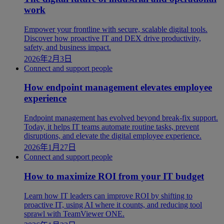
work
Empower your frontline with secure, scalable digital tools.
Discover how proactive IT and DEX drive productivity,
safety, and business impact.
2026年2月3日
Connect and support people
How endpoint management elevates employee
experience
Endpoint management has evolved beyond break-fix support.
Today, it helps IT teams automate routine tasks, prevent
disruptions, and elevate the digital employee experience.
2026年1月27日
Connect and support people
How to maximize ROI from your IT budget
Learn how IT leaders can improve ROI by shifting to
proactive IT, using AI where it counts, and reducing tool
sprawl with TeamViewer ONE.