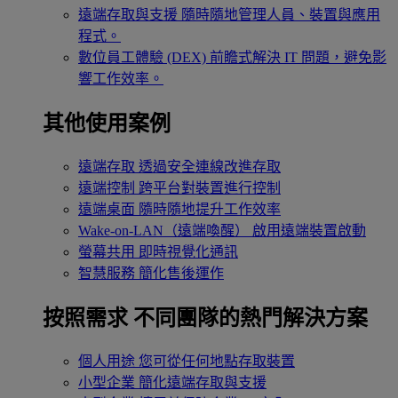
遠端存取與支援
隨時隨地管理人員、裝置與應用
程式。
數位員工體驗 (DEX)
前瞻式解決 IT 問題，避免影
響工作效率。
其他使用案例
遠端存取
透過安全連線改進存取
遠端控制
跨平台對裝置進行控制
遠端桌面
隨時隨地提升工作效率
Wake-on-LAN（遠端喚醒）
啟用遠端裝置啟動
螢幕共用
即時視覺化通訊
智慧服務
簡化售後運作
按照需求
不同團隊的熱門解決方案
個人用途
您可從任何地點存取裝置
小型企業
簡化遠端存取與支援