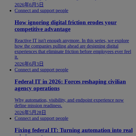
2026年6月5日
Connect and support people
How ignoring digital friction erodes your
competitive advantage
Reactive IT isn't enough anymore. In this series, we explore
how the companies pulling ahead are designing digital
experiences that eliminate friction before employees ever feel
it.
2026年6月3日
Connect and support people
Federal IT in 2026: Forces reshaping civilian
agency operations
Why automation, visibility, and endpoint experience now
define mission readiness.
2026年5月28日
Connect and support people
Fixing federal IT: Turning automation into real