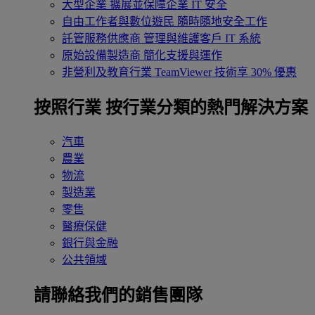
大型企業
擴展並保障企業 IT 安全
自由工作者與數位遊民
隨時隨地安全工作
託管服務供應商
管理與維護客戶 IT 系統
原始設備製造商
簡化支援與運作
非營利及教育行業
TeamViewer 技術享 30% 優惠
按照行業
按行業分類的熱門解決方案
汽車
農業
物流
製造業
零售
醫療保健
銀行與金融
公共領域
請聯絡我們的銷售團隊