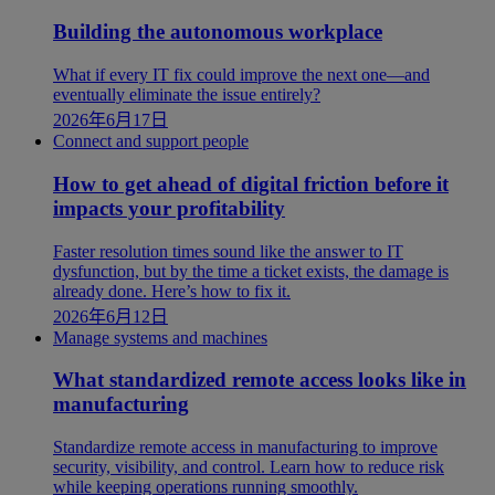
Building the autonomous workplace
What if every IT fix could improve the next one—and
eventually eliminate the issue entirely?
2026年6月17日
Connect and support people
How to get ahead of digital friction before it
impacts your profitability
Faster resolution times sound like the answer to IT
dysfunction, but by the time a ticket exists, the damage is
already done. Here’s how to fix it.
2026年6月12日
Manage systems and machines
What standardized remote access looks like in
manufacturing
Standardize remote access in manufacturing to improve
security, visibility, and control. Learn how to reduce risk
while keeping operations running smoothly.