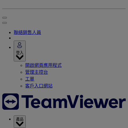
聯絡銷售人員
登入
開啟網頁應用程式
管理主控台
工單
客戶入口網站
產品