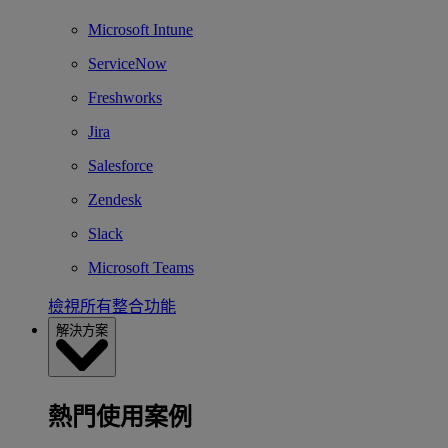
Microsoft Intune
ServiceNow
Freshworks
Jira
Salesforce
Zendesk
Slack
Microsoft Teams
檢視所有整合功能
解決方案
熱門使用案例