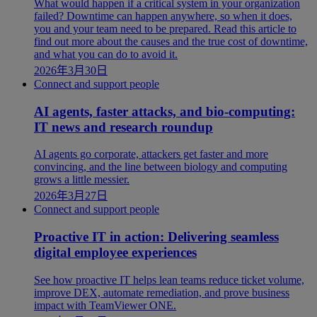
What would happen if a critical system in your organization
failed? Downtime can happen anywhere, so when it does,
you and your team need to be prepared. Read this article to
find out more about the causes and the true cost of downtime,
and what you can do to avoid it.
2026年3月30日
Connect and support people
AI agents, faster attacks, and bio-computing:
IT news and research roundup
AI agents go corporate, attackers get faster and more
convincing, and the line between biology and computing
grows a little messier.
2026年3月27日
Connect and support people
Proactive IT in action: Delivering seamless
digital employee experiences
See how proactive IT helps lean teams reduce ticket volume,
improve DEX, automate remediation, and prove business
impact with TeamViewer ONE.