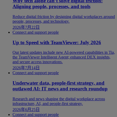
Why tech alone can’t solve digital friction:
Aligning people, processes, and tools
Reduce digital friction by designing digital workplaces around
people, processes, and technology.
2026年7月22日
Connect and support people
Up to Speed with TeamViewer: July 2026
Our latest updates include new AI-powered capabilities in Tia,
the TeamViewer Intelligent Agent; enhanced DEX insights,
and secure access innovations.
2026年7月14日
Connect and support people
Underwater data, people-first strategy, and
outlawed AI: IT news and research roundup
Research and news shaping the digital workplace across
infrastructure, AI, and people-first strategy.
2026年6月25日
Connect and support people