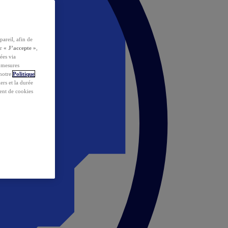
pareil, afin de
ur
« J’accepte »
,
ées via
s mesures
 notre
Politique
iers et la durée
ent de cookies