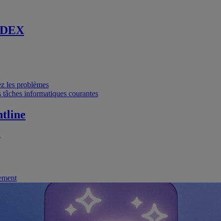
 DEX
vez les problèmes
 tâches informatiques courantes
tline
.
nement