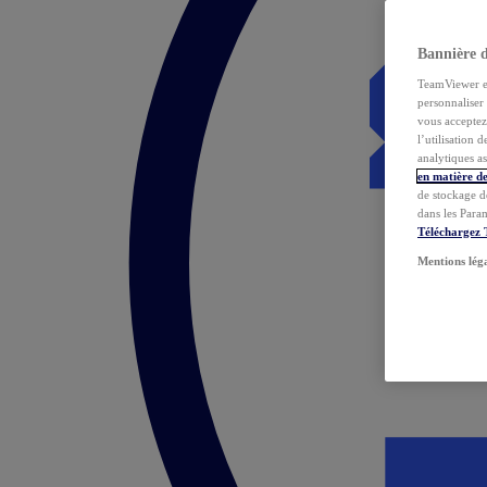
Bannière 
TeamViewer et 
personnaliser 
vous acceptez 
l’utilisation 
analytiques as
en matière de
de stockage d
dans les Para
Téléchargez
Mentions lég