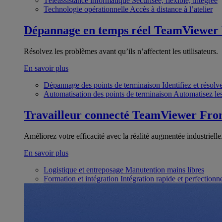
Téléassistance informatique
Sécurisée, flexible, intégrée
Technologie opérationnelle
Accès à distance à l’atelier
Dépannage en temps réel
TeamViewer
Résolvez les problèmes avant qu’ils n’affectent les utilisateurs.
En savoir plus
Dépannage des points de terminaison
Identifiez et résol
Automatisation des points de terminaison
Automatisez les
Travailleur connecté
TeamViewer Fron
Améliorez votre efficacité avec la réalité augmentée industrielle
En savoir plus
Logistique et entreposage
Manutention mains libres
Formation et intégration
Intégration rapide et perfection