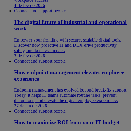
workplace success.
4 de fev de 2026
Connect and support people
The digital future of industrial and operational
work
Empower your frontline with secure, scalable digital tools.
Discover how proactive IT and DEX drive productivity,
safety, and business impact.
3 de fev de 2026
Connect and support people
How endpoint management elevates employee
experience
Endpoint management has evolved beyond break-fix support.
Today, it helps IT teams automate routine tasks, prevent
disruptions, and elevate the digital employee experience.
27 de jan de 2026
Connect and support people
How to maximize ROI from your IT budget