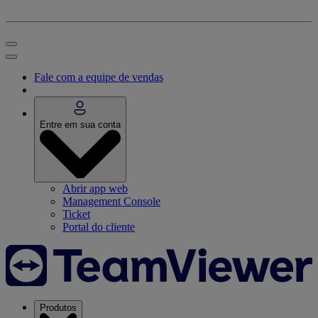
Fale com a equipe de vendas
Entre em sua conta
Abrir app web
Management Console
Ticket
Portal do cliente
Produtos