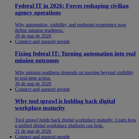
Federal IT in 2026: Forces reshaping civilian
agency operations
Why automation, visibility, and endpoint experience now
define mission readiness.
28 de mai de 2026
Connect and support people
Fixing federal IT: Turning automation into real
mission outcomes
Why mission readiness depends on moving beyond visibility
to real-time action.
26 de mai de 2026
Connect and support people
Why tool sprawl is holding back digital
workplace maturity
Tool sprawl holds back digital workplace maturity. Learn how
a unified digital workplace platform can help.
21 de mai de 2026
Connect and support people