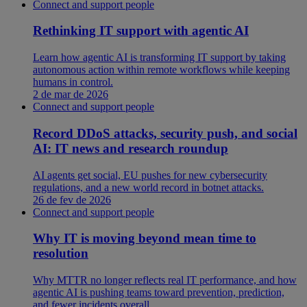
Connect and support people
Rethinking IT support with agentic AI
Learn how agentic AI is transforming IT support by taking
autonomous action within remote workflows while keeping
humans in control.
2 de mar de 2026
Connect and support people
Record DDoS attacks, security push, and social
AI: IT news and research roundup
AI agents get social, EU pushes for new cybersecurity
regulations, and a new world record in botnet attacks.
26 de fev de 2026
Connect and support people
Why IT is moving beyond mean time to
resolution
Why MTTR no longer reflects real IT performance, and how
agentic AI is pushing teams toward prevention, prediction,
and fewer incidents overall.