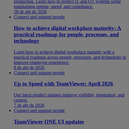
production. Learn how to protect IT and OT systems while
maintaining uptime, speed, and compliance.
28 de abr de 2026
Connect and support people
How to achieve digital workplace maturity: A
practical roadmap for people, processes, and
technology
Learn how to achieve digital workplace maturity with a
practical roadmap across people, processes, and technology to
improve employee experience.
8 de abr de 2026
Connect and support people
Up to Speed with TeamViewer: April 2026
Our latest product updates improve visibility, integration, and
control.
7 de abr de 2026
Connect and support people
TeamViewer ONE UI updates