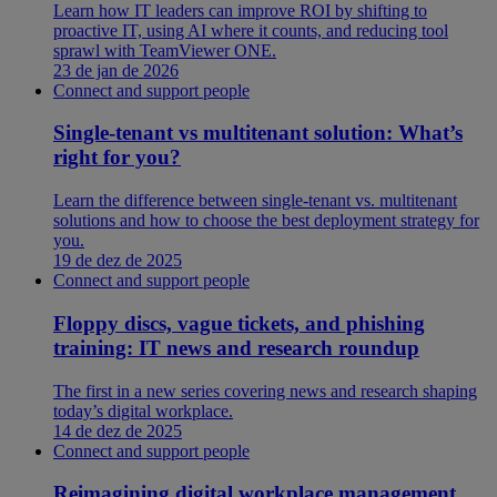
Learn how IT leaders can improve ROI by shifting to
proactive IT, using AI where it counts, and reducing tool
sprawl with TeamViewer ONE.
23 de jan de 2026
Connect and support people
Single-tenant vs multitenant solution: What’s
right for you?
Learn the difference between single-tenant vs. multitenant
solutions and how to choose the best deployment strategy for
you.
19 de dez de 2025
Connect and support people
Floppy discs, vague tickets, and phishing
training: IT news and research roundup
The first in a new series covering news and research shaping
today’s digital workplace.
14 de dez de 2025
Connect and support people
Reimagining digital workplace management