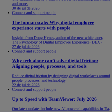
and more.
30 de jul de 2026
Connect and support people
The human scale: Why digital employee
experience starts with people
Insights from Doug Hynes, author of the new whitepaper,
The Psychology of Digital Employee Experience (DEX).
27 de jul de 2026
Connect and support people
Why tech alone can’t solve digital friction:
Aligning people, processes, and tools
Reduce digital friction by designing digital workplaces around
people, processes, and technology.
22 de jul de 2026
Connect and support people
Up to Speed with TeamViewer: July 2026
Our latest updates include new AI-powered capabilities in Tia,