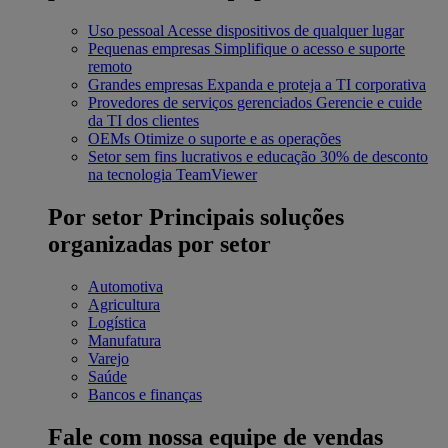
Uso pessoal
Acesse dispositivos de qualquer lugar
Pequenas empresas
Simplifique o acesso e suporte
remoto
Grandes empresas
Expanda e proteja a TI corporativa
Provedores de serviços gerenciados
Gerencie e cuide
da TI dos clientes
OEMs
Otimize o suporte e as operações
Setor sem fins lucrativos e educação
30% de desconto
na tecnologia TeamViewer
Por setor
Principais soluções
organizadas por setor
Automotiva
Agricultura
Logística
Manufatura
Varejo
Saúde
Bancos e finanças
Fale com nossa equipe de vendas