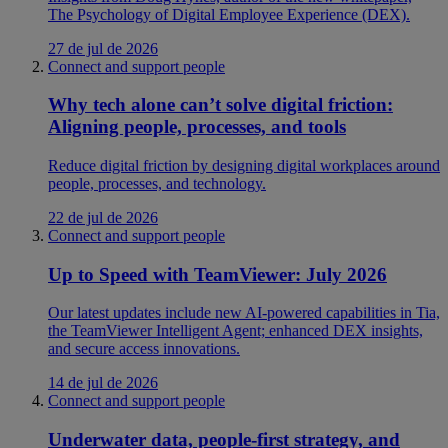
The Psychology of Digital Employee Experience (DEX).
27 de jul de 2026
Connect and support people
Why tech alone can’t solve digital friction:
Aligning people, processes, and tools
Reduce digital friction by designing digital workplaces around
people, processes, and technology.
22 de jul de 2026
Connect and support people
Up to Speed with TeamViewer: July 2026
Our latest updates include new AI-powered capabilities in Tia,
the TeamViewer Intelligent Agent; enhanced DEX insights,
and secure access innovations.
14 de jul de 2026
Connect and support people
Underwater data, people-first strategy, and