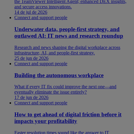
the TeamViewer Intelligent Agent; enhanced DEX insights,
and secure access innovations.
14 de jul de 2026
Connect and support people
Underwater data, people-first strategy, and
outlawed AI: IT news and research roundup
Research and news shaping the digital workplace across
infrastructure, AI, and people-first strategy.
25 de jun de 2026
Connect and support people
Building the autonomous workplace
What if every IT fix could improve the next one—and
eventually eliminate the issue entirely?
17 de jun de 2026
Connect and support people
How to get ahead of digital friction before it
impacts your profitability
Faster resolution times sound like the answer to IT