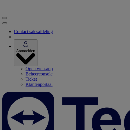
Contact salesafdeling
Aanmelden
Open web-app
Beheerconsole
Ticket
Klantenportaal