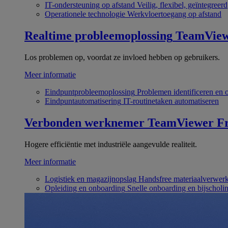
IT-ondersteuning op afstand
Veilig, flexibel, geïntegreerd
Operationele technologie
Werkvloertoegang op afstand
Realtime probleemoplossing
TeamVie
Los problemen op, voordat ze invloed hebben op gebruikers.
Meer informatie
Eindpuntprobleemoplossing
Problemen identificeren en 
Eindpuntautomatisering
IT-routinetaken automatiseren
Verbonden werknemer
TeamViewer Fr
Hogere efficiëntie met industriële aangevulde realiteit.
Meer informatie
Logistiek en magazijnopslag
Handsfree materiaalverwer
Opleiding en onboarding
Snelle onboarding en bijscholi