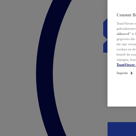
Consent B
TeamViewer en
gebruikerserv
akkoord"
te 
gegevens die 
die zijn verz
cookies en d
betreft de ex
wijzigen, kun
TeamViewer 
Imprint