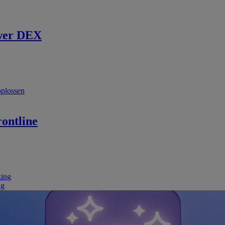
wer DEX
oplossen
ontline
king
ng