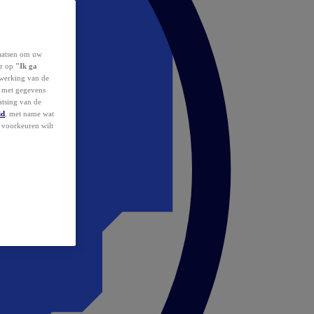
laatsen om uw
or op
"Ik ga
erwerking van de
d met gegevens
atsing van de
id
, met name wat
w voorkeuren wilt