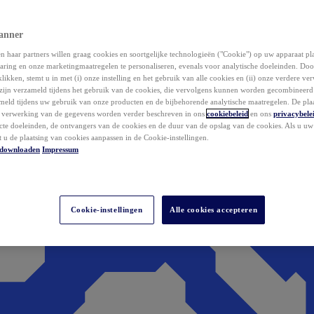
anner
 haar partners willen graag cookies en soortgelijke technologieën ("Cookie") op uw apparaat p
aring en onze marketingmaatregelen te personaliseren, evenals voor analytische doeleinden. Do
klikken, stemt u in met (i) onze instelling en het gebruik van alle cookies en (ii) onze verdere v
zijn verzameld tijdens het gebruik van de cookies, die vervolgens kunnen worden gecombineer
ameld tijdens uw gebruik van onze producten en de bijbehorende analytische maatregelen. De pla
e verwerking van de gegevens worden verder beschreven in ons
cookiebeleid
en ons
privacybele
acte doeleinden, de ontvangers van de cookies en de duur van de opslag van de cookies. Als u u
t u de plaatsing van cookies aanpassen in de Cookie-instellingen.
downloaden
Impressum
Cookie-instellingen
Alle cookies accepteren