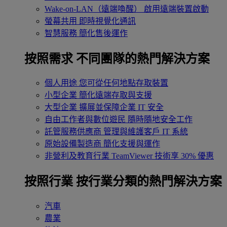
Wake-on-LAN（遠端喚醒）
啟用遠端裝置啟動
螢幕共用
即時視覺化通訊
智慧服務
簡化售後運作
按照需求
不同團隊的熱門解決方案
個人用途
您可從任何地點存取裝置
小型企業
簡化遠端存取與支援
大型企業
擴展並保障企業 IT 安全
自由工作者與數位遊民
隨時隨地安全工作
託管服務供應商
管理與維護客戶 IT 系統
原始設備製造商
簡化支援與運作
非營利及教育行業
TeamViewer 技術享 30% 優惠
按照行業
按行業分類的熱門解決方案
汽車
農業