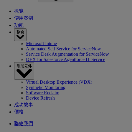
概覽
使用案例
功能
整合
Microsoft Intune
Automated Self Service for ServiceNow
Service Desk Augmentation for ServiceNow
DEX for Salesforce Agentforce IT Service
附加元件
Virtual Desktop Experience (VDX)
Synthetic Monitoring
Software Reclaim
Device Refresh
成功故事
價格
聯絡我們