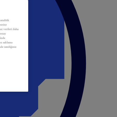
analitik
erine
ız verileri daha
 onay
inde
rez saklama
nde istediğiniz