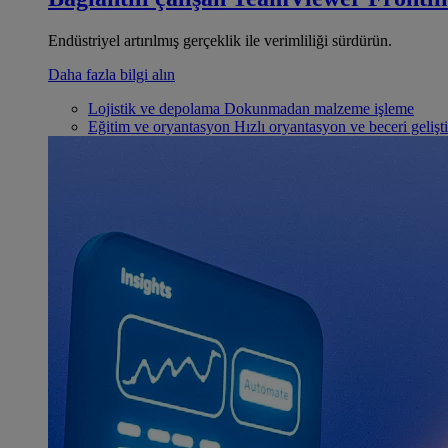
Endüstriyel artırılmış gerçeklik ile verimliliği sürdürün.
Daha fazla bilgi alın
Lojistik ve depolama
Dokunmadan malzeme işleme
Eğitim ve oryantasyon
Hızlı oryantasyon ve beceri gelişt