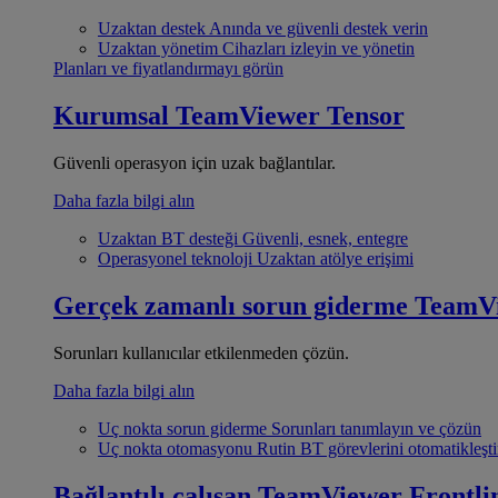
Uzaktan destek
Anında ve güvenli destek verin
Uzaktan yönetim
Cihazları izleyin ve yönetin
Planları ve fiyatlandırmayı görün
Kurumsal
TeamViewer Tensor
Güvenli operasyon için uzak bağlantılar.
Daha fazla bilgi alın
Uzaktan BT desteği
Güvenli, esnek, entegre
Operasyonel teknoloji
Uzaktan atölye erişimi
Gerçek zamanlı sorun giderme
TeamV
Sorunları kullanıcılar etkilenmeden çözün.
Daha fazla bilgi alın
Uç nokta sorun giderme
Sorunları tanımlayın ve çözün
Uç nokta otomasyonu
Rutin BT görevlerini otomatikleşti
Bağlantılı çalışan
TeamViewer Frontli