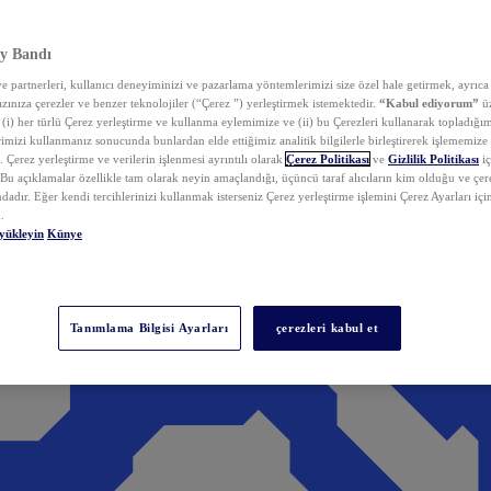
y Bandı
 partnerleri, kullanıcı deneyiminizi ve pazarlama yöntemlerimizi size özel hale getirmek, ayrıca 
zınıza çerezler ve benzer teknolojiler (“Çerez ”) yerleştirmek istemektedir.
“Kabul ediyorum”
üz
 (i) her türlü Çerez yerleştirme ve kullanma eylemimize ve (ii) bu Çerezleri kullanarak topladığım
rimizi kullanmanız sonucunda bunlardan elde ettiğimiz analitik bilgilerle birleştirerek işlememize
 Çerez yerleştirme ve verilerin işlenmesi ayrıntılı olarak
Çerez Politikası
ve
Gizlilik Politikası
iç
. Bu açıklamalar özellikle tam olarak neyin amaçlandığı, üçüncü taraf alıcıların kim olduğu ve çe
dadır. Eğer kendi tercihlerinizi kullanmak isterseniz Çerez yerleştirme işlemini Çerez Ayarları içi
.
yükleyin
Künye
Tanımlama Bilgisi Ayarları
çerezleri kabul et