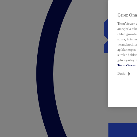
Çerez Ona
TeamViewer ve
amaçlarla ciha
tıkladığınızda
sonra, ürünle
vermektesiniz.
açıklanmıştır
süreler hakkın
gibi uyarlayın
TeamViewer 
Baskı