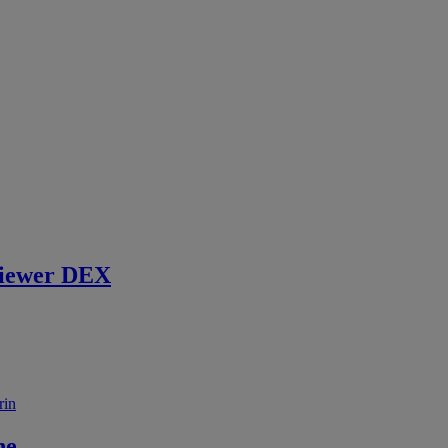
iewer DEX
rin
ne