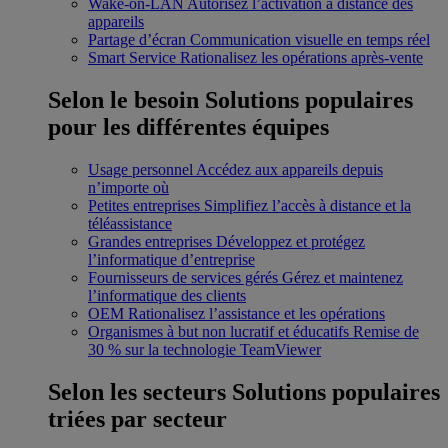
Wake-on-LAN
Autorisez l’activation à distance des
appareils
Partage d’écran
Communication visuelle en temps réel
Smart Service
Rationalisez les opérations après-vente
Selon le besoin
Solutions populaires
pour les différentes équipes
Usage personnel
Accédez aux appareils depuis
n’importe où
Petites entreprises
Simplifiez l’accès à distance et la
téléassistance
Grandes entreprises
Développez et protégez
l’informatique d’entreprise
Fournisseurs de services gérés
Gérez et maintenez
l’informatique des clients
OEM
Rationalisez l’assistance et les opérations
Organismes à but non lucratif et éducatifs
Remise de
30 % sur la technologie TeamViewer
Selon les secteurs
Solutions populaires
triées par secteur