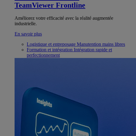
TeamViewer Frontline
Améliorez votre efficacité avec la réalité augmentée
industrielle.
En savoir plus
Logistique et entreposage
Manutention mains libres
Formation et intégration
Intégration rapide et
perfectionnement