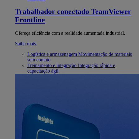
Trabalhador conectado
TeamViewer
Frontline
Ofereça eficiência com a realidade aumentada industrial.
Saiba mais
Logística e armazenagem
Movimentação de materiais
sem contato
Treinamento e integração
Integração rápida e
capacitação ágil