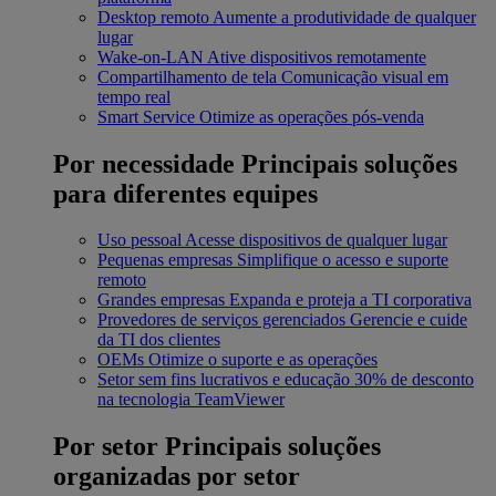
Desktop remoto
Aumente a produtividade de qualquer
lugar
Wake-on-LAN
Ative dispositivos remotamente
Compartilhamento de tela
Comunicação visual em
tempo real
Smart Service
Otimize as operações pós-venda
Por necessidade
Principais soluções
para diferentes equipes
Uso pessoal
Acesse dispositivos de qualquer lugar
Pequenas empresas
Simplifique o acesso e suporte
remoto
Grandes empresas
Expanda e proteja a TI corporativa
Provedores de serviços gerenciados
Gerencie e cuide
da TI dos clientes
OEMs
Otimize o suporte e as operações
Setor sem fins lucrativos e educação
30% de desconto
na tecnologia TeamViewer
Por setor
Principais soluções
organizadas por setor