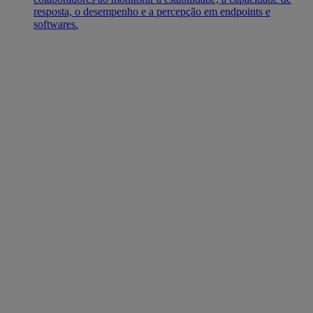
resposta, o desempenho e a percepção em endpoints e
softwares.