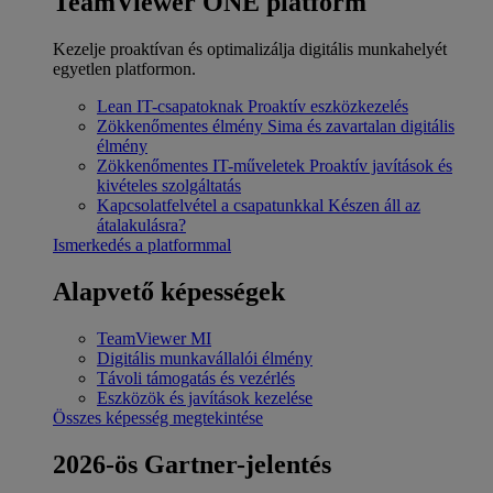
TeamViewer ONE platform
Kezelje proaktívan és optimalizálja digitális munkahelyét
egyetlen platformon.
Lean IT-csapatoknak
Proaktív eszközkezelés
Zökkenőmentes élmény
Sima és zavartalan digitális
élmény
Zökkenőmentes IT-műveletek
Proaktív javítások és
kivételes szolgáltatás
Kapcsolatfelvétel a csapatunkkal
Készen áll az
átalakulásra?
Ismerkedés a platformmal
Alapvető képességek
TeamViewer MI
Digitális munkavállalói élmény
Távoli támogatás és vezérlés
Eszközök és javítások kezelése
Összes képesség megtekintése
2026-ös Gartner-jelentés