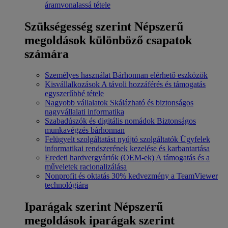
áramvonalassá tétele
Szükségesség szerint
Népszerű
megoldások különböző csapatok
számára
Személyes használat
Bárhonnan elérhető eszközök
Kisvállalkozások
A távoli hozzáférés és támogatás
egyszerűbbé tétele
Nagyobb vállalatok
Skálázható és biztonságos
nagyvállalati informatika
Szabadúszók és digitális nomádok
Biztonságos
munkavégzés bárhonnan
Felügyelt szolgáltatást nyújtó szolgáltatók
Ügyfelek
informatikai rendszerének kezelése és karbantartása
Eredeti hardvergyártók (OEM-ek)
A támogatás és a
műveletek racionalizálása
Nonprofit és oktatás
30% kedvezmény a TeamViewer
technológiára
Iparágak szerint
Népszerű
megoldások iparágak szerint