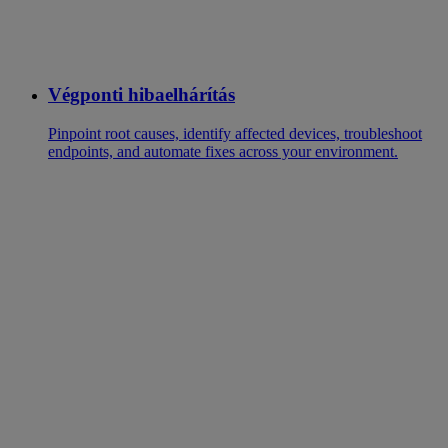
Végponti hibaelhárítás
Pinpoint root causes, identify affected devices, troubleshoot
endpoints, and automate fixes across your environment.