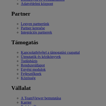
Adatvédelmi központ
Partner
Legyen partnerünk
Partner keresése
Integrációs partnerek
Támogatás
Kapcsolatfelvétel a támogatási csapattal
Útmutatók és kézikönyvek
Tudásbázis
Rendszerállapot
Egyéni modulok
Fejlesztőknek
Közösség
Vállalat
A TeamViewer bemutatása
Karrier