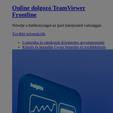
Online dolgozó
TeamViewer
Frontline
Növelje a hatékonyságot az ipari kiterjesztett valósággal.
További információk
Logisztika és raktározás
Kézmentes anyagmozgatás
Képzés és betanítás
Gyors betanítás és továbbképzés