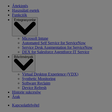
Áttekintés
Használati esetek
Funkciók
Entegrasyonlar
Microsoft Intune
Automated Self Service for ServiceNow
Service Desk Augmentation for ServiceNow
DEX for Salesforce Agentforce IT Service
Bővítmények
Virtual Desktop Experience (VDX)
Synthetic Monitoring
Software Reclaim
Device Refresh
Historie sukcesów
Árak
Kapcsolatfelvétel