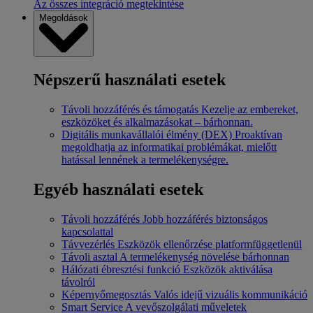
Az összes integráció megtekintése
Megoldások
Népszerű használati esetek
Távoli hozzáférés és támogatás
Kezelje az embereket,
eszközöket és alkalmazásokat – bárhonnan.
Digitális munkavállalói élmény (DEX)
Proaktívan
megoldhatja az informatikai problémákat, mielőtt
hatással lennének a termelékenységre.
Egyéb használati esetek
Távoli hozzáférés
Jobb hozzáférés biztonságos
kapcsolattal
Távvezérlés
Eszközök ellenőrzése platformfüggetlenül
Távoli asztal
A termelékenység növelése bárhonnan
Hálózati ébresztési funkció
Eszközök aktiválása
távolról
Képernyőmegosztás
Valós idejű vizuális kommunikáció
Smart Service
A vevőszolgálati műveletek