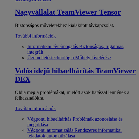
Nagyvállalat
TeamViewer Tensor
Biztonságos műveletekhez kialakított távkapcsolat.
További információk
Informatikai távtámogatás
Biztonságos, rugalmas,
integrált
Üzemeltetéstechnológia
Műhely távelérése
Valós idejű hibaelhárítás
TeamViewer
DEX
Oldja meg a problémákat, mielőtt azok hatással lennének a
felhasználókra.
További információk
Végponti hibaelhárítás
Problémák azonosítása és
megoldása
Végponti automatizálás
Rendszeres informatikai
feladatok automatizálása