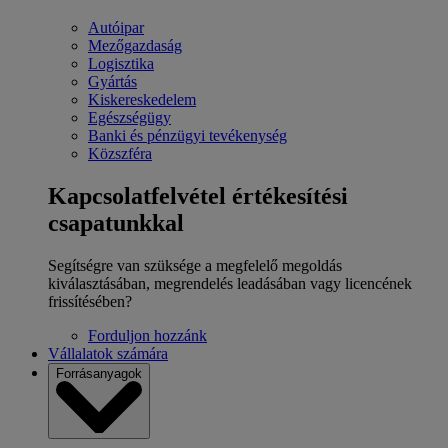
Autóipar
Mezőgazdaság
Logisztika
Gyártás
Kiskereskedelem
Egészségügy
Banki és pénzügyi tevékenység
Közszféra
Kapcsolatfelvétel értékesítési
csapatunkkal
Segítségre van szüksége a megfelelő megoldás
kiválasztásában, megrendelés leadásában vagy licencének
frissítésében?
Forduljon hozzánk
Vállalatok számára
Forrásanyagok