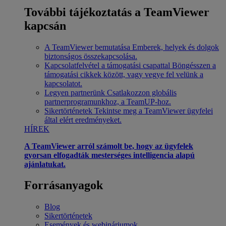
További tájékoztatás a TeamViewer
kapcsán
A TeamViewer bemutatása
Emberek, helyek és dolgok
biztonságos összekapcsolása.
Kapcsolatfelvétel a támogatási csapattal
Böngésszen a
támogatási cikkek között, vagy vegye fel velünk a
kapcsolatot.
Legyen partnerünk
Csatlakozzon globális
partnerprogramunkhoz, a TeamUP-hoz.
Sikertörténetek
Tekintse meg a TeamViewer ügyfelei
által elért eredményeket.
HÍREK
A TeamViewer arról számolt be, hogy az ügyfelek
gyorsan elfogadták mesterséges intelligencia alapú
ajánlatukat.
Forrásanyagok
Blog
Sikertörténetek
Események és webináriumok