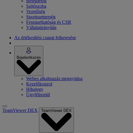
Befektetők
Sajtószoba
Vezetőség
Sportpartnerség
Fenntarthatóság és CSR
Vállalatirányítás
Az értékesítési csapat felkeresése
Bejelentkezés
Webes alkalmazás megnyitása
Kezelőkonzol
Hibajegy
Ügyfélportál
TeamViewer DEX
TeamViewer DEX