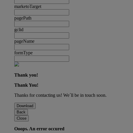
marketoTarget
pagePath
gclid
pageName
formType
Thank you!
Thank You!
Thanks for contacting us! We´ll be in touch soon.
Download
Back
Close
Ooops. An error occured