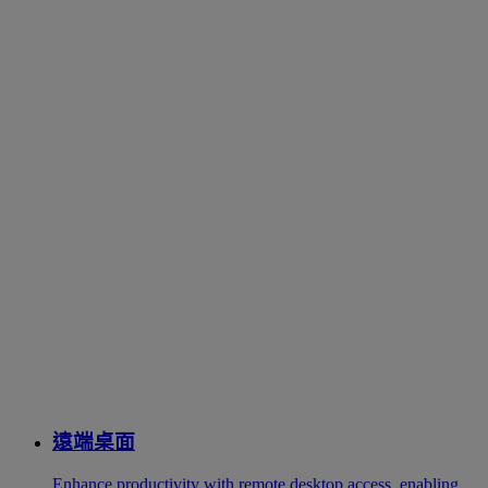
遠端桌面
Enhance productivity with remote desktop access, enabling