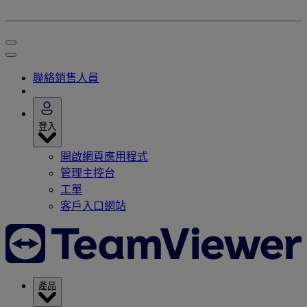
聯絡銷售人員
登入
開啟網頁應用程式
管理主控台
工單
客戶入口網站
產品