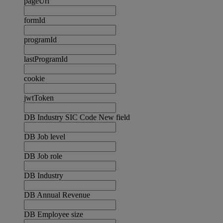
pageUrl
formId
programId
lastProgramId
cookie
jwtToken
DB Industry SIC Code New field
DB Job level
DB Job role
DB Industry
DB Annual Revenue
DB Employee size