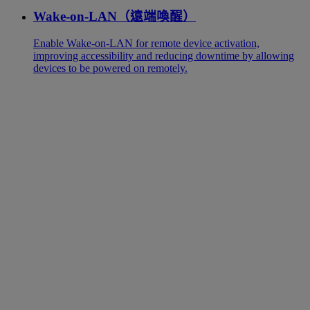
Wake-on-LAN（遠端喚醒）
Enable Wake-on-LAN for remote device activation,
improving accessibility and reducing downtime by allowing
devices to be powered on remotely.