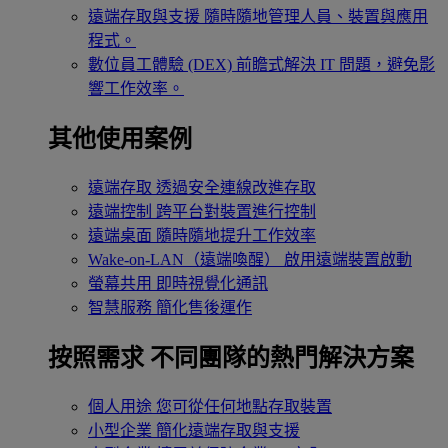
遠端存取與支援
隨時隨地管理人員、裝置與應用
程式。
數位員工體驗 (DEX)
前瞻式解決 IT 問題，避免影
響工作效率。
其他使用案例
遠端存取
透過安全連線改進存取
遠端控制
跨平台對裝置進行控制
遠端桌面
隨時隨地提升工作效率
Wake-on-LAN（遠端喚醒）
啟用遠端裝置啟動
螢幕共用
即時視覺化通訊
智慧服務
簡化售後運作
按照需求
不同團隊的熱門解決方案
個人用途
您可從任何地點存取裝置
小型企業
簡化遠端存取與支援