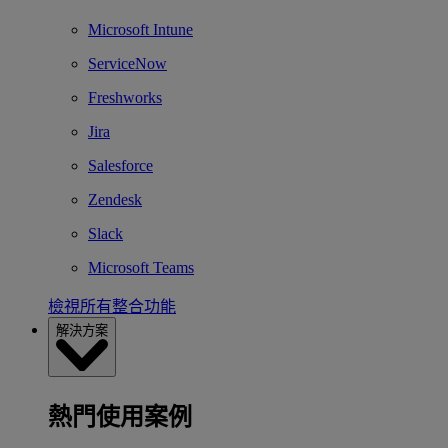
Microsoft Intune
ServiceNow
Freshworks
Jira
Salesforce
Zendesk
Slack
Microsoft Teams
檢視所有整合功能
解決方案
熱門使用案例