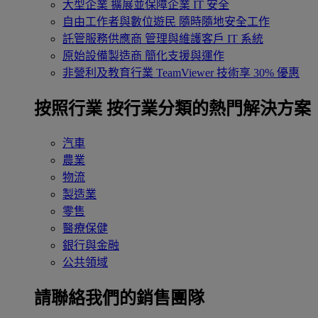
大型企業
擴展並保障企業 IT 安全
自由工作者與數位遊民
隨時隨地安全工作
託管服務供應商
管理與維護客戶 IT 系統
原始設備製造商
簡化支援與運作
非營利及教育行業
TeamViewer 技術享 30% 優惠
按照行業
按行業分類的熱門解決方案
汽車
農業
物流
製造業
零售
醫療保健
銀行與金融
公共領域
請聯絡我們的銷售團隊