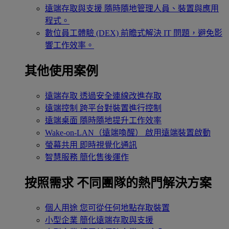
遠端存取與支援
隨時隨地管理人員、裝置與應用
程式。
數位員工體驗 (DEX)
前瞻式解決 IT 問題，避免影
響工作效率。
其他使用案例
遠端存取
透過安全連線改進存取
遠端控制
跨平台對裝置進行控制
遠端桌面
隨時隨地提升工作效率
Wake-on-LAN（遠端喚醒）
啟用遠端裝置啟動
螢幕共用
即時視覺化通訊
智慧服務
簡化售後運作
按照需求
不同團隊的熱門解決方案
個人用途
您可從任何地點存取裝置
小型企業
簡化遠端存取與支援