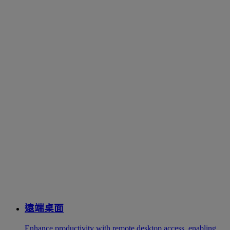
遠端桌面
Enhance productivity with remote desktop access, enabling