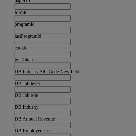
pageUrl
formId
programId
lastProgramId
cookie
jwtToken
DB Industry SIC Code New field
DB Job level
DB Job role
DB Industry
DB Annual Revenue
DB Employee size