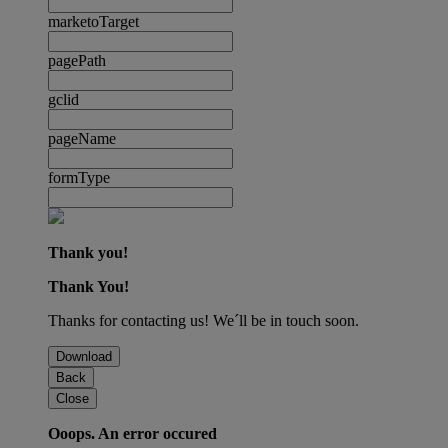
marketoTarget
pagePath
gclid
pageName
formType
Thank you!
Thank You!
Thanks for contacting us! We´ll be in touch soon.
Download
Back
Close
Ooops. An error occured