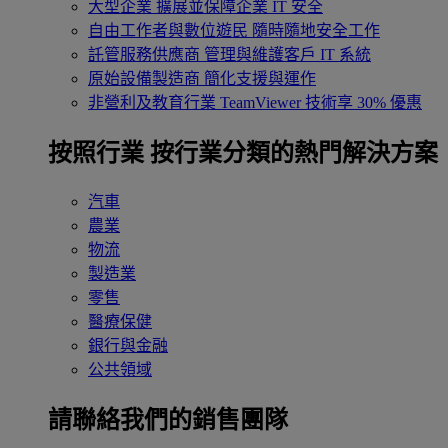
大型企業
擴展並保障企業 IT 安全
自由工作者與數位遊民
隨時隨地安全工作
託管服務供應商
管理與維護客戶 IT 系統
原始設備製造商
簡化支援與運作
非營利及教育行業
TeamViewer 技術享 30% 優惠
按照行業
按行業分類的熱門解決方案
汽車
農業
物流
製造業
零售
醫療保健
銀行與金融
公共領域
請聯絡我們的銷售團隊