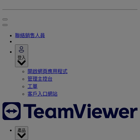
聯絡銷售人員
登入
開啟網頁應用程式
管理主控台
工單
客戶入口網站
產品