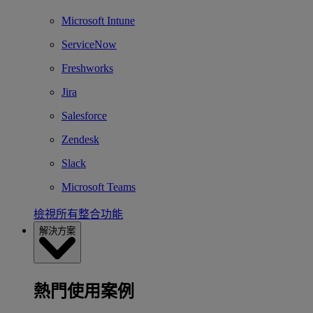
Microsoft Intune
ServiceNow
Freshworks
Jira
Salesforce
Zendesk
Slack
Microsoft Teams
檢視所有整合功能
解決方案
熱門使用案例