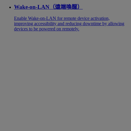
Wake-on-LAN（遠端喚醒）
Enable Wake-on-LAN for remote device activation,
improving accessibility and reducing downtime by allowing
devices to be powered on remotely.