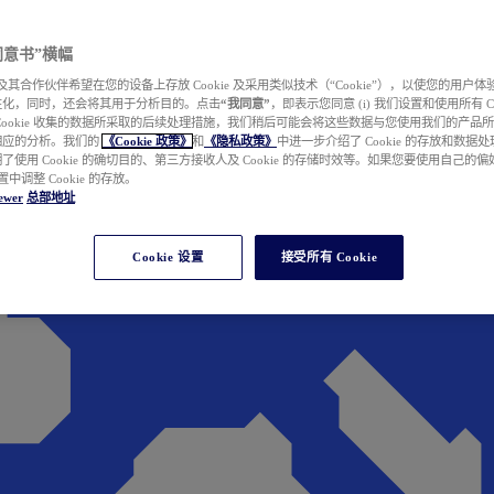
e 同意书”横幅
wer 及其合作伙伴希望在您的设备上存放 Cookie 及采用类似技术（“Cookie”），以使您的用
性化，同时，还会将其用于分析目的。点击
“我同意”
，即表示您同意 (i) 我们设置和使用所有 Cook
Cookie 收集的数据所采取的后续处理措施，我们稍后可能会将这些数据与您使用我们的产品
相应的分析。我们的
《Cookie 政策》
和
《隐私政策》
中进一步介绍了 Cookie 的存放和数据
了使用 Cookie 的确切目的、第三方接收人及 Cookie 的存储时效等。如果您要使用自己的
 设置中调整 Cookie 的存放。
ewer
总部地址
Cookie 设置
接受所有 Cookie