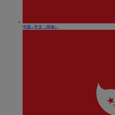
中国 - 中⽂（简体）