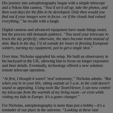
His journey into astrophotography began with a simple telescope
and a Nikon film camera.
“You’d set it all up, take the photos, and
then wait days for the film to be developed. Only then would you
find out if your images were in focus—or if the clouds had ruined
everything,”
he recalls with a laugh.
Digital cameras and advanced equipment have made things easier,
but the process still demands patience.
“You need your telescope to
track the sky perfectly; otherwise, the stars become trails instead of
dots. Back in the day, I’d sit outside for hours in freezing European
winters, nursing my equipment, just to get a single shot.”
Over time, Nicholas upgraded his setup. He built an observatory in
his backyard in the UK, allowing him to focus on longer exposures
and finer details. Eventually, technology offered a new solution:
remote telescope operation.
“At first, I thought it wasn’t ‘real’ astronomy,”
Nicholas admits. “
But
when you’re in your 60s, sitting outside at 3 a.m. in the cold doesn’t
sound so appealing. Using tools like TeamViewer, I can now control
my telescope from the warmth of my living room—or even while
visiting my kids in Europe. It’s a game changer.”
For Nicholas, astrophotography is more than just a hobby—it’s a
reminder of our place in the universe.
“Looking at these vast