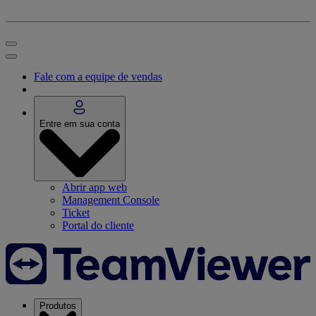
Fale com a equipe de vendas
Entre em sua conta
Abrir app web
Management Console
Ticket
Portal do cliente
Produtos