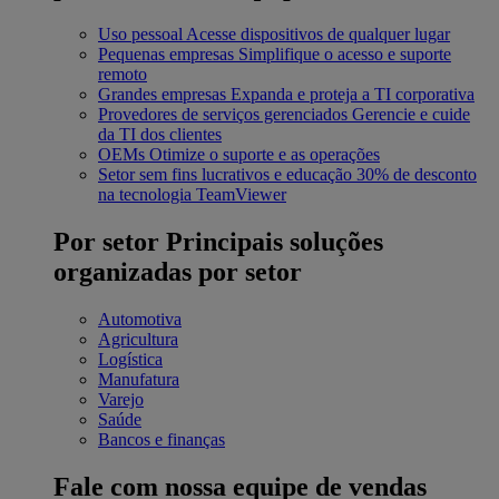
Uso pessoal
Acesse dispositivos de qualquer lugar
Pequenas empresas
Simplifique o acesso e suporte
remoto
Grandes empresas
Expanda e proteja a TI corporativa
Provedores de serviços gerenciados
Gerencie e cuide
da TI dos clientes
OEMs
Otimize o suporte e as operações
Setor sem fins lucrativos e educação
30% de desconto
na tecnologia TeamViewer
Por setor
Principais soluções
organizadas por setor
Automotiva
Agricultura
Logística
Manufatura
Varejo
Saúde
Bancos e finanças
Fale com nossa equipe de vendas