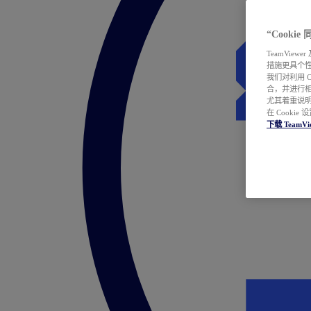
“Cooki
TeamVie
措施更具个
我们对利用 
合，并进行
尤其着重说明
在 Cookie
下载 TeamVi