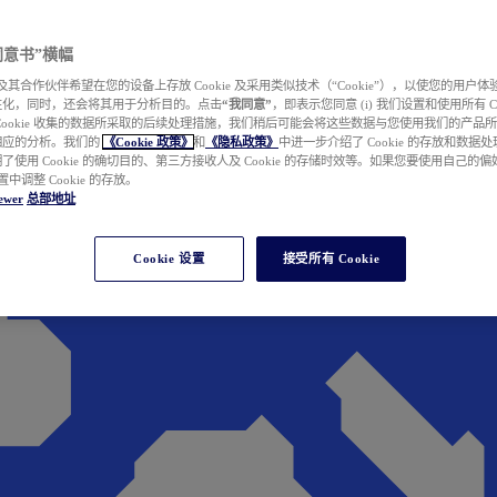
e 同意书”横幅
wer 及其合作伙伴希望在您的设备上存放 Cookie 及采用类似技术（“Cookie”），以使您的用
性化，同时，还会将其用于分析目的。点击
“我同意”
，即表示您同意 (i) 我们设置和使用所有 Cook
Cookie 收集的数据所采取的后续处理措施，我们稍后可能会将这些数据与您使用我们的产品
相应的分析。我们的
《Cookie 政策》
和
《隐私政策》
中进一步介绍了 Cookie 的存放和数据
了使用 Cookie 的确切目的、第三方接收人及 Cookie 的存储时效等。如果您要使用自己的
 设置中调整 Cookie 的存放。
ewer
总部地址
Cookie 设置
接受所有 Cookie