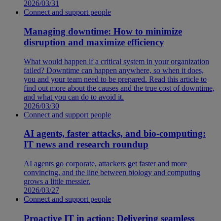
2026/03/31
Connect and support people
Managing downtime: How to minimize
disruption and maximize efficiency
What would happen if a critical system in your organization
failed? Downtime can happen anywhere, so when it does,
you and your team need to be prepared. Read this article to
find out more about the causes and the true cost of downtime,
and what you can do to avoid it.
2026/03/30
Connect and support people
AI agents, faster attacks, and bio-computing:
IT news and research roundup
AI agents go corporate, attackers get faster and more
convincing, and the line between biology and computing
grows a little messier.
2026/03/27
Connect and support people
Proactive IT in action: Delivering seamless