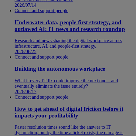
2026/07/14
Connect and support people
Underwater data, people-first strategy, and
outlawed AI: IT news and research roundup
Research and news shaping the digital workplace across
infrastructure, AI, and people-first strategy.
2026/06/25
Connect and support people
Building the autonomous workplace
What if every IT fix could improve the next one—and
eventually eliminate the issue entirely?
2026/06/17
Connect and support people
How to get ahead of digital friction before it
impacts your profitability
Faster resolution times sound like the answer to IT
dysfunction, but by the time a ticket exists, the damage is