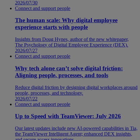
2026/07/30
Connect and support people
The human scale: Why digital employee
experience starts with people
Insights from Doug Hynes, author of the new whitepaper,
The Psychology of Digital Employee Experience (DEX).
2026/07/27
Connect and support people
Why tech alone can’t solve digital friction:
Aligning people, processes, and tools
Reduce digital friction by designing digital workplaces around
people, processes, and technology.
2026/07/22
Connect and support people
Up to Speed with TeamViewer: July 2026
Our latest updates include new AI-powered capabilities in Tia,
the TeamViewer Intelligent Agent; enhanced DEX insights,
and secure access innovations.