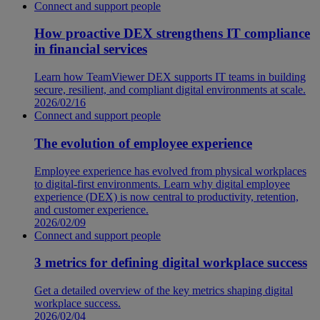
Connect and support people
How proactive DEX strengthens IT compliance
in financial services
Learn how TeamViewer DEX supports IT teams in building
secure, resilient, and compliant digital environments at scale.
2026/02/16
Connect and support people
The evolution of employee experience
Employee experience has evolved from physical workplaces
to digital-first environments. Learn why digital employee
experience (DEX) is now central to productivity, retention,
and customer experience.
2026/02/09
Connect and support people
3 metrics for defining digital workplace success
Get a detailed overview of the key metrics shaping digital
workplace success.
2026/02/04