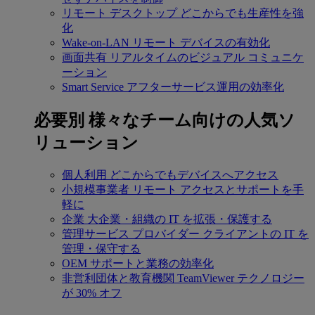
リモート デスクトップ
どこからでも生産性を強
化
Wake-on-LAN
リモート デバイスの有効化
画面共有
リアルタイムのビジュアル コミュニケ
ーション
Smart Service
アフターサービス運用の効率化
必要別
様々なチーム向けの人気ソ
リューション
個人利用
どこからでもデバイスへアクセス
小規模事業者
リモート アクセスとサポートを手
軽に
企業
大企業・組織の IT を拡張・保護する
管理サービス プロバイダー
クライアントの IT を
管理・保守する
OEM
サポートと業務の効率化
非営利団体と教育機関
TeamViewer テクノロジー
が 30% オフ