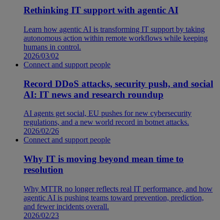
Rethinking IT support with agentic AI
Learn how agentic AI is transforming IT support by taking
autonomous action within remote workflows while keeping
humans in control.
2026/03/02
Connect and support people
Record DDoS attacks, security push, and social
AI: IT news and research roundup
AI agents get social, EU pushes for new cybersecurity
regulations, and a new world record in botnet attacks.
2026/02/26
Connect and support people
Why IT is moving beyond mean time to
resolution
Why MTTR no longer reflects real IT performance, and how
agentic AI is pushing teams toward prevention, prediction,
and fewer incidents overall.
2026/02/23