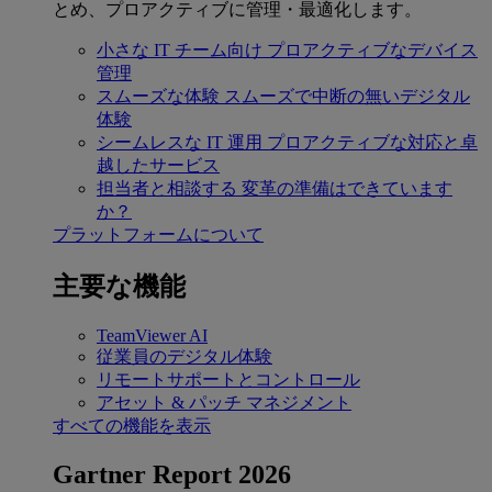
とめ、プロアクティブに管理・最適化します。
小さな IT チーム向け
プロアクティブなデバイス
管理
スムーズな体験
スムーズで中断の無いデジタル
体験
シームレスな IT 運用
プロアクティブな対応と卓
越したサービス
担当者と相談する
変革の準備はできています
か？
プラットフォームについて
主要な機能
TeamViewer AI
従業員のデジタル体験
リモートサポートとコントロール
アセット & パッチ マネジメント
すべての機能を表示
Gartner Report 2026