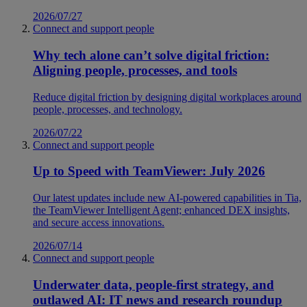
2026/07/27
Connect and support people
Why tech alone can’t solve digital friction:
Aligning people, processes, and tools
Reduce digital friction by designing digital workplaces around
people, processes, and technology.
2026/07/22
Connect and support people
Up to Speed with TeamViewer: July 2026
Our latest updates include new AI-powered capabilities in Tia,
the TeamViewer Intelligent Agent; enhanced DEX insights,
and secure access innovations.
2026/07/14
Connect and support people
Underwater data, people-first strategy, and
outlawed AI: IT news and research roundup