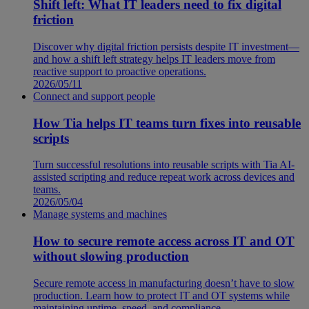
Shift left: What IT leaders need to fix digital
friction
Discover why digital friction persists despite IT investment—
and how a shift left strategy helps IT leaders move from
reactive support to proactive operations.
2026/05/11
Connect and support people
How Tia helps IT teams turn fixes into reusable
scripts
Turn successful resolutions into reusable scripts with Tia AI-
assisted scripting and reduce repeat work across devices and
teams.
2026/05/04
Manage systems and machines
How to secure remote access across IT and OT
without slowing production
Secure remote access in manufacturing doesn’t have to slow
production. Learn how to protect IT and OT systems while
maintaining uptime, speed, and compliance.