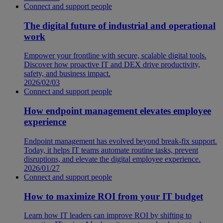
Connect and support people
The digital future of industrial and operational
work
Empower your frontline with secure, scalable digital tools.
Discover how proactive IT and DEX drive productivity,
safety, and business impact.
2026/02/03
Connect and support people
How endpoint management elevates employee
experience
Endpoint management has evolved beyond break-fix support.
Today, it helps IT teams automate routine tasks, prevent
disruptions, and elevate the digital employee experience.
2026/01/27
Connect and support people
How to maximize ROI from your IT budget
Learn how IT leaders can improve ROI by shifting to