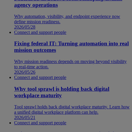
agency operations
Why automation, visibility, and endpoint experience now
define mission readiness.
2026/05/28
Connect and support people
Fixing federal IT: Turning automation into real
mission outcomes
Why mission readiness depends on moving beyond visibility
to real-time action.
2026/05/26
Connect and support people
Why tool sprawl is holding back digital
workplace maturity
Tool sprawl holds back digital workplace maturity. Learn how
a unified digital workplace platform can help.
2026/05/21
Connect and support people