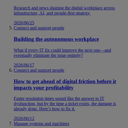
Research and news shaping the digital workplace across
infrastructure, AI, and people-first strategy.
2026/06/25
Connect and support people
Building the autonomous workplace
What if every IT fix could improve the next one—and
eventually eliminate the issue entirely?
2026/06/17
Connect and support people
How to get ahead of digital friction before it
impacts your profitability
Faster resolution times sound like the answer to IT
dysfunction, but by the time a ticket exists, the damage is
already done. Here’s how to fix it.
2026/06/12
Manage systems and machines