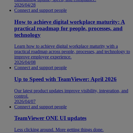
2026/04/28
Connect and support people
How to achieve digital workplace maturity: A
practical roadmap for people, processes, and
technology
Learn how to achieve digital workplace maturity with a
practical roadmap across people, processes, and technology to
improve employee experience.
2026/04/08
Connect and support people
Up to Speed with TeamViewer: April 2026
Our latest product updates improve visibility, integration, and
control.
2026/04/07
Connect and support people
TeamViewer ONE UI updates
Less clicking around. More getting things done.