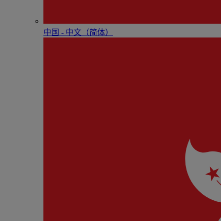
中国 - 中⽂（简体）