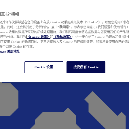
e 同意书”横幅
wer 及其合作伙伴希望在您的设备上存放 Cookie 及采用类似技术（“Cookie”），以使您的用
性化，同时，还会将其用于分析目的。点击
“我同意”
，即表示您同意 (i) 我们设置和使用所有 Cook
Cookie 收集的数据所采取的后续处理措施，我们稍后可能会将这些数据与您使用我们的产品
相应的分析。我们的
《Cookie 政策》
和
《隐私政策》
中进一步介绍了 Cookie 的存放和数据
了使用 Cookie 的确切目的、第三方接收人及 Cookie 的存储时效等。如果您要使用自己的
 设置中调整 Cookie 的存放。
ewer
总部地址
Cookie 设置
接受所有 Cookie