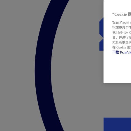
“Cooki
TeamVie
措施更具个
我们对利用 
合，并进行
尤其着重说明
在 Cookie
下载 TeamVi