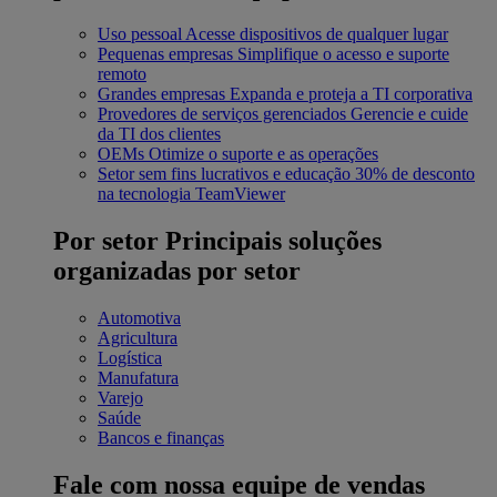
Uso pessoal
Acesse dispositivos de qualquer lugar
Pequenas empresas
Simplifique o acesso e suporte
remoto
Grandes empresas
Expanda e proteja a TI corporativa
Provedores de serviços gerenciados
Gerencie e cuide
da TI dos clientes
OEMs
Otimize o suporte e as operações
Setor sem fins lucrativos e educação
30% de desconto
na tecnologia TeamViewer
Por setor
Principais soluções
organizadas por setor
Automotiva
Agricultura
Logística
Manufatura
Varejo
Saúde
Bancos e finanças
Fale com nossa equipe de vendas