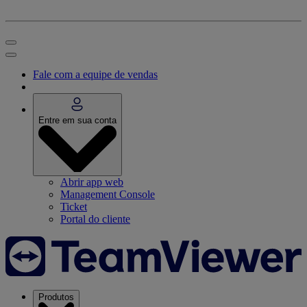
Fale com a equipe de vendas
Entre em sua conta
Abrir app web
Management Console
Ticket
Portal do cliente
Produtos