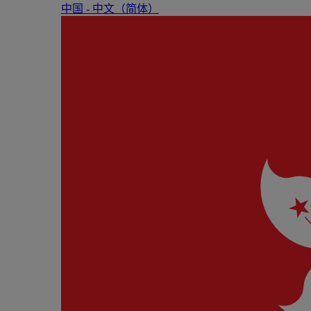
中国 - 中⽂（简体）