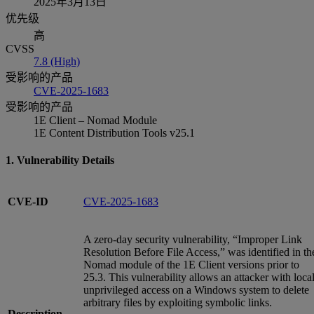
2025年3月13日
优先级
高
CVSS
7.8 (High)
受影响的产品
CVE-2025-1683
受影响的产品
1E Client – Nomad Module
1E Content Distribution Tools v25.1
1. Vulnerability Details
CVE-ID
CVE-2025-1683
A zero-day security vulnerability, “Improper Link
Resolution Before File Access,” was identified in th
Nomad module of the 1E Client versions prior to
25.3. This vulnerability allows an attacker with local
unprivileged access on a Windows system to delete
arbitrary files by exploiting symbolic links.
Description