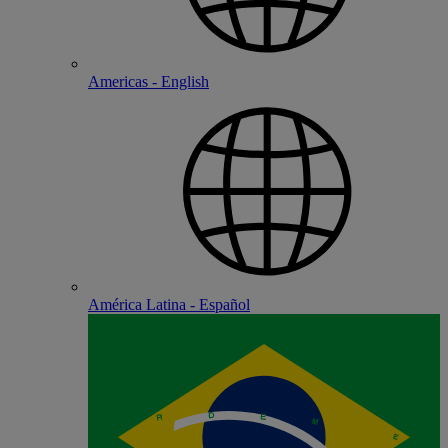
Americas - English
América Latina - Español