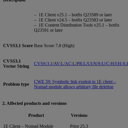
– 1E Client v25.1 – hotfix Q23589 or later
– 1E Client v24.5 – hotfix Q23583 or later
– 1E Content Distribution Tools v25.1 – hotfix
Q23591 or later
CVSS3.1
Score
Base Score 7.8 (High)
CVSS3.1
CVSS:3.1/AV:L/AC:L/PR:L/UI:N/S:U/C:H/I:H/A
Vector String
CWE 59: Symbolic link exploit in 1E client –
Problem type
Nomad module allows arbitrary file deletion
2. Affected products and versions
Product
Versions
1E Client – Nomad Module
Prior 25.3