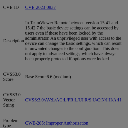
CVE-ID
CVE-2023-0837
In TeamViewer Remote between version 15.41 and
15.42.7 the basic device settings can be accessed by
users even if these have been locked by the
administrator. An unprivileged user with access to the
Description
device can change the basic settings, which can result
in unwanted changes to the configuration. This does
not apply to advanced settings, which have always
been properly protected if options were locked.
CVSS3.0
Base Score 6.6 (medium)
Score
CVSS3.0
Vector
CVSS:3.0/AV:L/AC:L/PR:L/UI:R/S:U/C:N/I:H/A:H
String
Problem
CWE-285: Improper Authorization
type