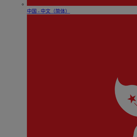
中国 - 中⽂（简体）