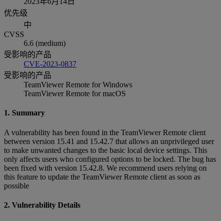
2023年6月14日
优先级
中
CVSS
6.6 (medium)
受影响的产品
CVE-2023-0837
受影响的产品
TeamViewer Remote for Windows
TeamViewer Remote for macOS
1. Summary
A vulnerability has been found in the TeamViewer Remote client
between version 15.41 and 15.42.7 that allows an unprivileged user
to make unwanted changes to the basic local device settings. This
only affects users who configured options to be locked. The bug has
been fixed with version 15.42.8. We recommend users relying on
this feature to update the TeamViewer Remote client as soon as
possible
2. Vulnerability Details