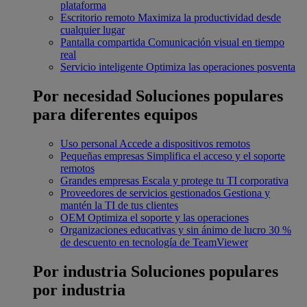
plataforma
Escritorio remoto
Maximiza la productividad desde
cualquier lugar
Pantalla compartida
Comunicación visual en tiempo
real
Servicio inteligente
Optimiza las operaciones posventa
Por necesidad
Soluciones populares
para diferentes equipos
Uso personal
Accede a dispositivos remotos
Pequeñas empresas
Simplifica el acceso y el soporte
remotos
Grandes empresas
Escala y protege tu TI corporativa
Proveedores de servicios gestionados
Gestiona y
mantén la TI de tus clientes
OEM
Optimiza el soporte y las operaciones
Organizaciones educativas y sin ánimo de lucro
30 %
de descuento en tecnología de TeamViewer
Por industria
Soluciones populares
por industria