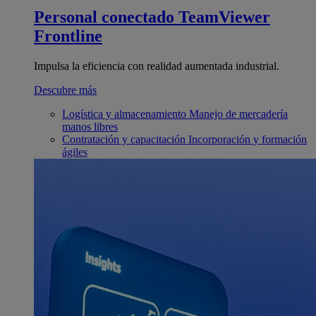
Personal conectado
TeamViewer
Frontline
Impulsa la eficiencia con realidad aumentada industrial.
Descubre más
Logística y almacenamiento
Manejo de mercadería
manos libres
Contratación y capacitación
Incorporación y formación
ágiles