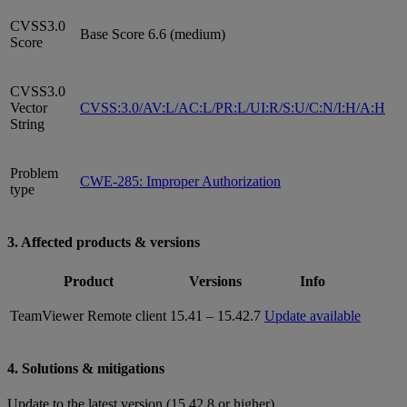
CVSS3.0
Base Score 6.6 (medium)
Score
CVSS3.0
Vector
CVSS:3.0/AV:L/AC:L/PR:L/UI:R/S:U/C:N/I:H/A:H
String
Problem
CWE-285: Improper Authorization
type
3. Affected products & versions
Product
Versions
Info
TeamViewer Remote client
15.41 – 15.42.7
Update available
4. Solutions & mitigations
Update to the latest version (15.42.8 or higher)