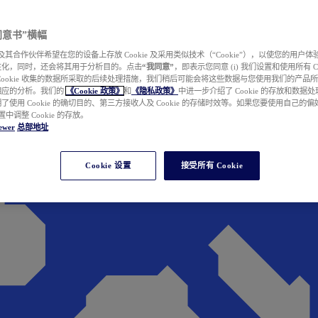
e 同意书”横幅
wer 及其合作伙伴希望在您的设备上存放 Cookie 及采用类似技术（“Cookie”），以使您的用
性化，同时，还会将其用于分析目的。点击
“我同意”
，即表示您同意 (i) 我们设置和使用所有 Cook
Cookie 收集的数据所采取的后续处理措施，我们稍后可能会将这些数据与您使用我们的产品
相应的分析。我们的
《Cookie 政策》
和
《隐私政策》
中进一步介绍了 Cookie 的存放和数据
了使用 Cookie 的确切目的、第三方接收人及 Cookie 的存储时效等。如果您要使用自己的
 设置中调整 Cookie 的存放。
ewer
总部地址
Cookie 设置
接受所有 Cookie