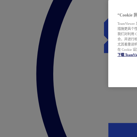
“Cooki
TeamVie
措施更具个
我们对利用 
合，并进行
尤其着重说明
在 Cookie
下载 TeamVi