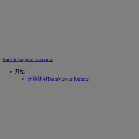
Back to support overview
开始
开始使用TeamViewer Remote