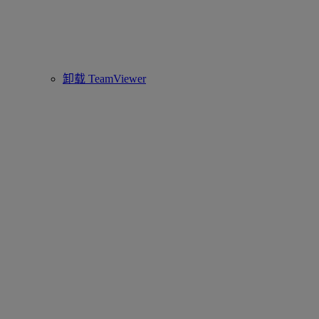
卸载 TeamViewer